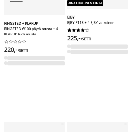
AINA EDULLINEN HINTA
EJBY
EJBY P118 + 4 EJBY valkoinen
RINGSTED + KLARUP
RINGSTED Ø100 pöytä musta + 4










KLARUP tuoli musta
225,-
/SETTI










220,-
/SETTI