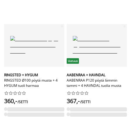
Uutuus
RINGSTED + HYGUM
AABENRAA + HAVNDAL
RINGSTED Ø100 pöytä musta + 4
AABENRAA P120 pöytä lämmin
HYGUM tuoli harmaa
tammi + 4 HAVNDAL tuolia musta




















360,-
367,-
/SETTI
/SETTI