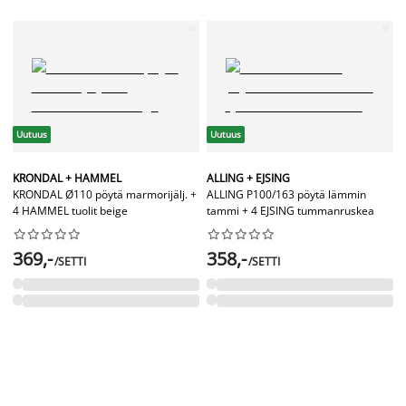
Uutuus
Uutuus
KRONDAL + HAMMEL
ALLING + EJSING
KRONDAL Ø110 pöytä marmorijälj. +
ALLING P100/163 pöytä lämmin
4 HAMMEL tuolit beige
tammi + 4 EJSING tummanruskea




















369,-
358,-
/SETTI
/SETTI