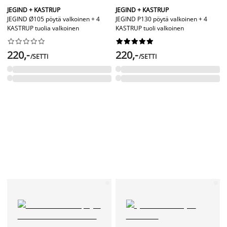
JEGIND + KASTRUP
JEGIND + KASTRUP
JEGIND Ø105 pöytä valkoinen + 4
JEGIND P130 pöytä valkoinen + 4
KASTRUP tuolia valkoinen
KASTRUP tuoli valkoinen




















220,-
220,-
/SETTI
/SETTI