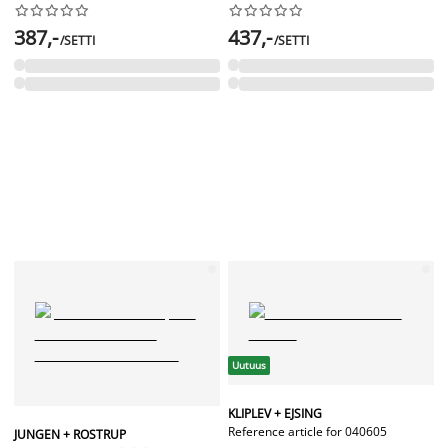




















387,-
437,-
/SETTI
/SETTI
Uutuus
KLIPLEV + EJSING
Reference article for 040605
JUNGEN + ROSTRUP