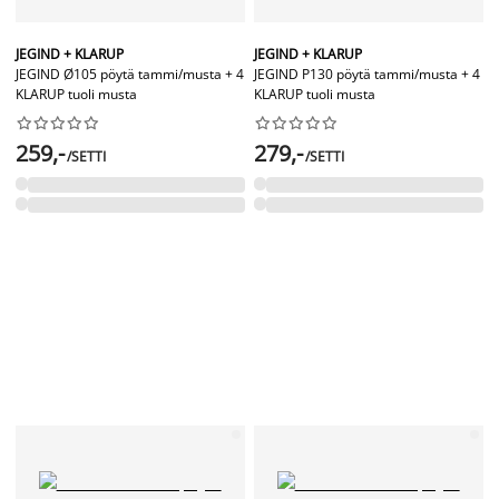
JEGIND + KLARUP
JEGIND + KLARUP
JEGIND Ø105 pöytä tammi/musta + 4
JEGIND P130 pöytä tammi/musta + 4
KLARUP tuoli musta
KLARUP tuoli musta




















259,-
279,-
/SETTI
/SETTI