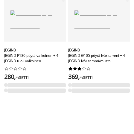
JEGIND
JEGIND
JEGIND P130 pöytä valkoinen + 4
JEGIND Ø105 pöytä lvär.tammi + 4
JEGIND tuoli valkoinen
JEGIND lvär.tammi/musta




















280,-
369,-
/SETTI
/SETTI