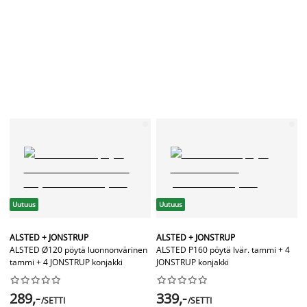
Uutuus
Uutuus
ALSTED + JONSTRUP
ALSTED + JONSTRUP
ALSTED Ø120 pöytä luonnonvärinen
ALSTED P160 pöytä lvär. tammi + 4
tammi + 4 JONSTRUP konjakki
JONSTRUP konjakki




















289,-
339,-
/SETTI
/SETTI