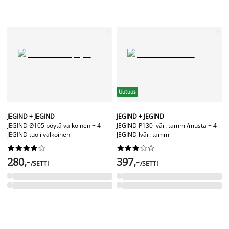
Uutuus
JEGIND + JEGIND
JEGIND + JEGIND
JEGIND Ø105 pöytä valkoinen + 4
JEGIND P130 lvär. tammi/musta + 4
JEGIND tuoli valkoinen
JEGIND lvär. tammi




















280,-
397,-
/SETTI
/SETTI