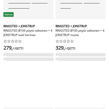
Uutuus
RINGSTED + JONSTRUP
RINGSTED + JONSTRUP
RINGSTED Ø100 pöytä valkoinen + 4
RINGSTED Ø100 pöytä valkoinen + 4
JONSTRUP tuoli harmaa
JONSTRUP musta




















279,-
329,-
/SETTI
/SETTI