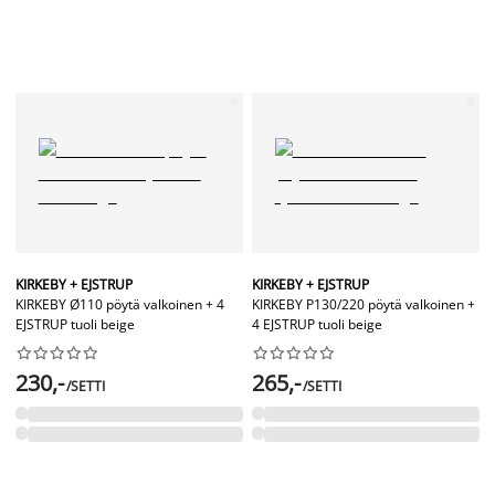
KIRKEBY + EJSTRUP
KIRKEBY + EJSTRUP
KIRKEBY Ø110 pöytä valkoinen + 4
KIRKEBY P130/220 pöytä valkoinen +
EJSTRUP tuoli beige
4 EJSTRUP tuoli beige




















230,-
265,-
/SETTI
/SETTI