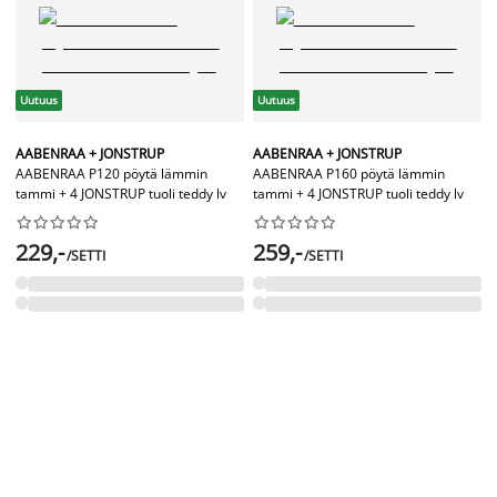
Uutuus
Uutuus
AABENRAA + JONSTRUP
AABENRAA + JONSTRUP
AABENRAA P120 pöytä lämmin
AABENRAA P160 pöytä lämmin
tammi + 4 JONSTRUP tuoli teddy lv
tammi + 4 JONSTRUP tuoli teddy lv




















229,-
259,-
/SETTI
/SETTI