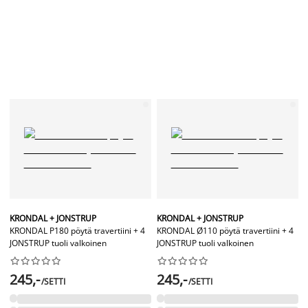
KRONDAL + JONSTRUP
KRONDAL + JONSTRUP
KRONDAL P180 pöytä travertiini + 4
KRONDAL Ø110 pöytä travertiini + 4
JONSTRUP tuoli valkoinen
JONSTRUP tuoli valkoinen




















245,-
245,-
/SETTI
/SETTI