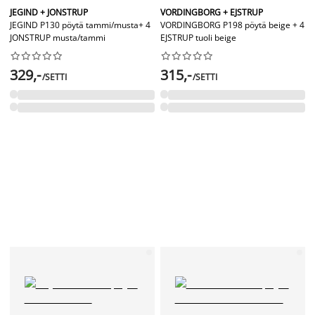
JEGIND + JONSTRUP
VORDINGBORG + EJSTRUP
JEGIND P130 pöytä tammi/musta+ 4
VORDINGBORG P198 pöytä beige + 4
JONSTRUP musta/tammi
EJSTRUP tuoli beige




















329,-
315,-
/SETTI
/SETTI