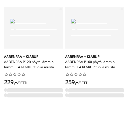
AABENRAA + KLARUP
AABENRAA + KLARUP
AABENRAA P120 pöytä lämmin
AABENRAA P160 pöytä lämmin
tammi + 4 KLARUP tuolia musta
tammi + 4 KLARUP tuolia musta




















229,-
259,-
/SETTI
/SETTI