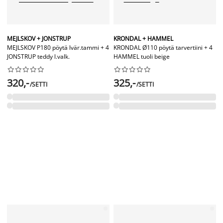
MEJLSKOV + JONSTRUP
KRONDAL + HAMMEL
MEJLSKOV P180 pöytä lvär.tammi + 4
KRONDAL Ø110 pöytä tarvertiini + 4
JONSTRUP teddy l.valk.
HAMMEL tuoli beige




















320,-
325,-
/SETTI
/SETTI