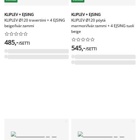
KLIPLEV + EJSING
KLIPLEV + EJSING
KLIPLEV Ø120 travertiini + 4 EJSING
KLIPLEV Ø120 pöytä
beige/lvär.tammi
marmori/lvär.tammi + 4 EJSING tuoli
beige




















485,-
/SETTI
545,-
/SETTI