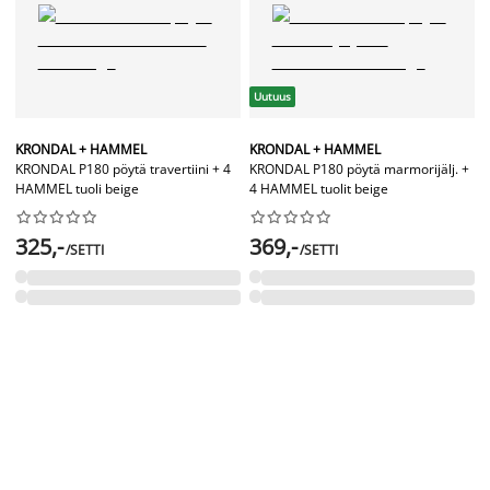
Uutuus
KRONDAL + HAMMEL
KRONDAL + HAMMEL
KRONDAL P180 pöytä travertiini + 4
KRONDAL P180 pöytä marmorijälj. +
HAMMEL tuoli beige
4 HAMMEL tuolit beige




















325,-
369,-
/SETTI
/SETTI