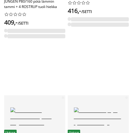
JUNGEN P80/160 pötä lämmin










tammi + 4 ROSTRUP tuoli hiekka
416,-
/SETTI










409,-
/SETTI
Uutuus
Uutuus