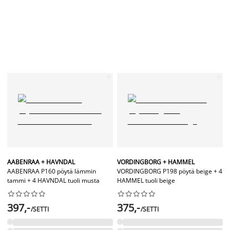
AABENRAA + HAVNDAL
VORDINGBORG + HAMMEL
AABENRAA P160 pöytä lämmin
VORDINGBORG P198 pöytä beige + 4
tammi + 4 HAVNDAL tuoli musta
HAMMEL tuoli beige




















397,-
375,-
/SETTI
/SETTI