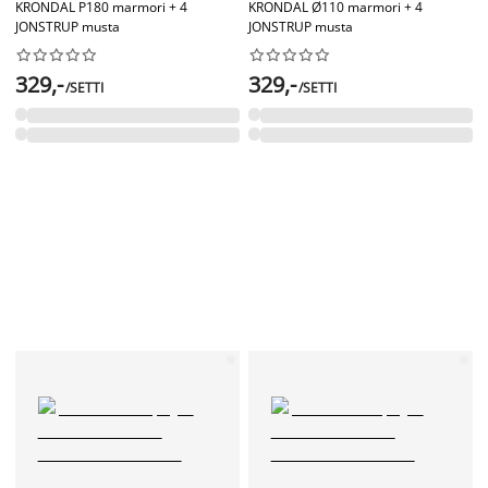
KRONDAL P180 marmori + 4
KRONDAL Ø110 marmori + 4
JONSTRUP musta
JONSTRUP musta




















329,-
329,-
/SETTI
/SETTI