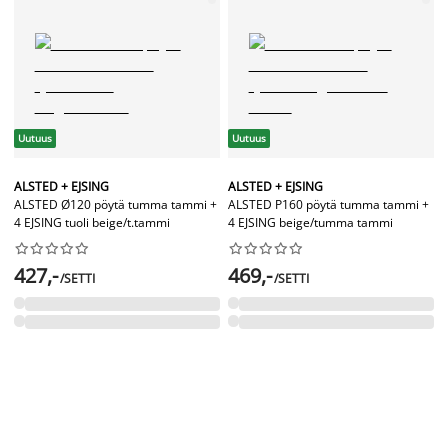
Uutuus
Uutuus
ALSTED + EJSING
ALSTED + EJSING
ALSTED Ø120 pöytä tumma tammi +
ALSTED P160 pöytä tumma tammi +
4 EJSING tuoli beige/t.tammi
4 EJSING beige/tumma tammi




















427,-
469,-
/SETTI
/SETTI