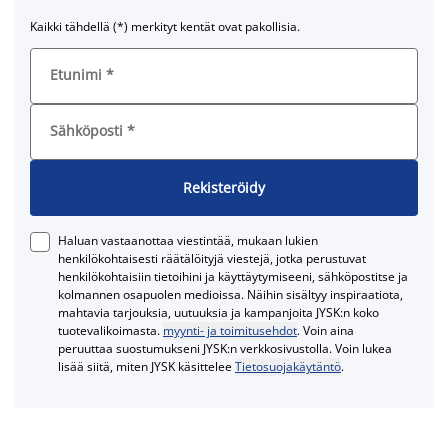
Kaikki tähdellä (*) merkityt kentät ovat pakollisia.
Etunimi
*
Sähköposti
*
Rekisteröidy
Haluan vastaanottaa viestintää, mukaan lukien
henkilökohtaisesti räätälöityjä viestejä, jotka perustuvat
henkilökohtaisiin tietoihini ja käyttäytymiseeni, sähköpostitse ja
kolmannen osapuolen medioissa. Näihin sisältyy inspiraatiota,
mahtavia tarjouksia, uutuuksia ja kampanjoita JYSK:n koko
tuotevalikoimasta.
myynti- ja toimitusehdot
. Voin aina
peruuttaa suostumukseni JYSK:n verkkosivustolla. Voin lukea
lisää siitä, miten JYSK käsittelee
Tietosuojakäytäntö
.