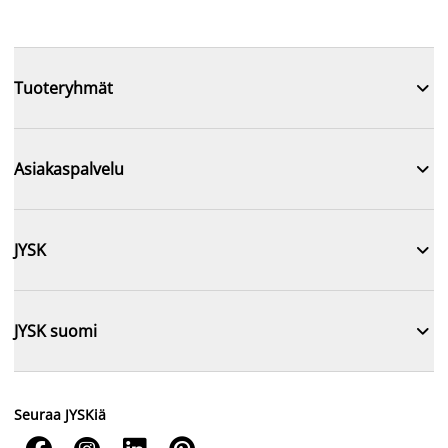

Tuoteryhmät

Asiakaspalvelu

JYSK

JYSK suomi
Seuraa JYSKiä