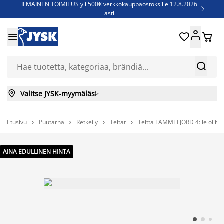
ILMAINEN TOIMITUS yli 500€ verkkokauppaostoksille 12.8.2026

asti
Parempiin uniin - Säästä jopa 60%





Sijauspatjoja - Säästä jopa 60%

Jenkkisänkyjä - Säästä jopa 60%



Valitse JYSK-myymäläsi

Etusivu
Puutarha
Retkeily
Teltat
Teltta LAMMEFJORD 4:lle oliiv




AINA EDULLINEN HINTA