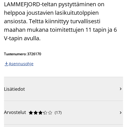
LAMMEFJORD-teltan pystyttäminen on
helppoa joustavien lasikuitutolppien
ansiosta. Teltta kiinnittyy turvallisesti
maahan mukana toimitettujen 11 tapin ja 6
V-tapin avulla.
Tuotenumero: 3726170
Asennusohje

Lisätiedot

Arvostelut
(
17
)










