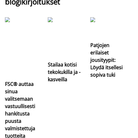
blogikirjoitukset
Si
uu
va
Patjojen
erilaiset
jousityypit:
Stailaa kotisi
Löydä itsellesi
tekokukilla ja -
sopiva tuki
kasveilla
FSC® auttaa
sinua
valitsemaan
vastuullisesti
hankitusta
puusta
valmistettuja
tuotteita