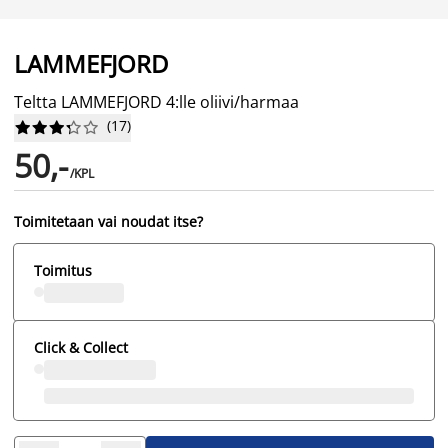
LAMMEFJORD
Teltta LAMMEFJORD 4:lle oliivi/harmaa
(
17
)










50,-
/KPL
Toimitetaan vai noudat itse?
Toimitus
Click & Collect