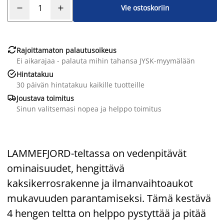
Vie ostoskoriin

Rajoittamaton palautusoikeus
Ei aikarajaa - palauta mihin tahansa JYSK-myymälään

Hintatakuu
30 päivän hintatakuu kaikille tuotteille

Joustava toimitus
Sinun valitsemasi nopea ja helppo toimitus
LAMMEFJORD-teltassa on vedenpitävät
ominaisuudet, hengittävä
kaksikerrosrakenne ja ilmanvaihtoaukot
mukavuuden parantamiseksi. Tämä kestävä
4 hengen teltta on helppo pystyttää ja pitää