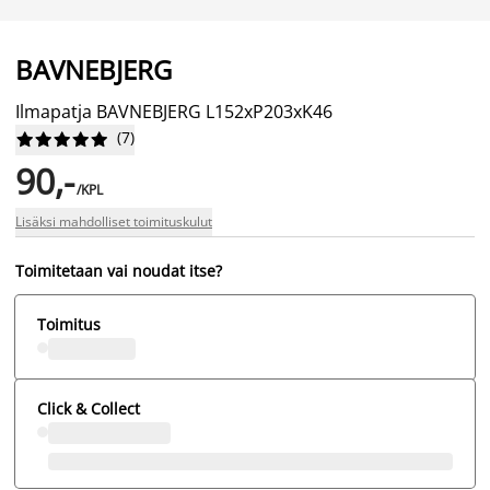
BAVNEBJERG
Ilmapatja BAVNEBJERG L152xP203xK46
(
7
)










90,-
/KPL
Lisäksi mahdolliset toimituskulut
Toimitetaan vai noudat itse?
Toimitus
Click & Collect