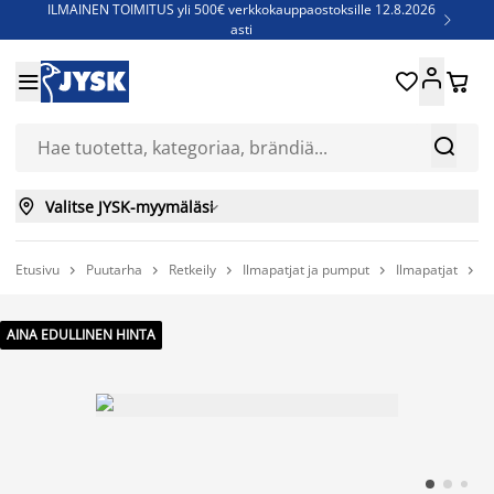
ILMAINEN TOIMITUS yli 500€ verkkokauppaostoksille 12.8.2026

asti
Parempiin uniin - Säästä jopa 60%





Sijauspatjoja - Säästä jopa 60%

Jenkkisänkyjä - Säästä jopa 60%



Valitse JYSK-myymäläsi

Etusivu
Puutarha
Retkeily
Ilmapatjat ja pumput
Ilmapatjat
I





AINA EDULLINEN HINTA