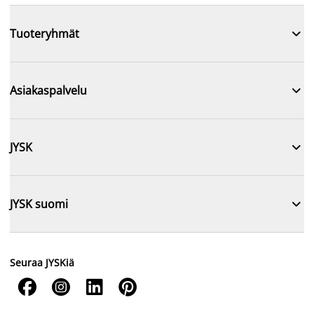

Tuoteryhmät

Asiakaspalvelu

JYSK

JYSK suomi
Seuraa JYSKiä



