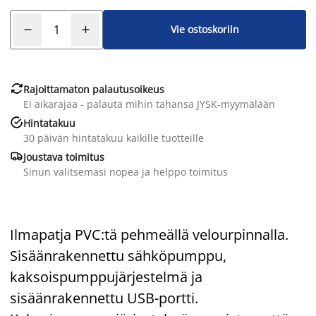
Vie ostoskoriin

Rajoittamaton palautusoikeus
Ei aikarajaa - palauta mihin tahansa JYSK-myymälään

Hintatakuu
30 päivän hintatakuu kaikille tuotteille

Joustava toimitus
Sinun valitsemasi nopea ja helppo toimitus
Ilmapatja PVC:tä pehmeällä velourpinnalla.
Sisäänrakennettu sähköpumppu,
kaksoispumppujärjestelmä ja
sisäänrakennettu USB-portti.