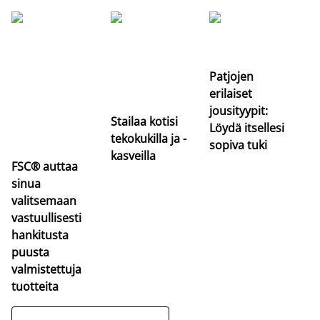
Si
uu
va
Patjojen
erilaiset
jousityypit:
Stailaa kotisi
Löydä itsellesi
tekokukilla ja -
sopiva tuki
kasveilla
FSC® auttaa
sinua
valitsemaan
vastuullisesti
hankitusta
puusta
valmistettuja
tuotteita