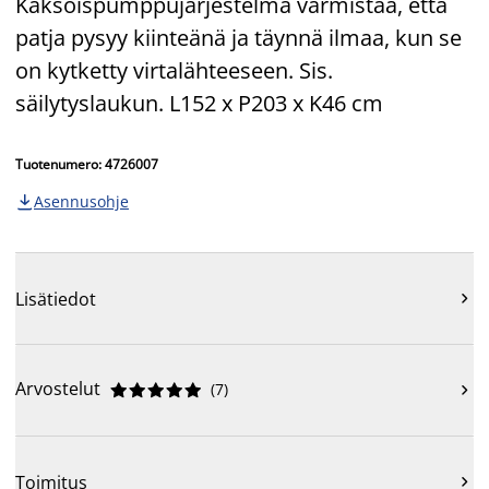
Kaksoispumppujärjestelmä varmistaa, että
patja pysyy kiinteänä ja täynnä ilmaa, kun se
on kytketty virtalähteeseen. Sis.
säilytyslaukun. L152 x P203 x K46 cm
Tuotenumero: 4726007
Asennusohje

Lisätiedot

Arvostelut
(
7
)











Toimitus
