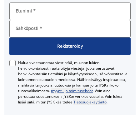
Etunimi
*
Sähköposti
*
Rekisteröidy
Haluan vastaanottaa viestintää, mukaan lukien
henkilökohtaisesti räätälöityjä viestejä, jotka perustuvat
henkilökohtaisiin tietoihini ja käyttäytymiseeni, sähköpostitse ja
kolmannen osapuolen medioissa. Näihin sisältyy inspiraatiota,
mahtavia tarjouksia, uutuuksia ja kampanjoita JYSK:n koko
tuotevalikoimasta.
myynti- ja toimitusehdot
. Voin aina
peruuttaa suostumukseni JYSK:n verkkosivustolla. Voin lukea
lisää siitä, miten JYSK käsittelee
Tietosuojakäytäntö
.