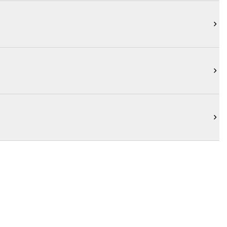


