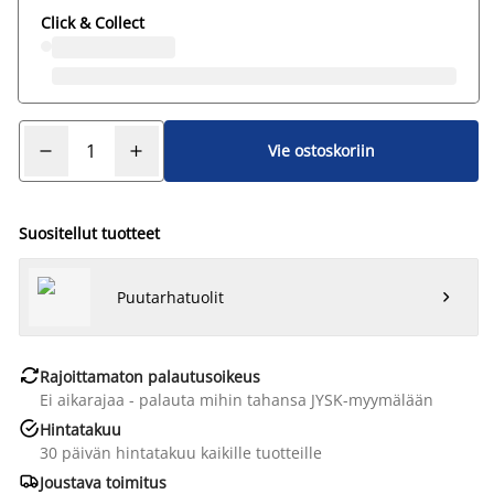
Click & Collect
Vie ostoskoriin
Suositellut tuotteet
Puutarhatuolit


Rajoittamaton palautusoikeus
Ei aikarajaa - palauta mihin tahansa JYSK-myymälään

Hintatakuu
30 päivän hintatakuu kaikille tuotteille

Joustava toimitus