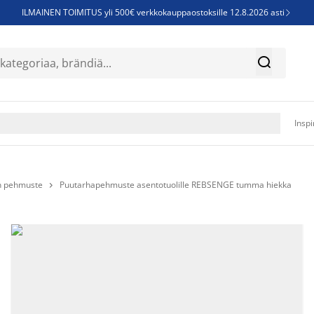
ILMAINEN TOIMITUS yli 500€ verkkokauppaostoksille 12.8.2026 asti

Parempiin uniin - Säästä jopa 60%


Sijauspatjoja - Säästä jopa 60%

Jenkkisänkyjä - Säästä jopa 60%

Inspi
n pehmuste
Puutarhapehmuste asentotuolille REBSENGE tumma hiekka
