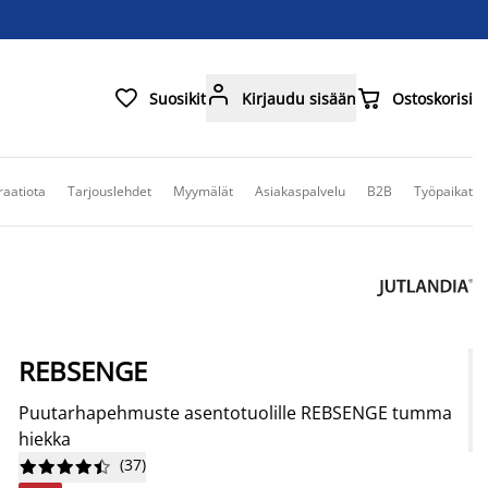



Suosikit
Kirjaudu sisään
Ostoskorisi
raatiota
Tarjouslehdet
Myymälät
Asiakaspalvelu
B2B
Työpaikat
REBSENGE
Puutarhapehmuste asentotuolille REBSENGE tumma
hiekka
(
37
)









