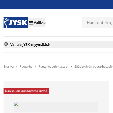

Valikko

Valitse JYSK-myymäläsi

Etusivu
Puutarha
Puutarhapehmusteet
Säädettävän puutarhatuoli



Niin kauan kuin tavaraa riittää