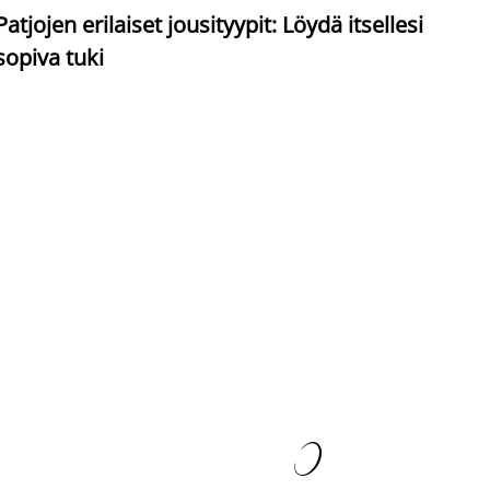
S
Patjojen erilaiset jousityypit: Löydä itsellesi
sopiva tuki
