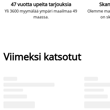
47 vuotta upeita tarjouksia
Skan
Yli 3600 myymälää ympäri maailmaa 49
Olemme maai
maassa.
on sk
Viimeksi katsotut