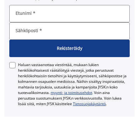
Etunimi
*
Sähköposti
*
Rekisteröidy
Haluan vastaanottaa viestintää, mukaan lukien
henkilökohtaisesti räätälöityjä viestejä, jotka perustuvat
henkilökohtaisiin tietoihini ja käyttäytymiseeni, sähköpostitse ja
kolmannen osapuolen medioissa. Näihin sisältyy inspiraatiota,
mahtavia tarjouksia, uutuuksia ja kampanjoita JYSK:n koko
tuotevalikoimasta.
myynti- ja toimitusehdot
. Voin aina
peruuttaa suostumukseni JYSK:n verkkosivustolla. Voin lukea
lisää siitä, miten JYSK käsittelee
Tietosuojakäytäntö
.