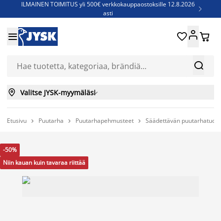
ILMAINEN TOIMITUS yli 500€ verkkokauppaostoksille 12.8.2026

asti
Parempiin uniin - Säästä jopa 60%





Sijauspatjoja - Säästä jopa 60%

Jenkkisänkyjä - Säästä jopa 60%



Valitse JYSK-myymäläsi

Etusivu
Puutarha
Puutarhapehmusteet
Säädettävän puutarhatuoli



-50%
Niin kauan kuin tavaraa riittää