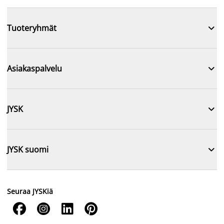

Tuoteryhmät

Asiakaspalvelu

JYSK

JYSK suomi
Seuraa JYSKiä



