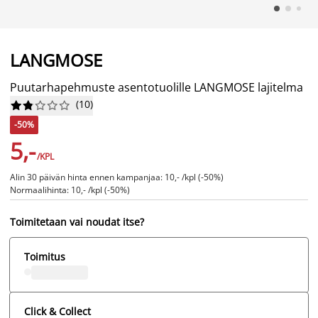
LANGMOSE
Puutarhapehmuste asentotuolille LANGMOSE lajitelma
(
10
)










-50%
5,-
/KPL
Alin 30 päivän hinta ennen kampanjaa: 10,- /kpl (-50%)
Normaalihinta: 10,- /kpl (-50%)
Toimitetaan vai noudat itse?
Toimitus
Click & Collect