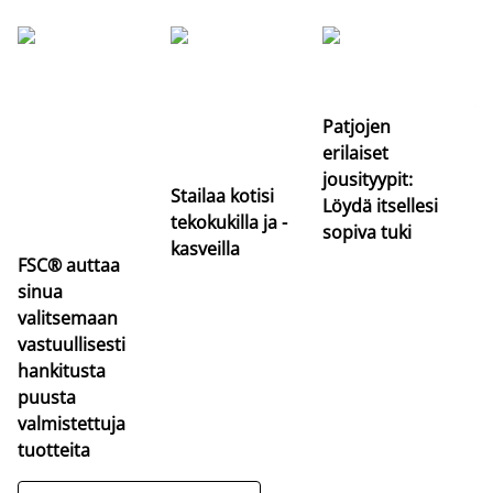
Si
uu
va
Patjojen
erilaiset
jousityypit:
Stailaa kotisi
Löydä itsellesi
tekokukilla ja -
sopiva tuki
kasveilla
FSC® auttaa
sinua
valitsemaan
vastuullisesti
hankitusta
puusta
valmistettuja
tuotteita