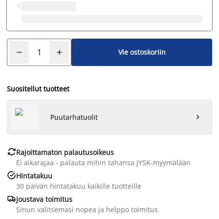
Vie ostoskoriin
Suositellut tuotteet
Puutarhatuolit


Rajoittamaton palautusoikeus
Ei aikarajaa - palauta mihin tahansa JYSK-myymälään

Hintatakuu
30 päivän hintatakuu kaikille tuotteille

Joustava toimitus
Sinun valitsemasi nopea ja helppo toimitus