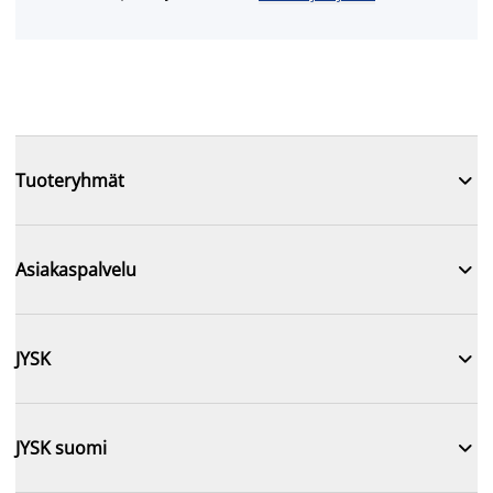

Tuoteryhmät

Asiakaspalvelu

JYSK

JYSK suomi