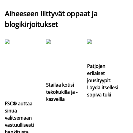
Aiheeseen liittyvät oppaat ja
blogikirjoitukset
Si
uu
va
Patjojen
erilaiset
jousityypit:
Stailaa kotisi
Löydä itsellesi
tekokukilla ja -
sopiva tuki
kasveilla
FSC® auttaa
sinua
valitsemaan
vastuullisesti
hankitusta