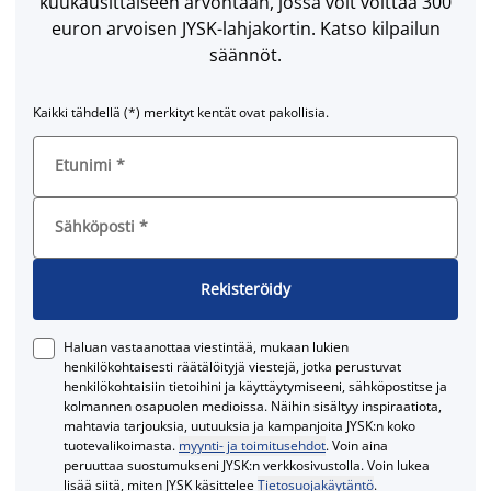
kuukausittaiseen arvontaan, jossa voit voittaa 300
euron arvoisen JYSK-lahjakortin. Katso kilpailun
säännöt.
Kaikki tähdellä (*) merkityt kentät ovat pakollisia.
Etunimi
*
Sähköposti
*
Rekisteröidy
Haluan vastaanottaa viestintää, mukaan lukien
henkilökohtaisesti räätälöityjä viestejä, jotka perustuvat
henkilökohtaisiin tietoihini ja käyttäytymiseeni, sähköpostitse ja
kolmannen osapuolen medioissa. Näihin sisältyy inspiraatiota,
mahtavia tarjouksia, uutuuksia ja kampanjoita JYSK:n koko
tuotevalikoimasta.
myynti- ja toimitusehdot
. Voin aina
peruuttaa suostumukseni JYSK:n verkkosivustolla. Voin lukea
lisää siitä, miten JYSK käsittelee
Tietosuojakäytäntö
.