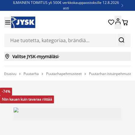
ILMAINEN TOIMITUS yli 500€ verkkokauppaostoksille 12.8.2026

asti
Parempiin uniin - Säästä jopa 60%





Sijauspatjoja - Säästä jopa 60%

Jenkkisänkyjä - Säästä jopa 60%



Valitse JYSK-myymäläsi

Etusivu
Puutarha
Puutarhapehmusteet
Puutarhan istuinpehmustee



-74%
Niin kauan kuin tavaraa riittää