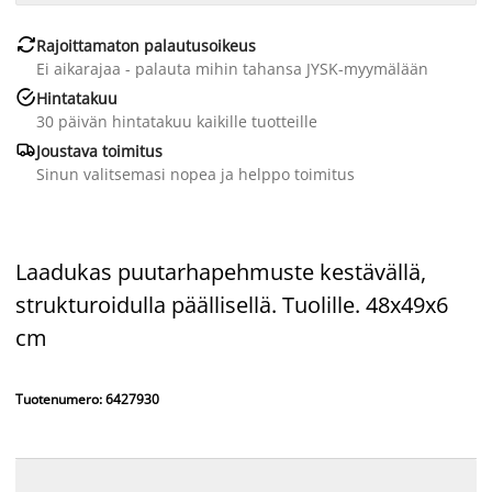

Rajoittamaton palautusoikeus
Ei aikarajaa - palauta mihin tahansa JYSK-myymälään

Hintatakuu
30 päivän hintatakuu kaikille tuotteille

Joustava toimitus
Sinun valitsemasi nopea ja helppo toimitus
Laadukas puutarhapehmuste kestävällä,
strukturoidulla
päällisellä. Tuolille. 48x49x6
cm
Tuotenumero: 6427930