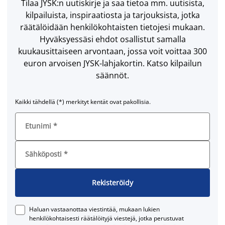
Tilaa JYSK:n uutiskirje ja saa tietoa mm. uutisista,
kilpailuista, inspiraatiosta ja tarjouksista, jotka
räätälöidään henkilökohtaisten tietojesi mukaan.
Hyväksyessäsi ehdot osallistut samalla
kuukausittaiseen arvontaan, jossa voit voittaa 300
euron arvoisen JYSK-lahjakortin. Katso kilpailun
säännöt.
Kaikki tähdellä (*) merkityt kentät ovat pakollisia.
Etunimi
*
Sähköposti
*
Rekisteröidy
Haluan vastaanottaa viestintää, mukaan lukien
henkilökohtaisesti räätälöityjä viestejä, jotka perustuvat