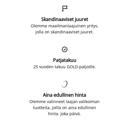

Skandinaaviset juuret
Olemme maailmanlaajuinen yritys,
jolla on skandinaaviset juuret.

Patjatakuu
25 vuoden takuu GOLD-patjoille.

Aina edullinen hinta
Olemme valinneet laajan valikoiman
tuotteita, joilla on aina edullinen
hinta. Joka päivä.