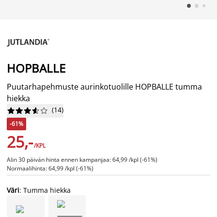
HOPBALLE
Puutarhapehmuste aurinkotuolille HOPBALLE tumma
hiekka
(
14
)










-61%
25,-
/KPL
Alin 30 päivän hinta ennen kampanjaa: 64,99 /kpl (-61%)
Normaalihinta: 64,99 /kpl (-61%)
Väri
: Tumma hiekka