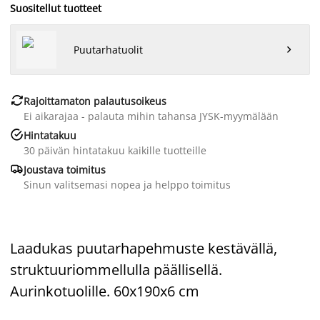
Suositellut tuotteet
Puutarhatuolit


Rajoittamaton palautusoikeus
Ei aikarajaa - palauta mihin tahansa JYSK-myymälään

Hintatakuu
30 päivän hintatakuu kaikille tuotteille

Joustava toimitus
Sinun valitsemasi nopea ja helppo toimitus
Laadukas puutarhapehmuste kestävällä,
struktuuriommellulla päällisellä.
Aurinkotuolille. 60x190x6 cm