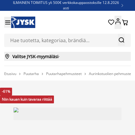
ILMAINEN TOIMITUS yli 500€ verkkokauppaostoksille 12.8.2026

asti
Parempiin uniin - Säästä jopa 60%





Sijauspatjoja - Säästä jopa 60%

Jenkkisänkyjä - Säästä jopa 60%



Valitse JYSK-myymäläsi

Etusivu
Puutarha
Puutarhapehmusteet
Aurinkotuolien pehmusteet



-61%
Niin kauan kuin tavaraa riittää