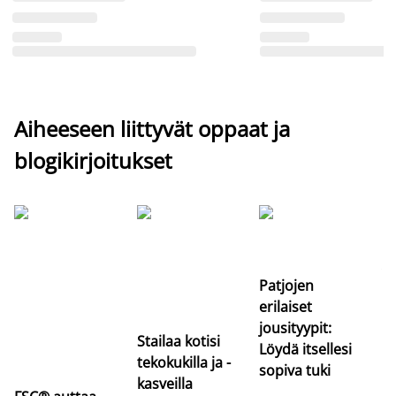
Aiheeseen liittyvät oppaat ja
blogikirjoitukset
Si
uu
va
Patjojen
erilaiset
jousityypit:
Stailaa kotisi
Löydä itsellesi
tekokukilla ja -
sopiva tuki
kasveilla