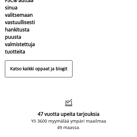
FSC® auttaa
sinua
valitsemaan
vastuullisesti
hankitusta
puusta
valmistettuja
tuotteita
Katso kaikki oppaat ja blogit

47 vuotta upeita tarjouksia
Yli 3600 myymälää ympäri maailmaa
49 maassa.