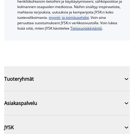
henkilökohtaisiin tietoihini ja käyttäytymiseeni, sähköpostitse ja
kolmannen osapuolen medioissa. Näihin sisältyy inspiraatiota,
mahtavia tarjouksia, uutuuksia ja kampanjoita JYSK:n koko
tuotevalikoimasta.
myynti- ja toimitusehdot
. Voin aina
peruuttaa suostumukseni JYSK:n verkkosivustolla. Voin lukea
lisää siitä, miten JYSK käsittelee
Tietosuojakäytäntö
.

Tuoteryhmät

Asiakaspalvelu

JYSK