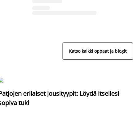
Katso kaikki oppaat ja blogit
S
Patjojen erilaiset jousityypit: Löydä itsellesi
sopiva tuki