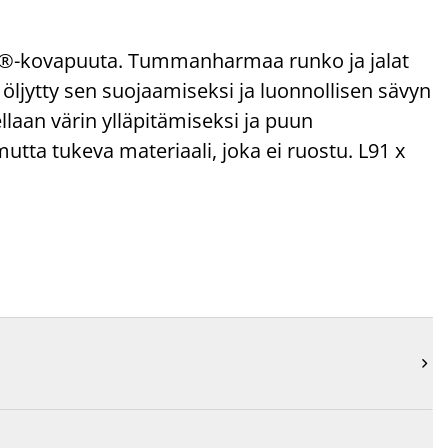
SC®-kovapuuta. Tummanharmaa runko ja jalat
öljytty sen suojaamiseksi ja luonnollisen sävyn
llaan värin ylläpitämiseksi ja puun
utta tukeva materiaali, joka ei ruostu. L91 x
