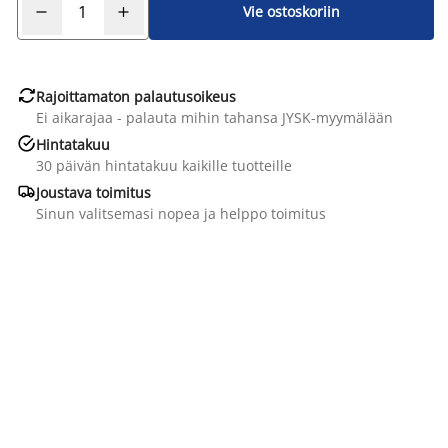
Vie ostoskoriin

Rajoittamaton palautusoikeus
Ei aikarajaa - palauta mihin tahansa JYSK-myymälään

Hintatakuu
30 päivän hintatakuu kaikille tuotteille

Joustava toimitus
Sinun valitsemasi nopea ja helppo toimitus