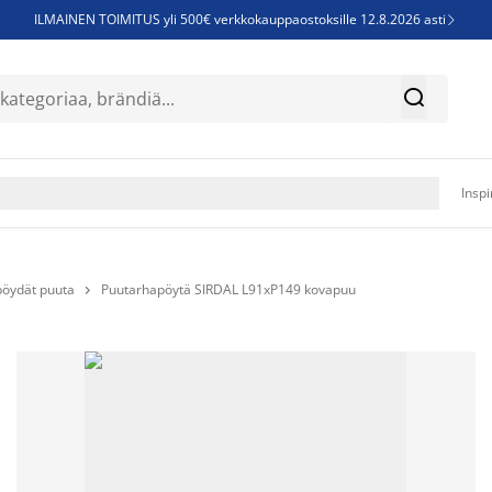
ILMAINEN TOIMITUS yli 500€ verkkokauppaostoksille 12.8.2026 asti

Parempiin uniin - Säästä jopa 60%


Sijauspatjoja - Säästä jopa 60%

Jenkkisänkyjä - Säästä jopa 60%

Inspi
öydät puuta
Puutarhapöytä SIRDAL L91xP149 kovapuu
