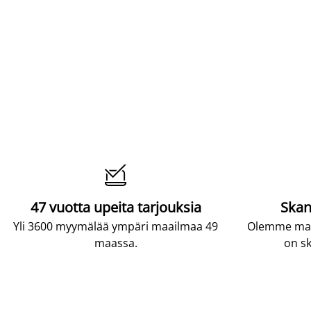

47 vuotta upeita tarjouksia
Skan
Yli 3600 myymälää ympäri maailmaa 49
Olemme maai
maassa.
on sk