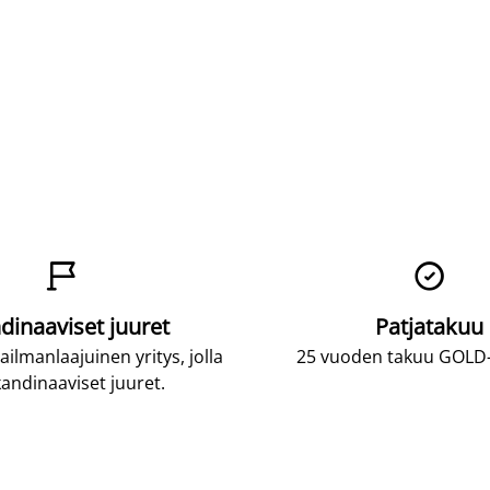


dinaaviset juuret
Patjatakuu
lmanlaajuinen yritys, jolla
25 vuoden takuu GOLD-p
andinaaviset juuret.