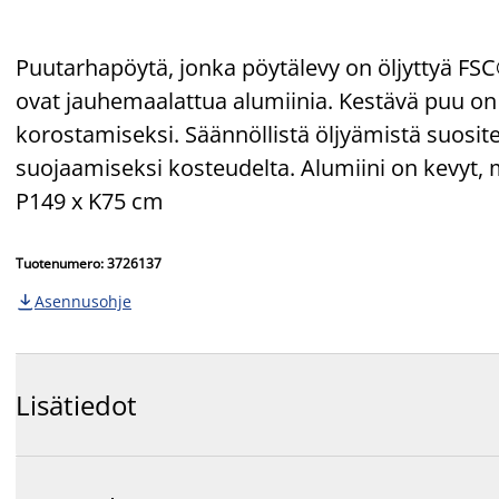
Puutarhapöytä, jonka pöytälevy on öljyttyä F
ovat jauhemaalattua alumiinia. Kestävä puu on 
korostamiseksi. Säännöllistä öljyämistä suosite
suojaamiseksi kosteudelta. Alumiini on kevyt, m
P149 x K75 cm
Tuotenumero: 3726137
Asennusohje

Lisätiedot