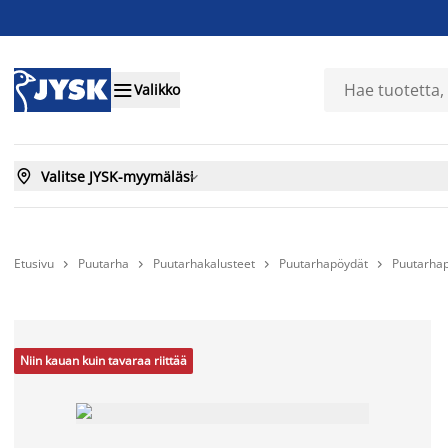

Valikko

Valitse JYSK-myymäläsi

Etusivu
Puutarha
Puutarhakalusteet
Puutarhapöydät
Puutarhap




Niin kauan kuin tavaraa riittää