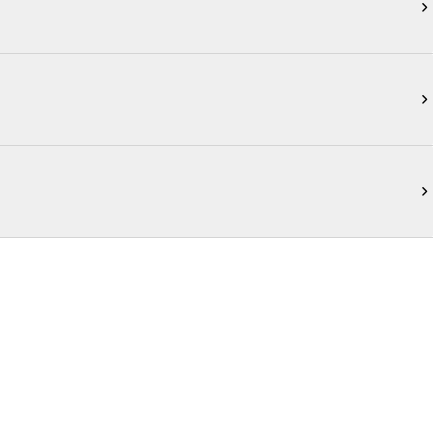


