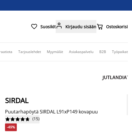



Suosikit
Kirjaudu sisään
Ostoskorisi
raatiota
Tarjouslehdet
Myymälät
Asiakaspalvelu
B2B
Työpaikat
SIRDAL
Puutarhapöytä SIRDAL L91xP149 kovapuu
(
15
)










-49%