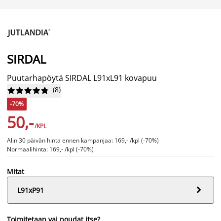
SIRDAL
Puutarhapöytä SIRDAL L91xL91 kovapuu
(
8
)










-70%
50,-
/KPL
Alin 30 päivän hinta ennen kampanjaa: 169,- /kpl (-70%)
Normaalihinta: 169,- /kpl (-70%)
Mitat

L91xP91
Toimitetaan vai noudat itse?