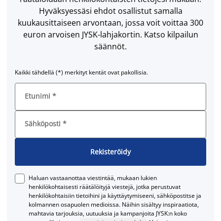
Hyväksyessäsi ehdot osallistut samalla
kuukausittaiseen arvontaan, jossa voit voittaa 300
euron arvoisen JYSK-lahjakortin. Katso kilpailun
säännöt.
Kaikki tähdellä (*) merkityt kentät ovat pakollisia.
Etunimi
*
Sähköposti
*
Rekisteröidy
Haluan vastaanottaa viestintää, mukaan lukien
henkilökohtaisesti räätälöityjä viestejä, jotka perustuvat
henkilökohtaisiin tietoihini ja käyttäytymiseeni, sähköpostitse ja
kolmannen osapuolen medioissa. Näihin sisältyy inspiraatiota,
mahtavia tarjouksia, uutuuksia ja kampanjoita JYSK:n koko