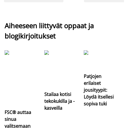
Aiheeseen liittyvät oppaat ja
blogikirjoitukset
Si
uu
va
Patjojen
erilaiset
jousityypit:
Stailaa kotisi
Löydä itsellesi
tekokukilla ja -
sopiva tuki
kasveilla
FSC® auttaa
sinua
valitsemaan