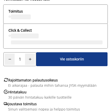
Toimitus
Click & Collect
Vie ostoskoriin

Rajoittamaton palautusoikeus
Ei aikarajaa - palauta mihin tahansa JYSK-myymälään

Hintatakuu
30 päivän hintatakuu kaikille tuotteille

Joustava toimitus
Sinun valitsemasi nopea ja helppo toimitus