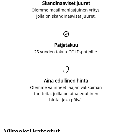
Skandinaaviset juuret
Olemme maailmanlaajuinen yritys,
jolla on skandinaaviset juuret.

Patjatakuu
25 vuoden takuu GOLD-patjoille.

Aina edullinen hinta
Olemme valinneet laajan valikoiman
tuotteita, joilla on aina edullinen
hinta. Joka päivä.
Viimeksi katsotut