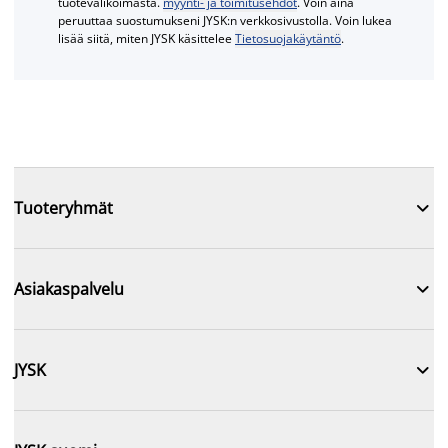
tuotevalikoimasta.
myynti- ja toimitusehdot
. Voin aina
peruuttaa suostumukseni JYSK:n verkkosivustolla. Voin lukea
lisää siitä, miten JYSK käsittelee
Tietosuojakäytäntö
.

Tuoteryhmät

Asiakaspalvelu

JYSK