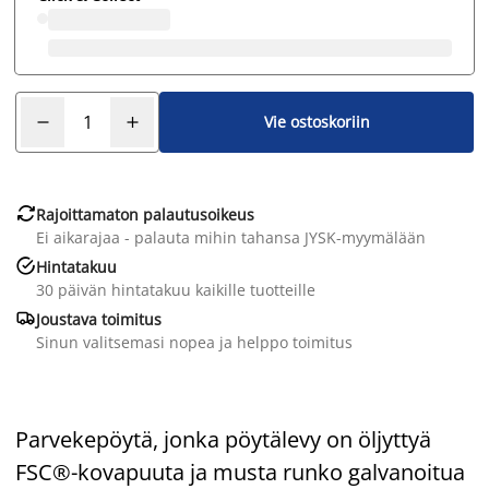
Vie ostoskoriin

Rajoittamaton palautusoikeus
Ei aikarajaa - palauta mihin tahansa JYSK-myymälään

Hintatakuu
30 päivän hintatakuu kaikille tuotteille

Joustava toimitus
Sinun valitsemasi nopea ja helppo toimitus
Parvekepöytä, jonka pöytälevy on öljyttyä
FSC®-kovapuuta ja musta runko galvanoitua