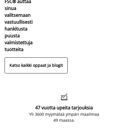
FSC® auttaa
sinua
valitsemaan
vastuullisesti
hankitusta
puusta
valmistettuja
tuotteita
Katso kaikki oppaat ja blogit

47 vuotta upeita tarjouksia
Yli 3600 myymälää ympäri maailmaa
49 maassa.