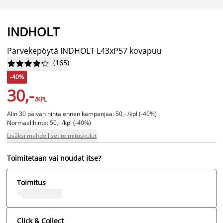
INDHOLT
Parvekepöytä INDHOLT L43xP57 kovapuu
(
165
)










-40%
30,-
/KPL
Alin 30 päivän hinta ennen kampanjaa: 50,- /kpl (-40%)
Normaalihinta: 50,- /kpl (-40%)
Lisäksi mahdolliset toimituskulut
Toimitetaan vai noudat itse?
Toimitus
Click & Collect