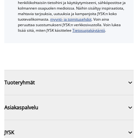
henkilökohtaisiin tietoihini ja käyttäytymiseeni, sähköpostitse ja
kolmannen osapuolen medioissa. Näihin sisältyy inspiraatiota,
mahtavia tarjouksia, uutuuksia ja kampanjoita JYSK:n koko
tuotevalikoimasta.
myynti- ja toimitusehdot
. Voin aina
peruuttaa suostumukseni JYSK:n verkkosivustolla. Voin lukea
lisää siitä, miten JYSK käsittelee
Tietosuojakäytäntö
.

Tuoteryhmät

Asiakaspalvelu

JYSK