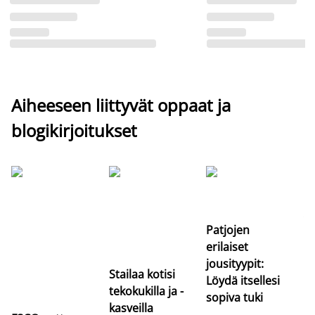
Aiheeseen liittyvät oppaat ja
blogikirjoitukset
Si
uu
va
Patjojen
erilaiset
jousityypit:
Stailaa kotisi
Löydä itsellesi
tekokukilla ja -
sopiva tuki
kasveilla