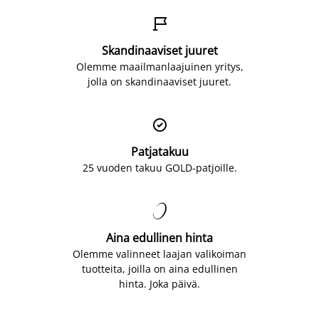

Skandinaaviset juuret
Olemme maailmanlaajuinen yritys,
jolla on skandinaaviset juuret.

Patjatakuu
25 vuoden takuu GOLD-patjoille.

Aina edullinen hinta
Olemme valinneet laajan valikoiman
tuotteita, joilla on aina edullinen
hinta. Joka päivä.