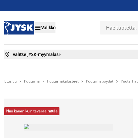

Valikko

Valitse JYSK-myymäläsi

Etusivu
Puutarha
Puutarhakalusteet
Puutarhapöydät
Puutarhap




Niin kauan kuin tavaraa riittää