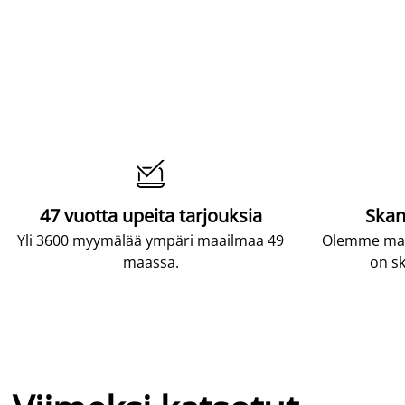

47 vuotta upeita tarjouksia
Skan
Yli 3600 myymälää ympäri maailmaa 49
Olemme maai
maassa.
on sk