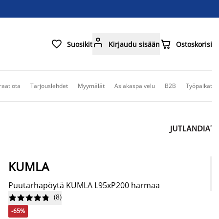



Suosikit
Kirjaudu sisään
Ostoskorisi
raatiota
Tarjouslehdet
Myymälät
Asiakaspalvelu
B2B
Työpaikat
KUMLA
Puutarhapöytä KUMLA L95xP200 harmaa
(
8
)










-65%