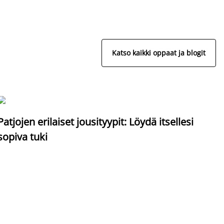
Katso kaikki oppaat ja blogit
S
Patjojen erilaiset jousityypit: Löydä itsellesi
sopiva tuki