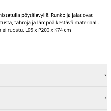
tetulla pöytälevyllä. Runko ja jalat ovat
utusta, tahroja ja lämpöä kestävä materiaali.
a ei ruostu. L95 x P200 x K74 cm

