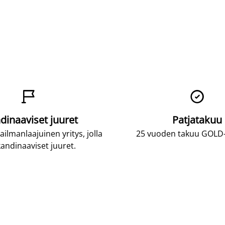


dinaaviset juuret
Patjatakuu
lmanlaajuinen yritys, jolla
25 vuoden takuu GOLD-p
andinaaviset juuret.