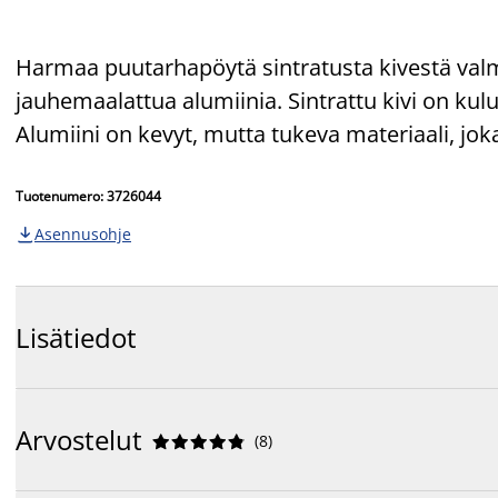
Harmaa puutarhapöytä sintratusta kivestä valmis
jauhemaalattua alumiinia. Sintrattu kivi on kul
Alumiini on kevyt, mutta tukeva materiaali, jok
Tuotenumero: 3726044
Asennusohje

Lisätiedot
Arvostelut
(
8
)









