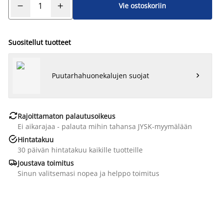
Vie ostoskoriin
Suositellut tuotteet
Puutarhahuonekalujen suojat


Rajoittamaton palautusoikeus
Ei aikarajaa - palauta mihin tahansa JYSK-myymälään

Hintatakuu
30 päivän hintatakuu kaikille tuotteille

Joustava toimitus
Sinun valitsemasi nopea ja helppo toimitus