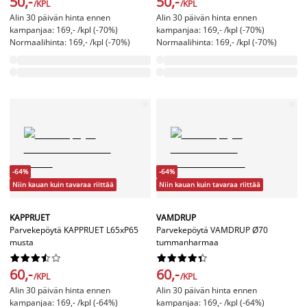
50,-
50,-
/KPL
/KPL
Alin 30 päivän hinta ennen
Alin 30 päivän hinta ennen
kampanjaa: 169,- /kpl (-70%)
kampanjaa: 169,- /kpl (-70%)
Normaalihinta: 169,- /kpl (-70%)
Normaalihinta: 169,- /kpl (-70%)
-64%
-64%
Niin kauan kuin tavaraa riittää
Niin kauan kuin tavaraa riittää
KAPPRUET
VAMDRUP
Parvekepöytä KAPPRUET L65xP65
Parvekepöytä VAMDRUP Ø70
musta
tummanharmaa




















60,-
60,-
/KPL
/KPL
Alin 30 päivän hinta ennen
Alin 30 päivän hinta ennen
kampanjaa: 169,- /kpl (-64%)
kampanjaa: 169,- /kpl (-64%)