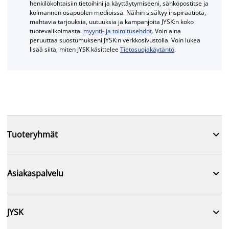
henkilökohtaisiin tietoihini ja käyttäytymiseeni, sähköpostitse ja
kolmannen osapuolen medioissa. Näihin sisältyy inspiraatiota,
mahtavia tarjouksia, uutuuksia ja kampanjoita JYSK:n koko
tuotevalikoimasta.
myynti- ja toimitusehdot
. Voin aina
peruuttaa suostumukseni JYSK:n verkkosivustolla. Voin lukea
lisää siitä, miten JYSK käsittelee
Tietosuojakäytäntö
.

Tuoteryhmät

Asiakaspalvelu

JYSK