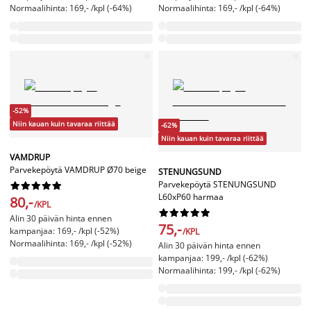
Normaalihinta: 169,- /kpl (-64%)
Normaalihinta: 169,- /kpl (-64%)
-52%
Niin kauan kuin tavaraa riittää
-62%
Niin kauan kuin tavaraa riittää
VAMDRUP
Parvekepöytä VAMDRUP Ø70 beige
STENUNGSUND
Parvekepöytä STENUNGSUND










L60xP60 harmaa
80,-
/KPL










Alin 30 päivän hinta ennen
75,-
kampanjaa: 169,- /kpl (-52%)
/KPL
Normaalihinta: 169,- /kpl (-52%)
Alin 30 päivän hinta ennen
kampanjaa: 199,- /kpl (-62%)
Normaalihinta: 199,- /kpl (-62%)