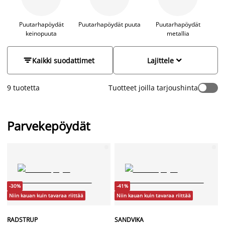
tarvittaessa taittaa ja siirtää sivuun.
Puutarhapöydät
Puutarhapöydät puuta
Puutarhapöydät
keinopuuta
metallia


Kaikki suodattimet
Lajittele
9 tuotetta
Tuotteet joilla tarjoushinta
Parvekepöydät
-30%
-41%
Niin kauan kuin tavaraa riittää
Niin kauan kuin tavaraa riittää
RADSTRUP
SANDVIKA