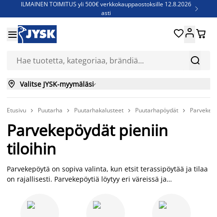
ILMAINEN TOIMITUS yli 500€ verkkokauppaostoksille 12.8.2026

asti
Parempiin uniin - Säästä jopa 60%





Sijauspatjoja - Säästä jopa 60%


Jenkkisänkyjä - Säästä jopa 60%


Valitse JYSK-myymäläsi

Etusivu
Puutarha
Puutarhakalusteet
Puutarhapöydät
Parvekep




Parvekepöydät pieniin
tiloihin
Parvekepöytä on sopiva valinta, kun etsit terassipöytää ja tilaa
on rajallisesti. Parvekepöytiä löytyy eri väreissä ja
materiaaleissa. Valitse kovapuinen, teräksinen, lasinen tai
polyrottingista valmistettu parvekepöytä juuri sinun
tarpeisiisi. Meiltä löydät myös parvekepöydän, jonka voi