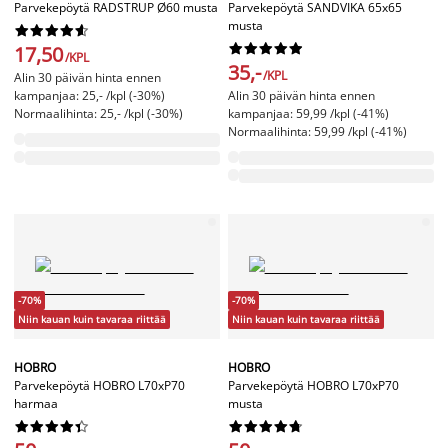
Parvekepöytä RADSTRUP Ø60 musta
Parvekepöytä SANDVIKA 65x65
musta




















17,50
/KPL
35,-
/KPL
Alin 30 päivän hinta ennen
kampanjaa: 25,- /kpl (-30%)
Alin 30 päivän hinta ennen
Normaalihinta: 25,- /kpl (-30%)
kampanjaa: 59,99 /kpl (-41%)
Normaalihinta: 59,99 /kpl (-41%)
-70%
-70%
Niin kauan kuin tavaraa riittää
Niin kauan kuin tavaraa riittää
HOBRO
HOBRO
Parvekepöytä HOBRO L70xP70
Parvekepöytä HOBRO L70xP70
harmaa
musta



















