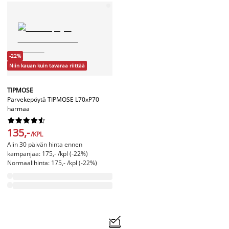
-22%
Niin kauan kuin tavaraa riittää
TIPMOSE
Parvekepöytä TIPMOSE L70xP70
harmaa










135,-
/KPL
Alin 30 päivän hinta ennen
kampanjaa: 175,- /kpl (-22%)
Normaalihinta: 175,- /kpl (-22%)
