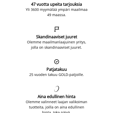
47 vuotta upeita tarjouksia
Yli 3600 myymälää ympäri maailmaa
49 maassa.

Skandinaaviset juuret
Olemme maailmanlaajuinen yritys,
jolla on skandinaaviset juuret.

Patjatakuu
25 vuoden takuu GOLD-patjoille.

Aina edullinen hinta
Olemme valinneet laajan valikoiman
tuotteita, joilla on aina edullinen
hinta. Joka päivä.