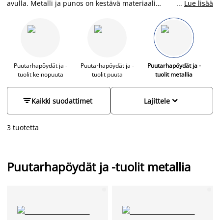
avulla. Metalli ja punos on kestävä materiaali
...
Lue lisää
puutarhakaluseissa ja puhdistus tapahtuu helposti vedellä ja
saippualla. JYSKistä löydät puutarhakaluisteet edulliseen
hintaan eri tyyleissä.
Puutarhapöydät ja -
Puutarhapöydät ja -
Puutarhapöydät ja -
tuolit keinopuuta
tuolit puuta
tuolit metallia


Kaikki suodattimet
Lajittele
3 tuotetta
Puutarhapöydät ja -tuolit metallia