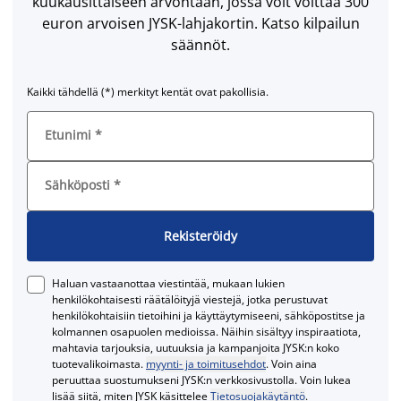
kuukausittaiseen arvontaan, jossa voit voittaa 300
euron arvoisen JYSK-lahjakortin. Katso kilpailun
säännöt.
Kaikki tähdellä (*) merkityt kentät ovat pakollisia.
Etunimi
*
Sähköposti
*
Rekisteröidy
Haluan vastaanottaa viestintää, mukaan lukien
henkilökohtaisesti räätälöityjä viestejä, jotka perustuvat
henkilökohtaisiin tietoihini ja käyttäytymiseeni, sähköpostitse ja
kolmannen osapuolen medioissa. Näihin sisältyy inspiraatiota,
mahtavia tarjouksia, uutuuksia ja kampanjoita JYSK:n koko
tuotevalikoimasta.
myynti- ja toimitusehdot
. Voin aina
peruuttaa suostumukseni JYSK:n verkkosivustolla. Voin lukea
lisää siitä, miten JYSK käsittelee
Tietosuojakäytäntö
.