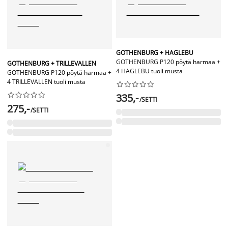
GOTHENBURG + HAGLEBU
GOTHENBURG P120 pöytä harmaa +
GOTHENBURG + TRILLEVALLEN
4 HAGLEBU tuoli musta
GOTHENBURG P120 pöytä harmaa +
4 TRILLEVALLEN tuoli musta




















335,-
/SETTI
275,-
/SETTI