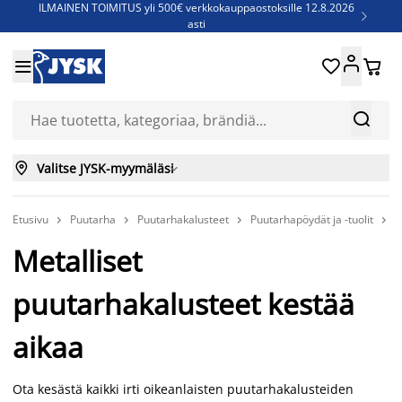
ILMAINEN TOIMITUS yli 500€ verkkokauppaostoksille 12.8.2026

asti
Parempiin uniin - Säästä jopa 60%





Sijauspatjoja - Säästä jopa 60%

Jenkkisänkyjä - Säästä jopa 60%



Valitse JYSK-myymäläsi

Etusivu
Puutarha
Puutarhakalusteet
Puutarhapöydät ja -tuolit
P




Metalliset
puutarhakalusteet kestää
aikaa
Ota kesästä kaikki irti oikeanlaisten puutarhakalusteiden