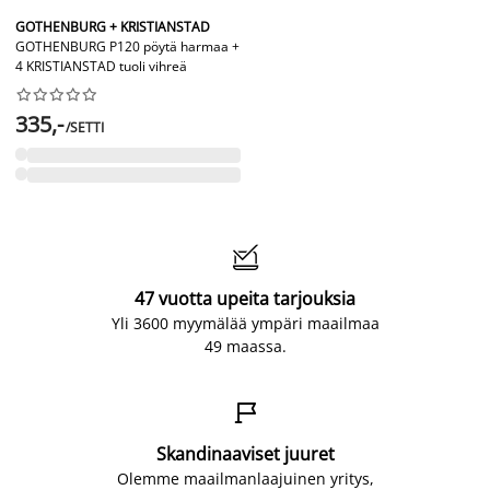
GOTHENBURG + KRISTIANSTAD
GOTHENBURG P120 pöytä harmaa +
4 KRISTIANSTAD tuoli vihreä










335,-
/SETTI

47 vuotta upeita tarjouksia
Yli 3600 myymälää ympäri maailmaa
49 maassa.

Skandinaaviset juuret
Olemme maailmanlaajuinen yritys,