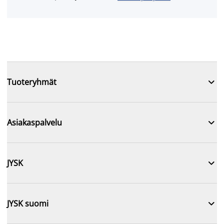

Tuoteryhmät

Asiakaspalvelu

JYSK

JYSK suomi