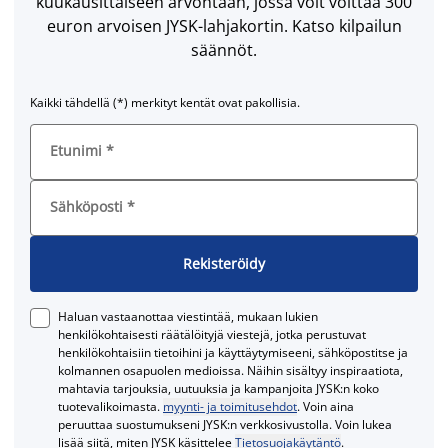
kuukausittaiseen arvontaan, jossa voit voittaa 300
euron arvoisen JYSK-lahjakortin. Katso kilpailun
säännöt.
Kaikki tähdellä (*) merkityt kentät ovat pakollisia.
Etunimi
*
Sähköposti
*
Rekisteröidy
Haluan vastaanottaa viestintää, mukaan lukien
henkilökohtaisesti räätälöityjä viestejä, jotka perustuvat
henkilökohtaisiin tietoihini ja käyttäytymiseeni, sähköpostitse ja
kolmannen osapuolen medioissa. Näihin sisältyy inspiraatiota,
mahtavia tarjouksia, uutuuksia ja kampanjoita JYSK:n koko
tuotevalikoimasta.
myynti- ja toimitusehdot
. Voin aina
peruuttaa suostumukseni JYSK:n verkkosivustolla. Voin lukea
lisää siitä, miten JYSK käsittelee
Tietosuojakäytäntö
.