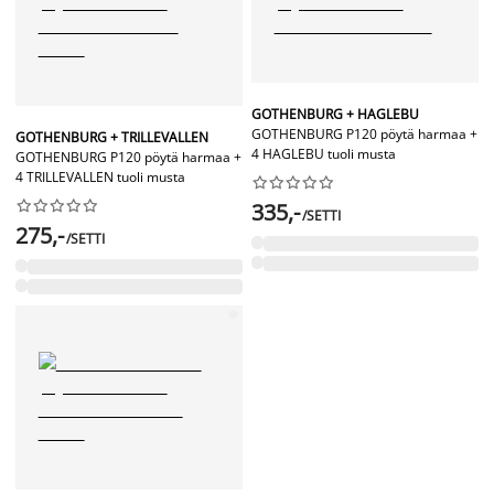
GOTHENBURG + HAGLEBU
GOTHENBURG P120 pöytä harmaa +
GOTHENBURG + TRILLEVALLEN
4 HAGLEBU tuoli musta
GOTHENBURG P120 pöytä harmaa +
4 TRILLEVALLEN tuoli musta




















335,-
/SETTI
275,-
/SETTI