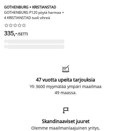
GOTHENBURG + KRISTIANSTAD
GOTHENBURG P120 pöytä harmaa +
4 KRISTIANSTAD tuoli vihreä










335,-
/SETTI

47 vuotta upeita tarjouksia
Yli 3600 myymälää ympäri maailmaa
49 maassa.

Skandinaaviset juuret
Olemme maailmanlaajuinen yritys,