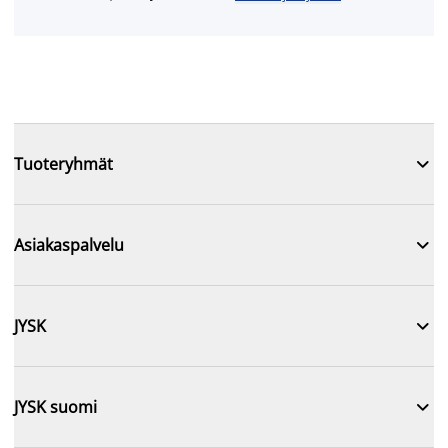

Tuoteryhmät

Asiakaspalvelu

JYSK

JYSK suomi