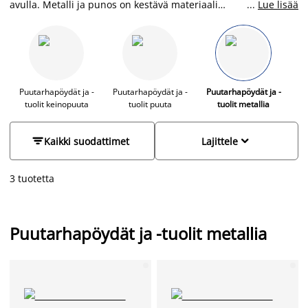
avulla. Metalli ja punos on kestävä materiaali
...
Lue lisää
puutarhakaluseissa ja puhdistus tapahtuu helposti vedellä ja
saippualla. JYSKistä löydät puutarhakaluisteet edulliseen
hintaan eri tyyleissä.
Puutarhapöydät ja -
Puutarhapöydät ja -
Puutarhapöydät ja -
tuolit keinopuuta
tuolit puuta
tuolit metallia


Kaikki suodattimet
Lajittele
3 tuotetta
Puutarhapöydät ja -tuolit metallia