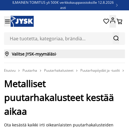
ILMAINEN TOIMITUS yli 500€ verkkokauppaostoksille 12.8.2026

asti
Parempiin uniin - Säästä jopa 60%





Sijauspatjoja - Säästä jopa 60%

Jenkkisänkyjä - Säästä jopa 60%



Valitse JYSK-myymäläsi

Etusivu
Puutarha
Puutarhakalusteet
Puutarhapöydät ja -tuolit
P




Metalliset
puutarhakalusteet kestää
aikaa
Ota kesästä kaikki irti oikeanlaisten puutarhakalusteiden