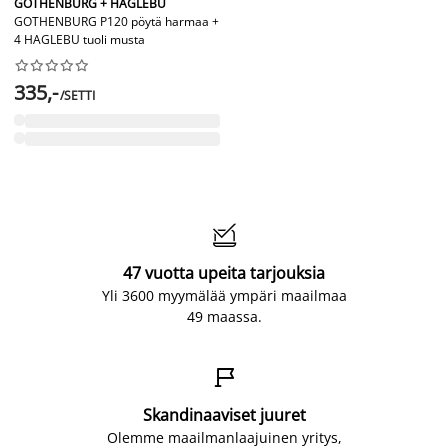
GOTHENBURG + HAGLEBU
GOTHENBURG P120 pöytä harmaa +
4 HAGLEBU tuoli musta










335,-
/SETTI

47 vuotta upeita tarjouksia
Yli 3600 myymälää ympäri maailmaa
49 maassa.

Skandinaaviset juuret
Olemme maailmanlaajuinen yritys,