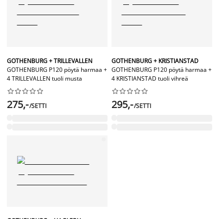
GOTHENBURG + TRILLEVALLEN
GOTHENBURG + KRISTIANSTAD
GOTHENBURG P120 pöytä harmaa +
GOTHENBURG P120 pöytä harmaa +
4 TRILLEVALLEN tuoli musta
4 KRISTIANSTAD tuoli vihreä




















275,-
295,-
/SETTI
/SETTI