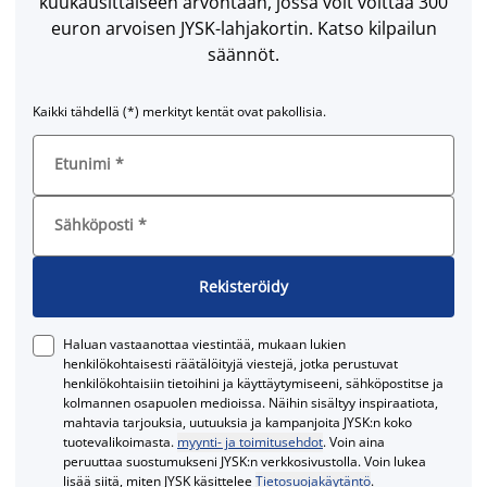
kuukausittaiseen arvontaan, jossa voit voittaa 300
euron arvoisen JYSK-lahjakortin. Katso kilpailun
säännöt.
Kaikki tähdellä (*) merkityt kentät ovat pakollisia.
Etunimi
*
Sähköposti
*
Rekisteröidy
Haluan vastaanottaa viestintää, mukaan lukien
henkilökohtaisesti räätälöityjä viestejä, jotka perustuvat
henkilökohtaisiin tietoihini ja käyttäytymiseeni, sähköpostitse ja
kolmannen osapuolen medioissa. Näihin sisältyy inspiraatiota,
mahtavia tarjouksia, uutuuksia ja kampanjoita JYSK:n koko
tuotevalikoimasta.
myynti- ja toimitusehdot
. Voin aina
peruuttaa suostumukseni JYSK:n verkkosivustolla. Voin lukea
lisää siitä, miten JYSK käsittelee
Tietosuojakäytäntö
.