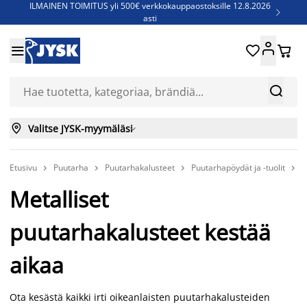
ILMAINEN TOIMITUS yli 500€ verkkokauppaostoksille 12.8.2026

asti
Parempiin uniin - Säästä jopa 60%





Sijauspatjoja - Säästä jopa 60%

Jenkkisänkyjä - Säästä jopa 60%



Valitse JYSK-myymäläsi

Etusivu
Puutarha
Puutarhakalusteet
Puutarhapöydät ja -tuolit
P




Metalliset
puutarhakalusteet kestää
aikaa
Ota kesästä kaikki irti oikeanlaisten puutarhakalusteiden