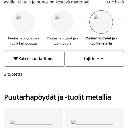
avulla. Metalli ja punos on kestävä materiaali
...
Lue lisää
puutarhakaluseissa ja puhdistus tapahtuu helposti vedellä ja
saippualla. JYSKistä löydät puutarhakaluisteet edulliseen
hintaan eri tyyleissä.
Puutarhapöydät ja -
Puutarhapöydät ja -
Puutarhapöydät ja -
tuolit keinopuuta
tuolit puuta
tuolit metallia


Kaikki suodattimet
Lajittele
3 tuotetta
Puutarhapöydät ja -tuolit metallia