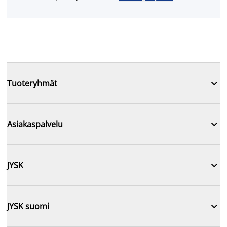

Tuoteryhmät

Asiakaspalvelu

JYSK

JYSK suomi