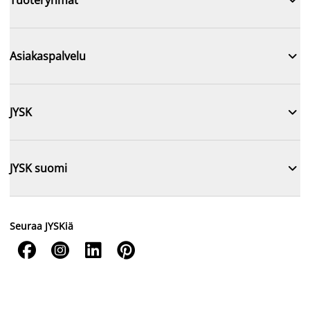

Asiakaspalvelu

JYSK

JYSK suomi
Seuraa JYSKiä



