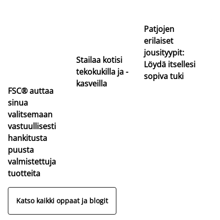
uu
va
Patjojen
erilaiset
jousityypit:
Stailaa kotisi
Löydä itsellesi
tekokukilla ja -
sopiva tuki
kasveilla
FSC® auttaa
sinua
valitsemaan
vastuullisesti
hankitusta
puusta
valmistettuja
tuotteita
Katso kaikki oppaat ja blogit