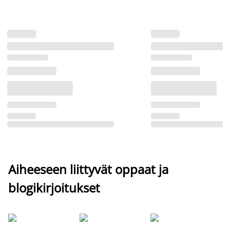
Aiheeseen liittyvät oppaat ja
blogikirjoitukset
Si