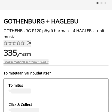
GOTHENBURG + HAGLEBU
GOTHENBURG P120 pöytä harmaa + 4 HAGLEBU tuoli
musta
(
0
)










335,-
/SETTI
Lisäksi mahdolliset toimituskulut
Toimitetaan vai noudat itse?
Toimitus
Click & Collect