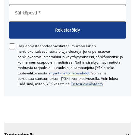
Sähköposti
*
Rekisteröidy
Haluan vastaanottaa viestintää, mukaan lukien
henkilökohtaisesti räätälöityjä viestejä, jotka perustuvat
henkilökohtaisiin tietoihini ja käyttäytymiseeni, sähköpostitse ja
kolmannen osapuolen medioissa. Näihin sisältyy inspiraatiota,
mahtavia tarjouksia, uutuuksia ja kampanjoita JYSK:n koko
tuotevalikoimasta.
myynti- ja toimitusehdot
. Voin aina
peruuttaa suostumukseni JYSK:n verkkosivustolla. Voin lukea
lisää siitä, miten JYSK käsittelee
Tietosuojakäytäntö
.

Tuoteryhmät