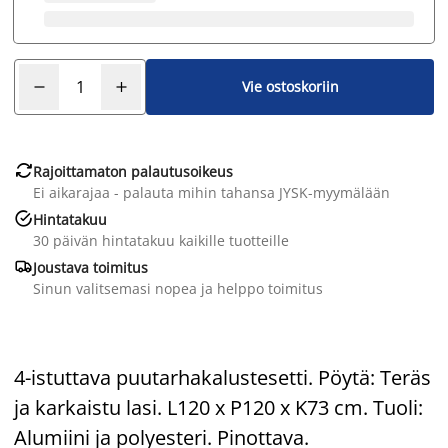
Vie ostoskoriin

Rajoittamaton palautusoikeus
Ei aikarajaa - palauta mihin tahansa JYSK-myymälään

Hintatakuu
30 päivän hintatakuu kaikille tuotteille

Joustava toimitus
Sinun valitsemasi nopea ja helppo toimitus
4-istuttava puutarhakalustesetti. Pöytä: Teräs
ja karkaistu lasi. L120 x P120 x K73 cm. Tuoli:
Alumiini ja polyesteri. Pinottava.