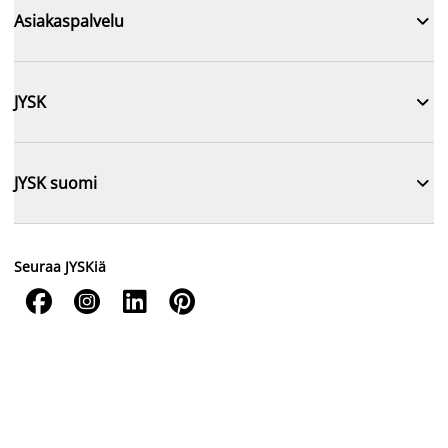

Asiakaspalvelu

JYSK

JYSK suomi
Seuraa JYSKiä



