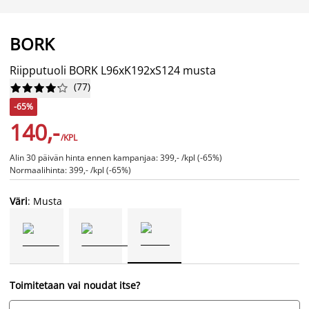
BORK
Riipputuoli BORK L96xK192xS124 musta
(
77
)










-65%
140,-
/KPL
Alin 30 päivän hinta ennen kampanjaa: 399,- /kpl (-65%)
Normaalihinta: 399,- /kpl (-65%)
Väri
: Musta
Toimitetaan vai noudat itse?