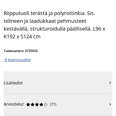
Riipputuoli terästä ja polyrottinkia. Sis.
telineen ja laadukkaat pehmusteet
kestävällä, strukturoidulla päällisellä. L96 x
K192 x S124 cm
Tuotenumero: 3725033
Asennusohje

Lisätiedot

Arvostelut
(
77
)










