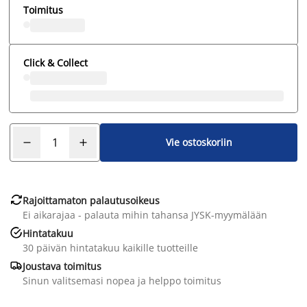
Toimitus
Click & Collect
Vie ostoskoriin

Rajoittamaton palautusoikeus
Ei aikarajaa - palauta mihin tahansa JYSK-myymälään

Hintatakuu
30 päivän hintatakuu kaikille tuotteille

Joustava toimitus
Sinun valitsemasi nopea ja helppo toimitus