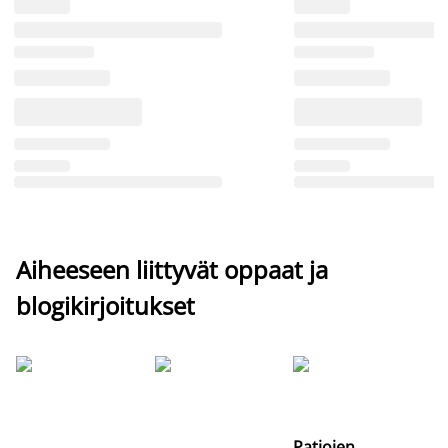
Aiheeseen liittyvät oppaat ja
blogikirjoitukset
Si
uu
va
Patjojen