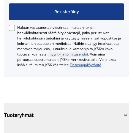
Rekisteröidy
Haluan vastaanottaa viestintää, mukaan lukien
henkilökohtaisesti räätälöityjä viestejä, jotka perustuvat
henkilökohtaisiin tietoihini ja käyttäytymiseeni, sähköpostitse ja
kolmannen osapuolen medioissa. Näihin sisältyy inspiraatiota,
mahtavia tarjouksia, uutuuksia ja kampanjoita JYSK:n koko
tuotevalikoimasta.
myynti- ja toimitusehdot
. Voin aina
peruuttaa suostumukseni JYSK:n verkkosivustolla. Voin lukea
lisää siitä, miten JYSK käsittelee
Tietosuojakäytäntö
.

Tuoteryhmät