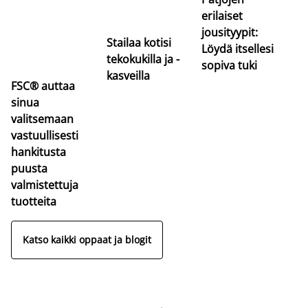
erilaiset
jousityypit:
Stailaa kotisi
Löydä itsellesi
tekokukilla ja -
sopiva tuki
kasveilla
FSC® auttaa
sinua
valitsemaan
vastuullisesti
hankitusta
puusta
valmistettuja
tuotteita
Katso kaikki oppaat ja blogit