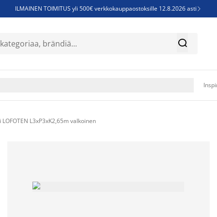
ILMAINEN TOIMITUS yli 500€ verkkokauppaostoksille 12.8.2026 asti

Parempiin uniin - Säästä jopa 60%


Sijauspatjoja - Säästä jopa 60%

Jenkkisänkyjä - Säästä jopa 60%

Inspi
ki LOFOTEN L3xP3xK2,65m valkoinen