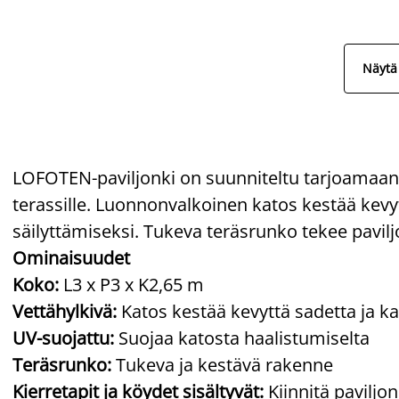
Näytä 
LOFOTEN-paviljonki on suunniteltu tarjoamaan s
terassille. Luonnonvalkoinen katos kestää kevy
säilyttämiseksi. Tukeva teräsrunko tekee pavil
Ominaisuudet
Koko:
L3 x P3 x K2,65 m
Vettähylkivä:
Katos kestää kevyttä sadetta ja ka
UV-suojattu:
Suojaa katosta haalistumiselta
Teräsrunko:
Tukeva ja kestävä rakenne
Kierretapit ja köydet sisältyvät:
Kiinnitä paviljo