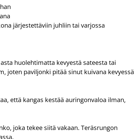
ahan
kana
na järjestettäviin juhliin tai varjossa
lmasta huolehtimatta kevyestä sateesta tai
m, joten paviljonki pitää sinut kuivana kevyessä
aa, että kangas kestää auringonvaloa ilman,
nko, joka tekee siitä vakaan. Teräsrungon
assa.