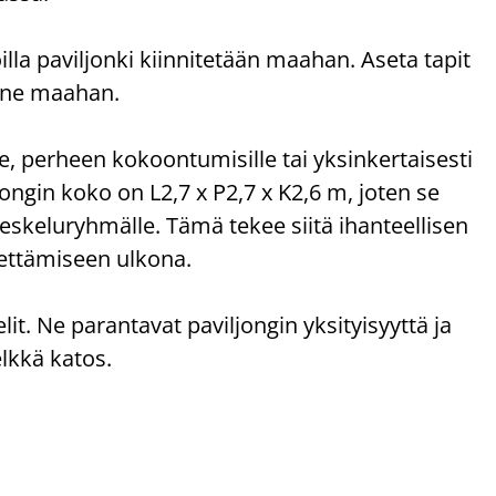
lla paviljonki kiinnitetään maahan. Aseta tapit
na ne maahan.
le, perheen kokoontumisille tai yksinkertaisesti
jongin koko on L2,7 x P2,7 x K2,6 m, joten se
oleskeluryhmälle. Tämä tekee siitä ihanteellisen
viettämiseen ulkona.
lit. Ne parantavat paviljongin yksityisyyttä ja
lkkä katos.