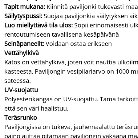
Tapit mukana:
Kiinnitä paviljonki tukevasti ma
Säilytyspussi:
Suojaa paviljonkia säilytyksen ai
Luo miellyttävä tila ulos:
Sopii erinomaisesti ulko
rentoutumiseen tavallisena kesäpäivänä
Seinäpaneelit:
Voidaan ostaa erikseen
Vettähylkivä
Katos on vettähylkivä, joten voit nauttia ulkoi
kasteesta. Paviljongin vesipilariarvo on 1000 m
sateessa.
UV-suojattu
Polyesterikangas on UV-suojattu. Tämä tarkoitt
että sen väri haalistuu.
Teräsrunko
Paviljongissa on tukeva, jauhemaalattu teräsru
paino auttaa pitämään paviljongin vakaana ma