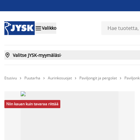

Valikko

Valitse JYSK-myymäläsi

Etusivu
Puutarha
Aurinkosuojat
Paviljongit ja pergolat
Paviljon




Niin kauan kuin tavaraa riittää