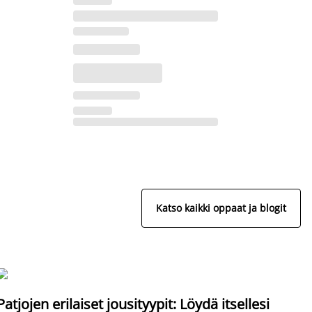
Katso kaikki oppaat ja blogit
S
Patjojen erilaiset jousityypit: Löydä itsellesi