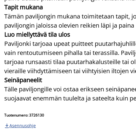
Tapit mukana
Tämän paviljongin mukana toimitetaan tapit, joi
paviljongin jaloissa olevien reikien läpi ja pai
Luo miellyttävä tila ulos
Paviljonki tarjoaa upeat puitteet puutarhajuhlil
vain rentoutumiseen pihalla tai terassilla. Pavil
tarjoaa runsaasti tilaa puutarhakalusteille tai 
vieraille viihdyttämiseen tai viihtyisien iltojen 
Seinäpaneelit
Tälle paviljongille voi ostaa erikseen seinäpanee
suojaavat enemmän tuulelta ja sateelta kuin pe
Tuotenumero: 3726130
Asennusohje
