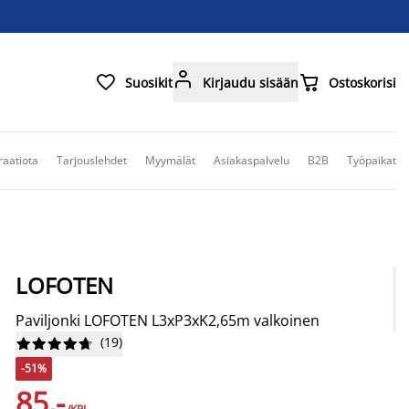



Suosikit
Kirjaudu sisään
Ostoskorisi
raatiota
Tarjouslehdet
Myymälät
Asiakaspalvelu
B2B
Työpaikat
LOFOTEN
Paviljonki LOFOTEN L3xP3xK2,65m valkoinen
(
19
)










-51%
85,-