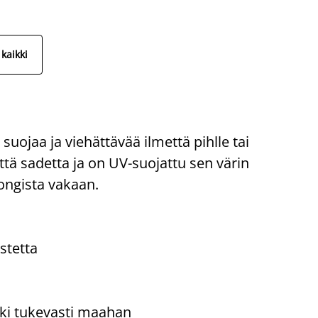
kaikki
uojaa ja viehättävää ilmettä pihlle tai
ttä sadetta ja on UV-suojattu sen värin
jongista vakaan.
stetta
nki tukevasti maahan