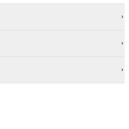


