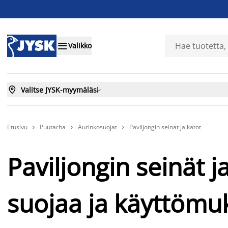

Valikko

Valitse JYSK-myymäläsi

Etusivu
Puutarha
Aurinkosuojat
Paviljongin seinät ja katot



Paviljongin seinät ja
suojaa ja käyttömu