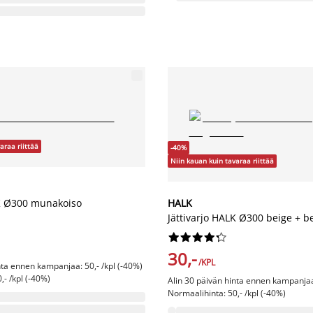
araa riittää
-40%
Niin kauan kuin tavaraa riittää
LK Ø300 munakoiso
HALK
Jättivarjo HALK Ø300 beige + b










30,-
/KPL
nta ennen kampanjaa: 50,- /kpl (-40%)
,- /kpl (-40%)
Alin 30 päivän hinta ennen kampanjaa:
Normaalihinta: 50,- /kpl (-40%)