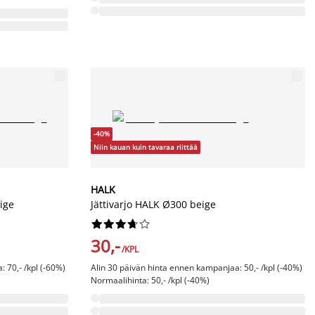
-40%
Niin kauan kuin tavaraa riittää
HALK
ige
Jättivarjo HALK Ø300 beige










30,-
/KPL
 70,- /kpl (-60%)
Alin 30 päivän hinta ennen kampanjaa: 50,- /kpl (-40%)
Normaalihinta: 50,- /kpl (-40%)