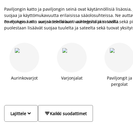
Paviljongin katto ja paviljongin seinä ovat käytännöllisiä lisäosi
suojaa ja käyttömukavuutta erilaisissa sääolosuhteissa. Ne autta
on mukavaa niin aurinkoisella kuin vaihtelevallakin säällä.
Paviljongin katto suojaa tehokkaasti auringolta ja sateelta sekä pi
puolestaan lisäävät suojaa tuulelta ja sateelta sekä tuovat yksityi
Aurinkovarjot
Varjonjalat
Paviljongit ja
pergolat


Lajittele
Kaikki suodattimet