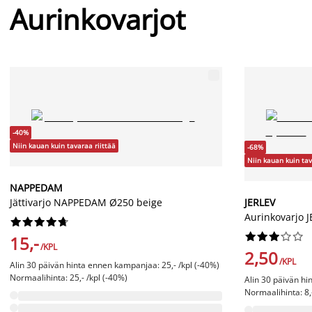
Aurinkovarjot
-40%
Niin kauan kuin tavaraa riittää
-68%
Niin kauan kuin tav
NAPPEDAM
Jättivarjo NAPPEDAM Ø250 beige
JERLEV
Aurinkovarjo J




















15,-
/KPL
2,50
/KPL
Alin 30 päivän hinta ennen kampanjaa: 25,- /kpl (-40%)
Normaalihinta: 25,- /kpl (-40%)
Alin 30 päivän hi
Normaalihinta: 8,