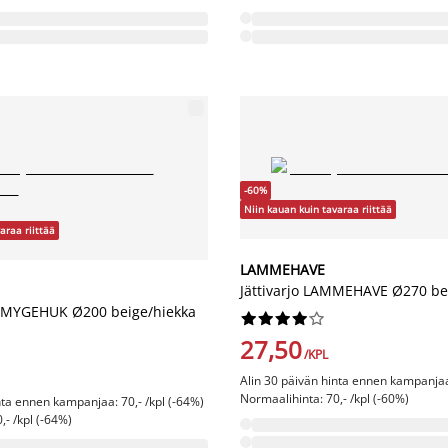
-60%
Niin kauan kuin tavaraa riittää
araa riittää
LAMMEHAVE
Jättivarjo LAMMEHAVE Ø270 be
 SMYGEHUK Ø200 beige/hiekka










27,50
/KPL
Alin 30 päivän hinta ennen kampanjaa:
Normaalihinta: 70,- /kpl (-60%)
nta ennen kampanjaa: 70,- /kpl (-64%)
,- /kpl (-64%)