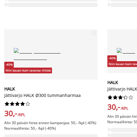
-40%
Niin kauan kuin tav
-40%
Niin kauan kuin tavaraa riittää
HALK
HALK
Jättivarjo HA
Jättivarjo HALK Ø300 tummanharmaa




















30,-
/KPL
30,-
/KPL
Alin 30 päivän hi
Normaalihinta: 50
Alin 30 päivän hinta ennen kampanjaa: 50,- /kpl (-40%)
Normaalihinta: 50,- /kpl (-40%)