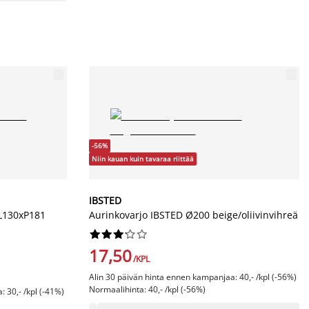
-56%
Niin kauan kuin tavaraa riittää
IBSTED
 L130xP181
Aurinkovarjo IBSTED Ø200 beige/oliivinvihreä










17,50
/KPL
Alin 30 päivän hinta ennen kampanjaa: 40,- /kpl (-56%)
Normaalihinta: 40,- /kpl (-56%)
 30,- /kpl (-41%)