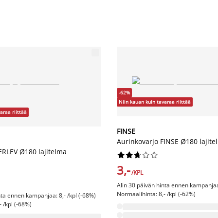
-62%
Niin kauan kuin tavaraa riittää
araa riittää
FINSE
Aurinkovarjo FINSE Ø180 lajite
ERLEV Ø180 lajitelma










3,-
/KPL
Alin 30 päivän hinta ennen kampanjaa:
Normaalihinta: 8,- /kpl (-62%)
nta ennen kampanjaa: 8,- /kpl (-68%)
- /kpl (-68%)