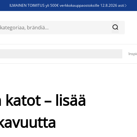
ILMAINEN TOIMITUS yli 500€ verkkokauppaostoksille 12.8.2026 asti

Parempiin uniin - Säästä jopa 60%


Sijauspatjoja - Säästä jopa 60%

Jenkkisänkyjä - Säästä jopa 60%

Inspi
 katot – lisää
kavuutta