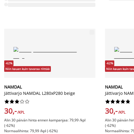
-62%
-62%
Niin kauan kuin tavaraa riittää
Niin kauan kuin tav
NAMDAL
NAMDAL
Jättivarjo NAMDAL L280xP280 beige
Jättivarjo NA




















30,-
30,-
/KPL
/KPL
Alin 30 päivän hinta ennen kampanjaa: 79,99 /kpl
Alin 30 päivän hi
(-62%)
(-62%)
Normaalihinta: 79,99 /kpl (-62%)
Normaalihinta: 79