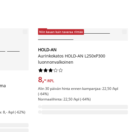
-64%
Niin kauan kuin tavaraa riittää
HOLD-AN
Aurinkokatos HOLD-AN L250xP300
luonnonvalkoinen










8,-
/KPL
lma
Alin 30 päivän hinta ennen kampanjaa: 22,50 /kpl
(-64%)
Normaalihinta: 22,50 /kpl (-64%)
 8,- /kpl (-62%)