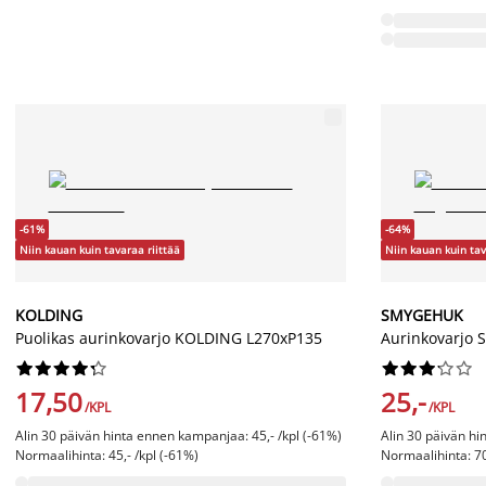
-61%
-64%
Niin kauan kuin tavaraa riittää
Niin kauan kuin tav
KOLDING
SMYGEHUK
Puolikas aurinkovarjo KOLDING L270xP135
Aurinkovarjo




















17,50
25,-
/KPL
/KPL
Alin 30 päivän hinta ennen kampanjaa: 45,- /kpl (-61%)
Alin 30 päivän hi
Normaalihinta: 45,- /kpl (-61%)
Normaalihinta: 70