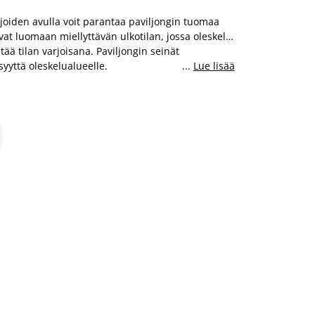
a, joiden avulla voit parantaa paviljongin tuomaa
vat luomaan miellyttävän ulkotilan, jossa oleskelu
tää tilan varjoisana. Paviljongin seinät
syyttä oleskelualueelle.
...
Lue lisää