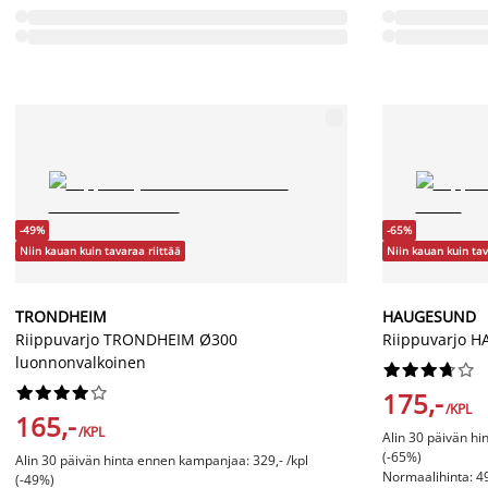
-49%
-65%
Niin kauan kuin tavaraa riittää
Niin kauan kuin tav
TRONDHEIM
HAUGESUND
Riippuvarjo TRONDHEIM Ø300
Riippuvarjo 
luonnonvalkoinen




















175,-
/KPL
165,-
/KPL
Alin 30 päivän hi
(-65%)
Alin 30 päivän hinta ennen kampanjaa: 329,- /kpl
Normaalihinta: 49
(-49%)