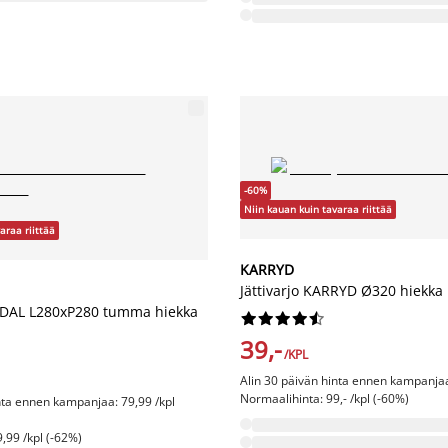
-60%
Niin kauan kuin tavaraa riittää
araa riittää
KARRYD
Jättivarjo KARRYD Ø320 hiekka
MDAL L280xP280 tumma hiekka










39,-
/KPL
Alin 30 päivän hinta ennen kampanjaa:
Normaalihinta: 99,- /kpl (-60%)
nta ennen kampanjaa: 79,99 /kpl
,99 /kpl (-62%)