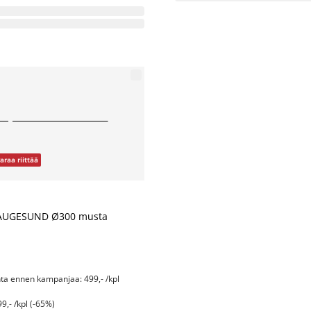
araa riittää
HAUGESUND Ø300 musta
nta ennen kampanjaa: 499,- /kpl
9,- /kpl (-65%)