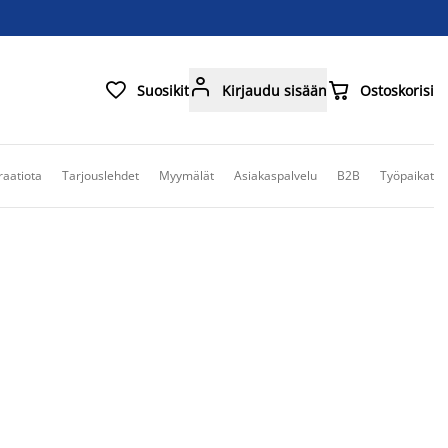



Suosikit
Kirjaudu sisään
Ostoskorisi
raatiota
Tarjouslehdet
Myymälät
Asiakaspalvelu
B2B
Työpaikat