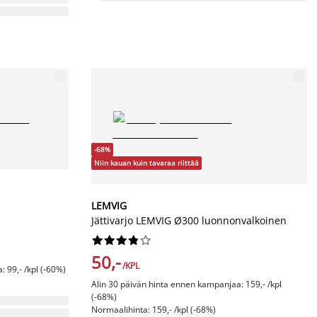
-68%
Niin kauan kuin tavaraa riittää
LEMVIG
Jättivarjo LEMVIG Ø300 luonnonvalkoinen










50,-
/KPL
 99,- /kpl (-60%)
Alin 30 päivän hinta ennen kampanjaa: 159,- /kpl
(-68%)
Normaalihinta: 159,- /kpl (-68%)