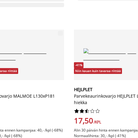
-41%
araa riittää
Niin kauan kuin tavaraa riittää
HEJLPLET
kovarjo MALMOE L130xP181
Parvekeaurinkovarjo HEJLPLET
hiekka










17,50
/KPL
nta ennen kampanjaa: 40,- /kpl (-68%)
Alin 30 päivän hinta ennen kampanjaa:
,- /kpl (-68%)
Normaalihinta: 30,- /kpl (-41%)