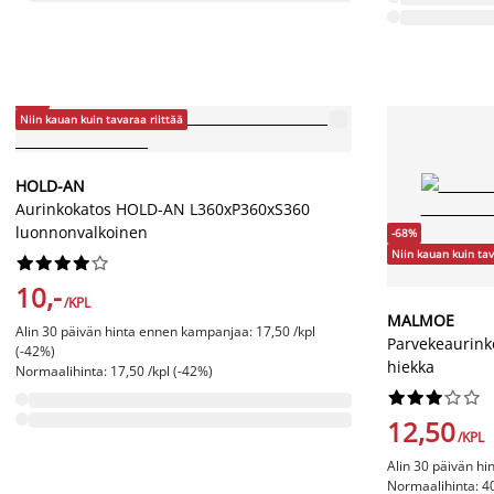
-42%
Niin kauan kuin tavaraa riittää
HOLD-AN
Aurinkokatos HOLD-AN L360xP360xS360
luonnonvalkoinen
-68%
Niin kauan kuin tav










10,-
/KPL
MALMOE
Alin 30 päivän hinta ennen kampanjaa: 17,50 /kpl
Parvekeaurin
(-42%)
hiekka
Normaalihinta: 17,50 /kpl (-42%)










12,50
/KPL
Alin 30 päivän hi
Normaalihinta: 40