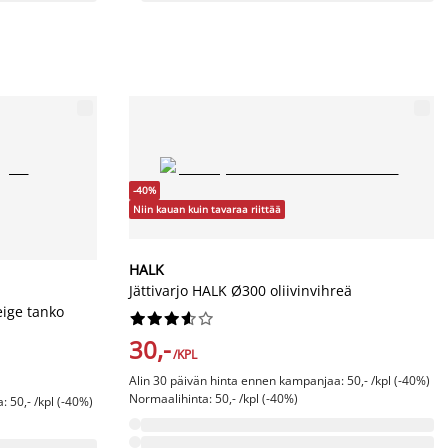
-40%
Niin kauan kuin tavaraa riittää
HALK
Jättivarjo HALK Ø300 oliivinvihreä
eige tanko










30,-
/KPL
Alin 30 päivän hinta ennen kampanjaa: 50,- /kpl (-40%)
Normaalihinta: 50,- /kpl (-40%)
 50,- /kpl (-40%)