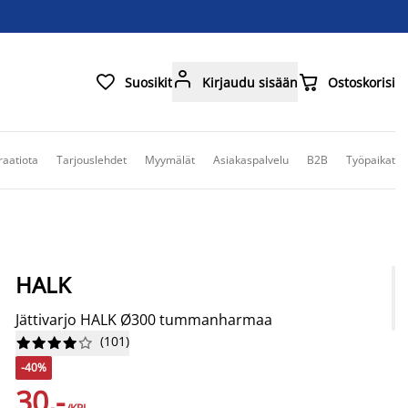



Suosikit
Kirjaudu sisään
Ostoskorisi
raatiota
Tarjouslehdet
Myymälät
Asiakaspalvelu
B2B
Työpaikat
HALK
Jättivarjo HALK Ø300 tummanharmaa
(
101
)










-40%
30,-