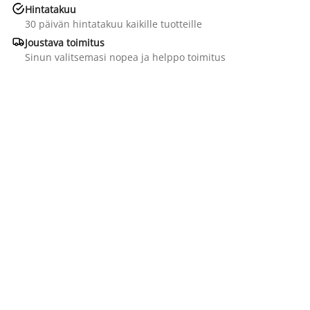

Hintatakuu
30 päivän hintatakuu kaikille tuotteille

Joustava toimitus
Sinun valitsemasi nopea ja helppo toimitus