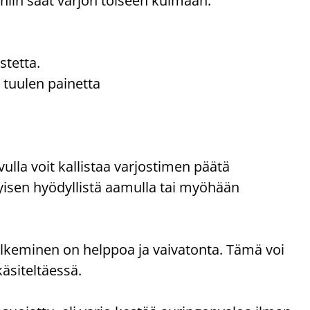
 niin saat varjon toiseen kulmaan.
stetta.
tuulen painetta
ulla voit kallistaa varjostimen päätä
isen hyödyllistä aamulla tai myöhään
ulkeminen on helppoa ja vaivatonta. Tämä voi
käsiteltäessä.