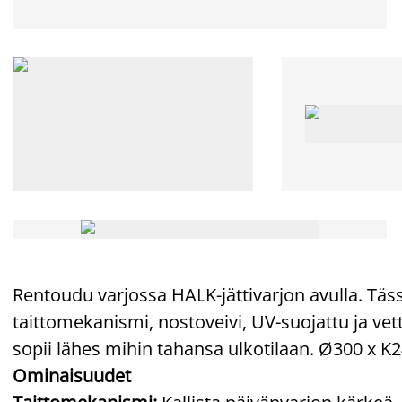
Rentoudu varjossa HALK-jättivarjon avulla. T
taittomekanismi, nostoveivi, UV-suojattu ja vet
sopii lähes mihin tahansa ulkotilaan. Ø300 x K
Ominaisuudet