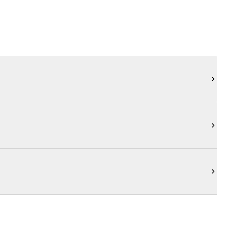


