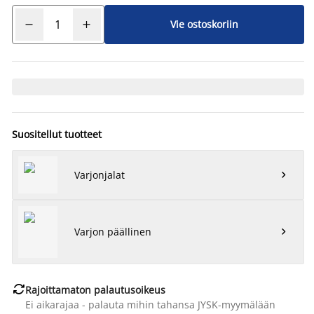
Vie ostoskoriin
Suositellut tuotteet
Varjonjalat

Varjon päällinen


Rajoittamaton palautusoikeus
Ei aikarajaa - palauta mihin tahansa JYSK-myymälään