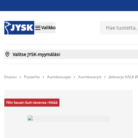

Valikko

Valitse JYSK-myymäläsi

Etusivu
Puutarha
Aurinkosuojat
Aurinkovarjot
Jättivarjo HALK




Niin kauan kuin tavaraa riittää