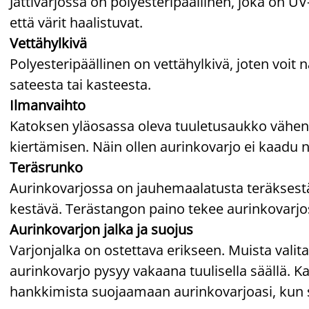
Jättivarjossa on polyesteripäällinen, joka on UV
että värit haalistuvat.
Vettähylkivä
Polyesteripäällinen on vettähylkivä, joten voit
sateesta tai kasteesta.
Ilmanvaihto
Katoksen yläosassa oleva tuuletusaukko vähent
kiertämisen. Näin ollen aurinkovarjo ei kaadu nii
Teräsrunko
Aurinkovarjossa on jauhemaalatusta teräksestä
kestävä. Terästangon paino tekee aurinkovar
Aurinkovarjon jalka ja suojus
Varjonjalka on ostettava erikseen. Muista valita
aurinkovarjo pysyy vakaana tuulisella säällä. 
hankkimista suojaamaan aurinkovarjoasi, kun s