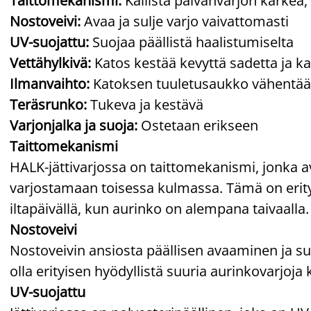
Taittomekanismi:
Kallista päivänvarjon kärkeä,
Nostoveivi:
Avaa ja sulje varjo vaivattomasti
UV-suojattu:
Suojaa päällistä haalistumiselta
Vettähylkivä:
Katos kestää kevyttä sadetta ja ka
Ilmanvaihto:
Katoksen tuuletusaukko vähentää 
Teräsrunko:
Tukeva ja kestävä
Varjonjalka ja suoja:
Ostetaan erikseen
Taittomekanismi
HALK-jättivarjossa on taittomekanismi, jonka av
varjostamaan toisessa kulmassa. Tämä on erity
iltapäivällä, kun aurinko on alempana taivaalla.
Nostoveivi
Nostoveivin ansiosta päällisen avaaminen ja s
olla erityisen hyödyllistä suuria aurinkovarjoja 
UV-suojattu