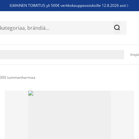
ILMAINEN TOIMITUS yli 500€ verkkokauppaostoksille 12.8.2026 asti

Parempiin uniin - Säästä jopa 60%


Sijauspatjoja - Säästä jopa 60%

Jenkkisänkyjä - Säästä jopa 60%

Inspi
 Ø300 tummanharmaa