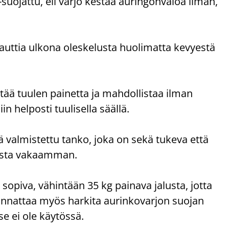
-suojattu, eli varjo kestää auringonvaloa ilman,
 nauttia ulkona oleskelusta huolimatta kevyestä
ää tuulen painetta ja mahdollistaa ilman
n helposti tuulisella säällä.
 valmistettu tanko, joka on sekä tukeva että
josta vakaamman.
 sopiva, vähintään 35 kg painava jalusta, jotta
Kannattaa myös harkita aurinkovarjon suojan
e ei ole käytössä.