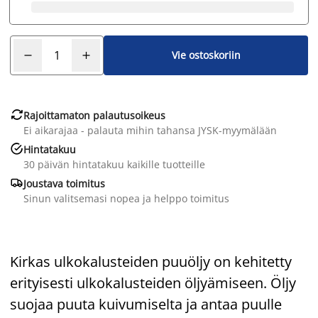
Vie ostoskoriin

Rajoittamaton palautusoikeus
Ei aikarajaa - palauta mihin tahansa JYSK-myymälään

Hintatakuu
30 päivän hintatakuu kaikille tuotteille

Joustava toimitus
Sinun valitsemasi nopea ja helppo toimitus
Kirkas ulkokalusteiden puuöljy on kehitetty
erityisesti ulkokalusteiden öljyämiseen. Öljy
suojaa puuta kuivumiselta ja antaa puulle