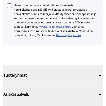
Haluan vastaanottaa viestintää, mukaan lukien
henkilökohtaisesti räätälöityjä viestejä, jotka perustuvat
henkilökohtaisiin tietoihini ja käyttäytymiseeni, sähköpostitse ja
kolmannen osapuolen medioissa. Näihin sisältyy inspiraatiota,
mahtavia tarjouksia, uutuuksia ja kampanjoita JYSK:n koko
tuotevalikoimasta.
myynti- ja toimitusehdot
. Voin aina
peruuttaa suostumukseni JYSK:n verkkosivustolla. Voin lukea
lisää siitä, miten JYSK käsittelee
Tietosuojakäytäntö
.

Tuoteryhmät

Asiakaspalvelu