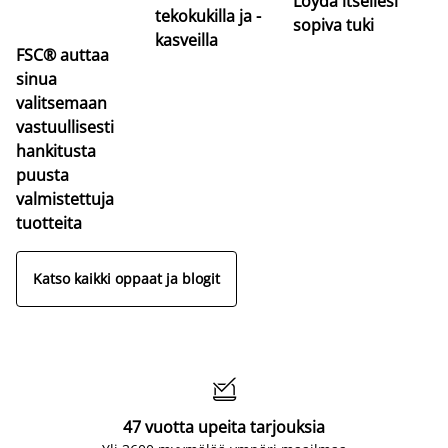
Löydä itsellesi
tekokukilla ja -
sopiva tuki
kasveilla
FSC® auttaa
sinua
valitsemaan
vastuullisesti
hankitusta
puusta
valmistettuja
tuotteita
Katso kaikki oppaat ja blogit

47 vuotta upeita tarjouksia