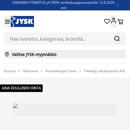
ILMAINEN TOIMITUS yli 500€ verkkokauppaostoksille 12.8.2026

asti
Parempiin uniin - Säästä jopa 60%





Sijauspatjoja - Säästä jopa 60%

Jenkkisänkyjä - Säästä jopa 60%



Valitse JYSK-myymäläsi

Etusivu
Olohuone
Huonekalujen hoito
Tiikkiöljy ulkokäyttöön AVL



AINA EDULLINEN HINTA