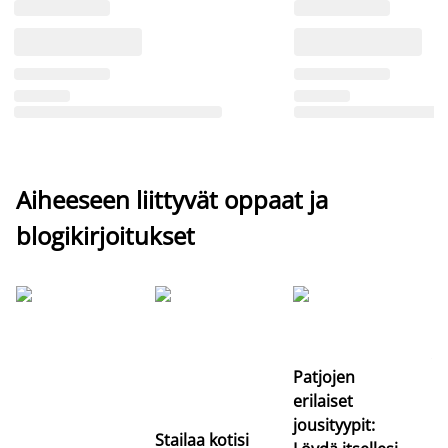
Aiheeseen liittyvät oppaat ja
blogikirjoitukset
Si
uu
va
Patjojen
erilaiset
jousityypit:
Stailaa kotisi