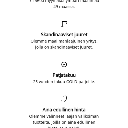
Yli 3600 myymälää ympäri maailmaa
49 maassa.

Skandinaaviset juuret
Olemme maailmanlaajuinen yritys,
jolla on skandinaaviset juuret.

Patjatakuu
25 vuoden takuu GOLD-patjoille.

Aina edullinen hinta
Olemme valinneet laajan valikoiman
tuotteita, joilla on aina edullinen