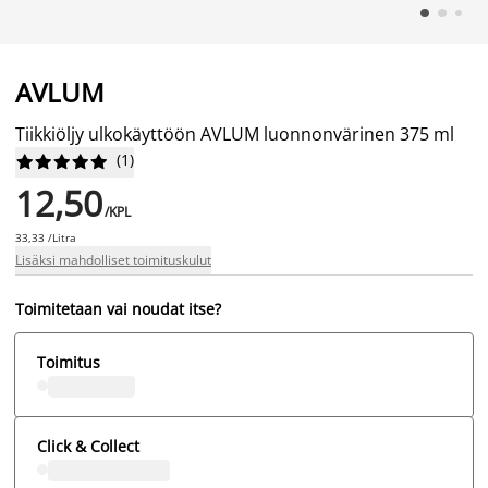
AVLUM
Tiikkiöljy ulkokäyttöön AVLUM luonnonvärinen 375 ml
(
1
)










12,50
/KPL
33,33 /Litra
Lisäksi mahdolliset toimituskulut
Toimitetaan vai noudat itse?
Toimitus
Click & Collect