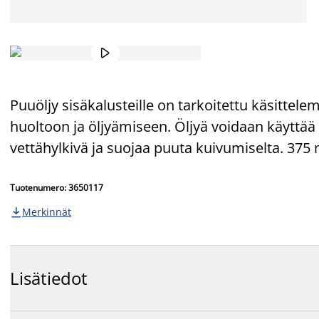

Puuöljy sisäkalusteille on tarkoitettu käsittele
huoltoon ja öljyämiseen. Öljyä voidaan käyttää k
vettähylkivä ja suojaa puuta kuivumiselta. 375 
Tuotenumero: 3650117
Merkinnät

Lisätiedot