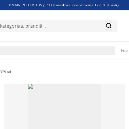
ILMAINEN TOIMITUS yli 500€ verkkokauppaostoksille 12.8.2026 asti

Parempiin uniin - Säästä jopa 60%


Sijauspatjoja - Säästä jopa 60%

Jenkkisänkyjä - Säästä jopa 60%

Inspi
 375 ml