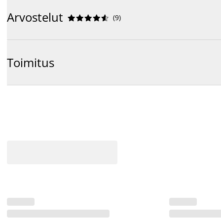
Arvostelut
(
9
)










Toimitus