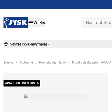

Valikko

Valitse JYSK-myymäläsi

Etusivu
Olohuone
Huonekalujen hoito
Puuöljy sisäkäyttöön AVLUM



AINA EDULLINEN HINTA