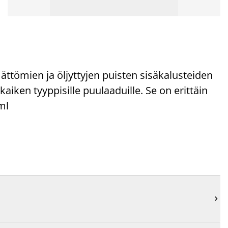
mättömien ja öljyttyjen puisten sisäkalusteiden
aiken tyyppisille puulaaduille. Se on erittäin
ml
