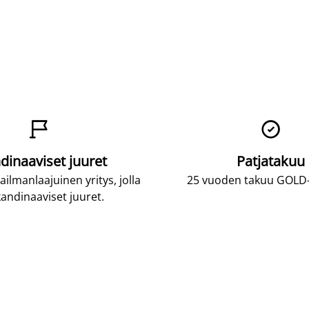


dinaaviset juuret
Patjatakuu
lmanlaajuinen yritys, jolla
25 vuoden takuu GOLD-p
andinaaviset juuret.