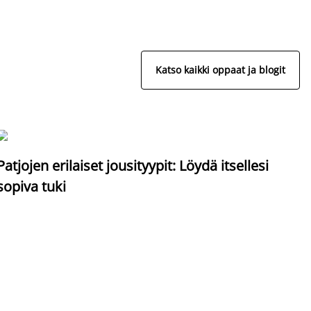
Katso kaikki oppaat ja blogit
S
Patjojen erilaiset jousityypit: Löydä itsellesi
sopiva tuki