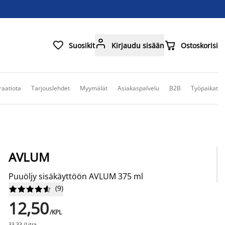



Suosikit
Kirjaudu sisään
Ostoskorisi
raatiota
Tarjouslehdet
Myymälät
Asiakaspalvelu
B2B
Työpaikat
AVLUM
Puuöljy sisäkäyttöön AVLUM 375 ml
(
9
)










12,50
/KPL
33,33 /Litra