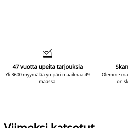

47 vuotta upeita tarjouksia
Skan
Yli 3600 myymälää ympäri maailmaa 49
Olemme maai
maassa.
on sk
Viimeksi katsotut