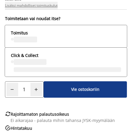
Lisäksi mahdolliset toimituskulut
Toimitetaan vai noudat itse?
Toimitus
Click & Collect
Vie ostoskoriin

Rajoittamaton palautusoikeus
Ei aikarajaa - palauta mihin tahansa JYSK-myymälään

Hintatakuu