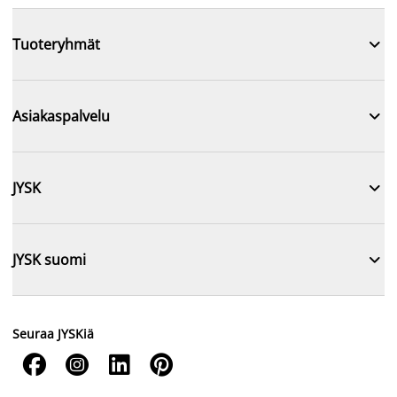

Tuoteryhmät

Asiakaspalvelu

JYSK

JYSK suomi
Seuraa JYSKiä



