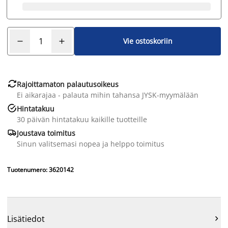
Vie ostoskoriin

Rajoittamaton palautusoikeus
Ei aikarajaa - palauta mihin tahansa JYSK-myymälään

Hintatakuu
30 päivän hintatakuu kaikille tuotteille

Joustava toimitus
Sinun valitsemasi nopea ja helppo toimitus
Tuotenumero: 3620142
Lisätiedot
