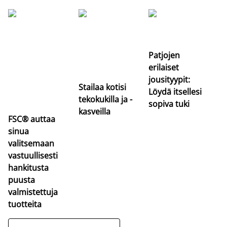
Si
uu
va
Patjojen
erilaiset
jousityypit:
Stailaa kotisi
Löydä itsellesi
tekokukilla ja -
sopiva tuki
kasveilla
FSC® auttaa
sinua
valitsemaan
vastuullisesti
hankitusta
puusta
valmistettuja
tuotteita