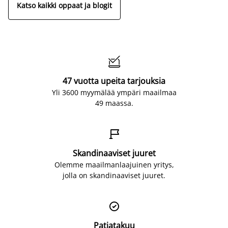
Katso kaikki oppaat ja blogit

47 vuotta upeita tarjouksia
Yli 3600 myymälää ympäri maailmaa
49 maassa.

Skandinaaviset juuret
Olemme maailmanlaajuinen yritys,
jolla on skandinaaviset juuret.

Patjatakuu