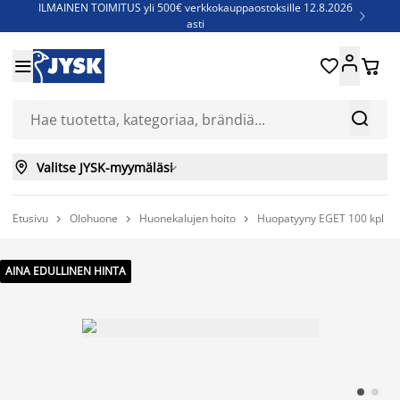
ILMAINEN TOIMITUS yli 500€ verkkokauppaostoksille 12.8.2026

asti
Parempiin uniin - Säästä jopa 60%





Sijauspatjoja - Säästä jopa 60%

Jenkkisänkyjä - Säästä jopa 60%



Valitse JYSK-myymäläsi

Etusivu
Olohuone
Huonekalujen hoito
Huopatyyny EGET 100 kpl hu



AINA EDULLINEN HINTA