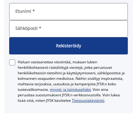
Etunimi
*
Sähköposti
*
Rekisteröidy
Haluan vastaanottaa viestintää, mukaan lukien
henkilökohtaisesti räätälöityjä viestejä, jotka perustuvat
henkilökohtaisiin tietoihini ja käyttäytymiseeni, sähköpostitse ja
kolmannen osapuolen medioissa. Näihin sisältyy inspiraatiota,
mahtavia tarjouksia, uutuuksia ja kampanjoita JYSK:n koko
tuotevalikoimasta.
myynti- ja toimitusehdot
. Voin aina
peruuttaa suostumukseni JYSK:n verkkosivustolla. Voin lukea
lisää siitä, miten JYSK käsittelee
Tietosuojakäytäntö
.