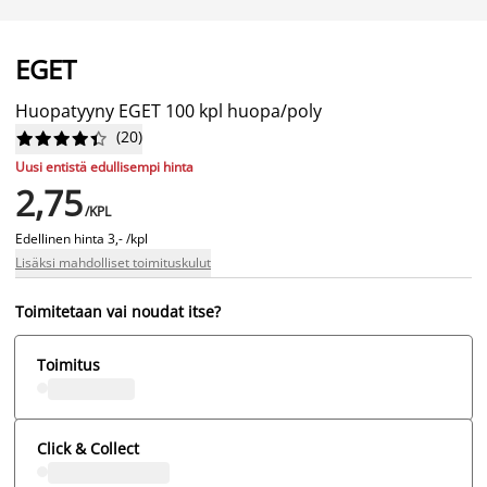
EGET
Huopatyyny EGET 100 kpl huopa/poly
(
20
)










Uusi entistä edullisempi hinta
2,75
/KPL
Edellinen hinta
3,- /kpl
Lisäksi mahdolliset toimituskulut
Toimitetaan vai noudat itse?
Toimitus
Click & Collect