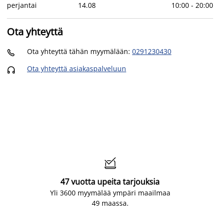
perjantai
14
.
08
10:00
-
20:00
Ota yhteyttä
Ota yhteyttä tähän myymälään
:
0291230430

Ota yhteyttä asiakaspalveluun


47 vuotta upeita tarjouksia
Yli 3600 myymälää ympäri maailmaa
49 maassa.