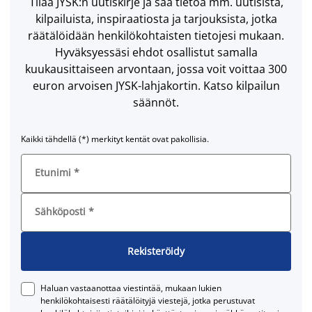
Tilaa JYSK:n uutiskirje ja saa tietoa mm. uutisista,
kilpailuista, inspiraatiosta ja tarjouksista, jotka
räätälöidään henkilökohtaisten tietojesi mukaan.
Hyväksyessäsi ehdot osallistut samalla
kuukausittaiseen arvontaan, jossa voit voittaa 300
euron arvoisen JYSK-lahjakortin. Katso kilpailun
säännöt.
Kaikki tähdellä (*) merkityt kentät ovat pakollisia.
Etunimi
*
Sähköposti
*
Rekisteröidy
Haluan vastaanottaa viestintää, mukaan lukien
henkilökohtaisesti räätälöityjä viestejä, jotka perustuvat