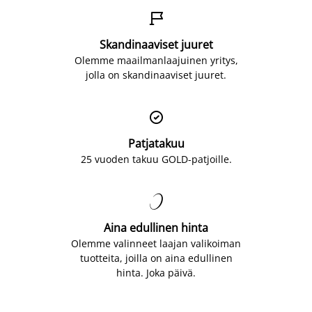

Skandinaaviset juuret
Olemme maailmanlaajuinen yritys,
jolla on skandinaaviset juuret.

Patjatakuu
25 vuoden takuu GOLD-patjoille.

Aina edullinen hinta
Olemme valinneet laajan valikoiman
tuotteita, joilla on aina edullinen
hinta. Joka päivä.