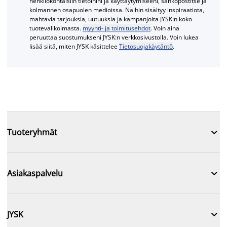
henkilökohtaisiin tietoihini ja käyttäytymiseeni, sähköpostitse ja
kolmannen osapuolen medioissa. Näihin sisältyy inspiraatiota,
mahtavia tarjouksia, uutuuksia ja kampanjoita JYSK:n koko
tuotevalikoimasta.
myynti- ja toimitusehdot
. Voin aina
peruuttaa suostumukseni JYSK:n verkkosivustolla. Voin lukea
lisää siitä, miten JYSK käsittelee
Tietosuojakäytäntö
.

Tuoteryhmät

Asiakaspalvelu

JYSK