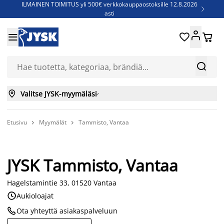
ILMAINEN TOIMITUS yli 500€ verkkokauppaostoksille 12.8.2026

asti
Parempiin uniin - Säästä jopa 60%





Sijauspatjoja - Säästä jopa 60%

Jenkkisänkyjä - Säästä jopa 60%



Valitse JYSK-myymäläsi

Etusivu
Myymälät
Tammisto, Vantaa


JYSK Tammisto, Vantaa
Hagelstamintie 33, 01520 Vantaa

Aukioloajat

Ota yhteyttä asiakaspalveluun