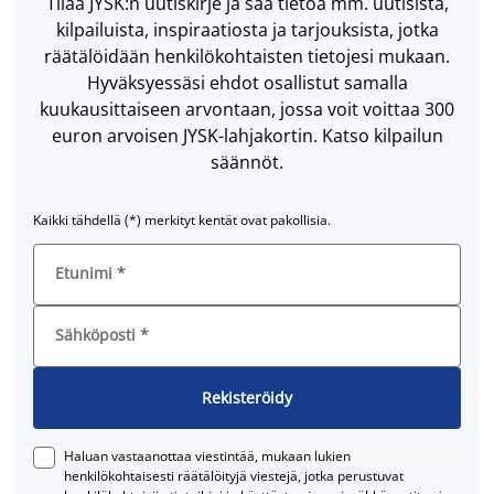
Tilaa JYSK:n uutiskirje ja saa tietoa mm. uutisista,
kilpailuista, inspiraatiosta ja tarjouksista, jotka
räätälöidään henkilökohtaisten tietojesi mukaan.
Hyväksyessäsi ehdot osallistut samalla
kuukausittaiseen arvontaan, jossa voit voittaa 300
euron arvoisen JYSK-lahjakortin. Katso kilpailun
säännöt.
Kaikki tähdellä (*) merkityt kentät ovat pakollisia.
Etunimi
*
Sähköposti
*
Rekisteröidy
Haluan vastaanottaa viestintää, mukaan lukien
henkilökohtaisesti räätälöityjä viestejä, jotka perustuvat