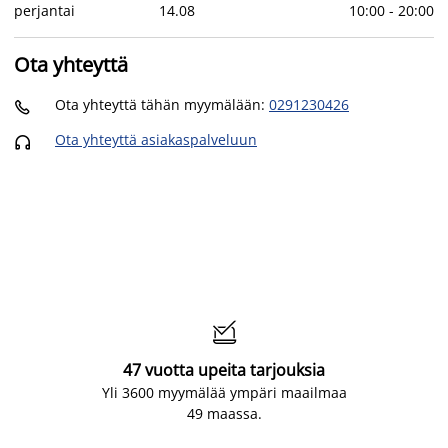
perjantai
14
.
08
10:00
-
20:00
Ota yhteyttä
Ota yhteyttä tähän myymälään
:
0291230426

Ota yhteyttä asiakaspalveluun


47 vuotta upeita tarjouksia
Yli 3600 myymälää ympäri maailmaa
49 maassa.