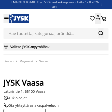
ILMAINEN TOIMITUS yli 500€ verkkokauppaostoksille 12.8.2026

asti
Parempiin uniin - Säästä jopa 60%





Sijauspatjoja - Säästä jopa 60%

Jenkkisänkyjä - Säästä jopa 60%



Valitse JYSK-myymäläsi

Etusivu
Myymälät
Vaasa


JYSK Vaasa
Laturintie 1, 65100 Vaasa

Aukioloajat

Ota yhteyttä asiakaspalveluun