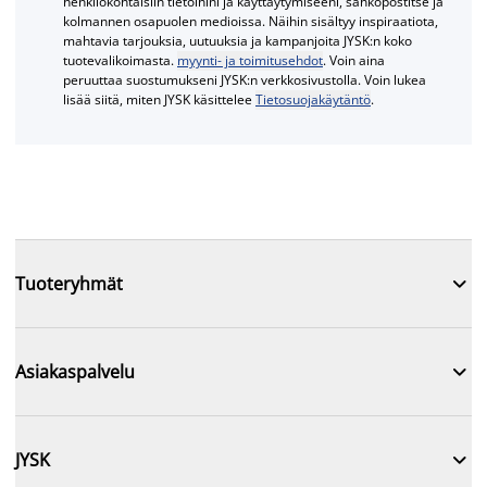
henkilökohtaisiin tietoihini ja käyttäytymiseeni, sähköpostitse ja
kolmannen osapuolen medioissa. Näihin sisältyy inspiraatiota,
mahtavia tarjouksia, uutuuksia ja kampanjoita JYSK:n koko
tuotevalikoimasta.
myynti- ja toimitusehdot
. Voin aina
peruuttaa suostumukseni JYSK:n verkkosivustolla. Voin lukea
lisää siitä, miten JYSK käsittelee
Tietosuojakäytäntö
.

Tuoteryhmät

Asiakaspalvelu

JYSK