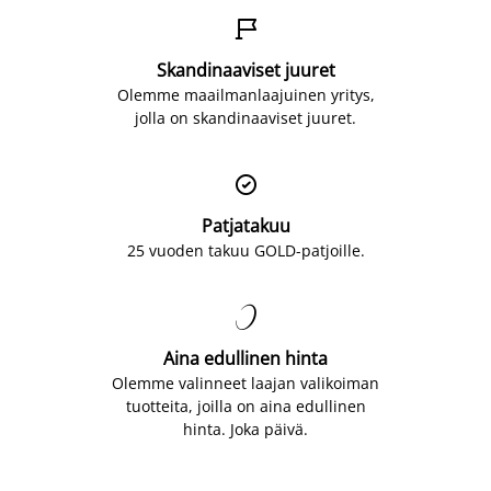

Skandinaaviset juuret
Olemme maailmanlaajuinen yritys,
jolla on skandinaaviset juuret.

Patjatakuu
25 vuoden takuu GOLD-patjoille.

Aina edullinen hinta
Olemme valinneet laajan valikoiman
tuotteita, joilla on aina edullinen
hinta. Joka päivä.