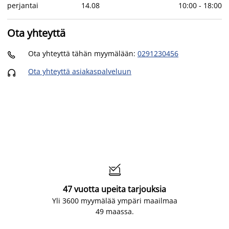
perjantai
14
.
08
10:00
-
18:00
Ota yhteyttä
Ota yhteyttä tähän myymälään
:
0291230456

Ota yhteyttä asiakaspalveluun


47 vuotta upeita tarjouksia
Yli 3600 myymälää ympäri maailmaa
49 maassa.