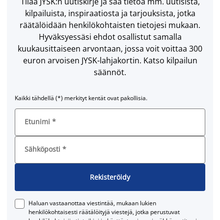
Tilaa JYSK:n uutiskirje ja saa tietoa mm. uutisista,
kilpailuista, inspiraatiosta ja tarjouksista, jotka
räätälöidään henkilökohtaisten tietojesi mukaan.
Hyväksyessäsi ehdot osallistut samalla
kuukausittaiseen arvontaan, jossa voit voittaa 300
euron arvoisen JYSK-lahjakortin. Katso kilpailun
säännöt.
Kaikki tähdellä (*) merkityt kentät ovat pakollisia.
Etunimi
*
Sähköposti
*
Rekisteröidy
Haluan vastaanottaa viestintää, mukaan lukien
henkilökohtaisesti räätälöityjä viestejä, jotka perustuvat