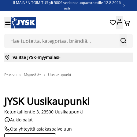
ILMAINEN TOIMITUS yli 500€ verkkokauppaostoksille 12.8.2026

asti
Parempiin uniin - Säästä jopa 60%





Sijauspatjoja - Säästä jopa 60%

Jenkkisänkyjä - Säästä jopa 60%



Valitse JYSK-myymäläsi

Etusivu
Myymälät
Uusikaupunki


JYSK Uusikaupunki
Ketunkalliontie 3, 23500 Uusikaupunki

Aukioloajat

Ota yhteyttä asiakaspalveluun