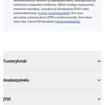
henkilökohtaisiin tietoihini ja käyttäytymiseeni, sähköpostitse ja
kolmannen osapuolen medioissa. Näihin sisältyy inspiraatiota,
mahtavia tarjouksia, uutuuksia ja kampanjoita JYSK:n koko
tuotevalikoimasta.
myynti- ja toimitusehdot
. Voin aina
peruuttaa suostumukseni JYSK:n verkkosivustolla. Voin lukea
lisää siitä, miten JYSK käsittelee
Tietosuojakäytäntö
.

Tuoteryhmät

Asiakaspalvelu

JYSK