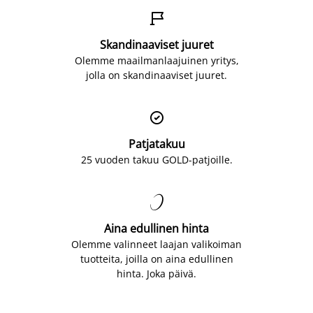

Skandinaaviset juuret
Olemme maailmanlaajuinen yritys,
jolla on skandinaaviset juuret.

Patjatakuu
25 vuoden takuu GOLD-patjoille.

Aina edullinen hinta
Olemme valinneet laajan valikoiman
tuotteita, joilla on aina edullinen
hinta. Joka päivä.