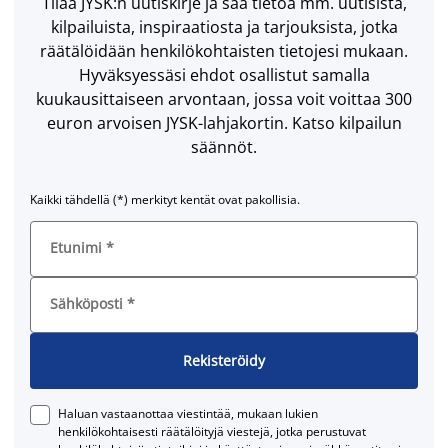
Tilaa JYSK:n uutiskirje ja saa tietoa mm. uutisista,
kilpailuista, inspiraatiosta ja tarjouksista, jotka
räätälöidään henkilökohtaisten tietojesi mukaan.
Hyväksyessäsi ehdot osallistut samalla
kuukausittaiseen arvontaan, jossa voit voittaa 300
euron arvoisen JYSK-lahjakortin. Katso kilpailun
säännöt.
Kaikki tähdellä (*) merkityt kentät ovat pakollisia.
Etunimi
*
Sähköposti
*
Rekisteröidy
Haluan vastaanottaa viestintää, mukaan lukien
henkilökohtaisesti räätälöityjä viestejä, jotka perustuvat