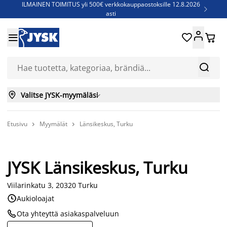
ILMAINEN TOIMITUS yli 500€ verkkokauppaostoksille 12.8.2026

asti
Parempiin uniin - Säästä jopa 60%





Sijauspatjoja - Säästä jopa 60%

Jenkkisänkyjä - Säästä jopa 60%



Valitse JYSK-myymäläsi

Etusivu
Myymälät
Länsikeskus, Turku


JYSK Länsikeskus, Turku
Viilarinkatu 3, 20320 Turku

Aukioloajat

Ota yhteyttä asiakaspalveluun