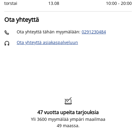
torstai
13
.
08
10:00
-
20:00
Ota yhteyttä
Ota yhteyttä tähän myymälään
:
0291230484

Ota yhteyttä asiakaspalveluun


47 vuotta upeita tarjouksia
Yli 3600 myymälää ympäri maailmaa
49 maassa.