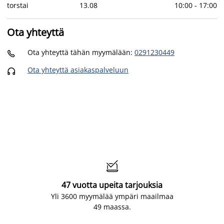
torstai
13
.
08
10:00
-
17:00
Ota yhteyttä
Ota yhteyttä tähän myymälään
:
0291230449

Ota yhteyttä asiakaspalveluun


47 vuotta upeita tarjouksia
Yli 3600 myymälää ympäri maailmaa
49 maassa.