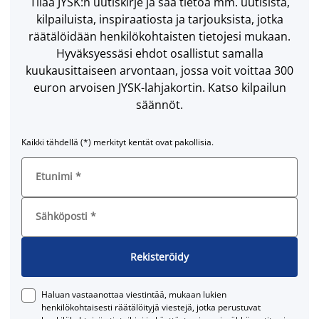
Tilaa JYSK:n uutiskirje ja saa tietoa mm. uutisista,
kilpailuista, inspiraatiosta ja tarjouksista, jotka
räätälöidään henkilökohtaisten tietojesi mukaan.
Hyväksyessäsi ehdot osallistut samalla
kuukausittaiseen arvontaan, jossa voit voittaa 300
euron arvoisen JYSK-lahjakortin. Katso kilpailun
säännöt.
Kaikki tähdellä (*) merkityt kentät ovat pakollisia.
Etunimi
*
Sähköposti
*
Rekisteröidy
Haluan vastaanottaa viestintää, mukaan lukien
henkilökohtaisesti räätälöityjä viestejä, jotka perustuvat