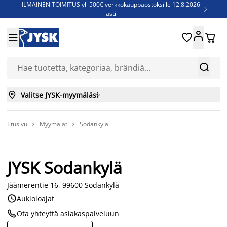
ILMAINEN TOIMITUS yli 500€ verkkokauppaostoksille 12.8.2026

asti
Parempiin uniin - Säästä jopa 60%





Sijauspatjoja - Säästä jopa 60%

Jenkkisänkyjä - Säästä jopa 60%



Valitse JYSK-myymäläsi

Etusivu
Myymälät
Sodankylä


JYSK Sodankylä
Jäämerentie 16, 99600 Sodankylä

Aukioloajat

Ota yhteyttä asiakaspalveluun