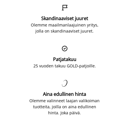

Skandinaaviset juuret
Olemme maailmanlaajuinen yritys,
jolla on skandinaaviset juuret.

Patjatakuu
25 vuoden takuu GOLD-patjoille.

Aina edullinen hinta
Olemme valinneet laajan valikoiman
tuotteita, joilla on aina edullinen
hinta. Joka päivä.