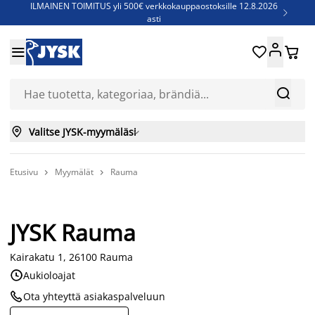
ILMAINEN TOIMITUS yli 500€ verkkokauppaostoksille 12.8.2026

asti
Parempiin uniin - Säästä jopa 60%





Sijauspatjoja - Säästä jopa 60%

Jenkkisänkyjä - Säästä jopa 60%



Valitse JYSK-myymäläsi

Etusivu
Myymälät
Rauma


JYSK Rauma
Kairakatu 1, 26100 Rauma

Aukioloajat

Ota yhteyttä asiakaspalveluun