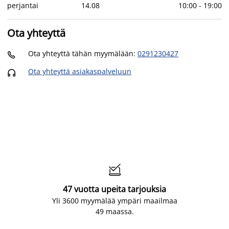
perjantai
14
.
08
10:00
-
19:00
Ota yhteyttä
Ota yhteyttä tähän myymälään
:
0291230427

Ota yhteyttä asiakaspalveluun


47 vuotta upeita tarjouksia
Yli 3600 myymälää ympäri maailmaa
49 maassa.