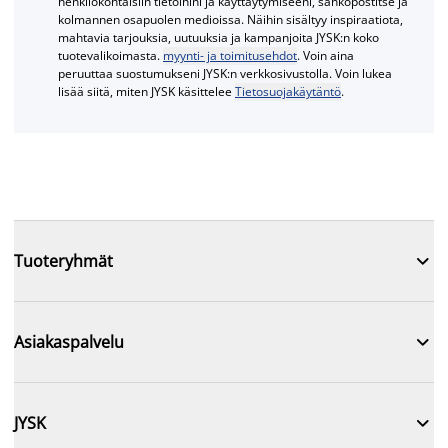
henkilökohtaisiin tietoihini ja käyttäytymiseeni, sähköpostitse ja
kolmannen osapuolen medioissa. Näihin sisältyy inspiraatiota,
mahtavia tarjouksia, uutuuksia ja kampanjoita JYSK:n koko
tuotevalikoimasta.
myynti- ja toimitusehdot
. Voin aina
peruuttaa suostumukseni JYSK:n verkkosivustolla. Voin lukea
lisää siitä, miten JYSK käsittelee
Tietosuojakäytäntö
.

Tuoteryhmät

Asiakaspalvelu

JYSK