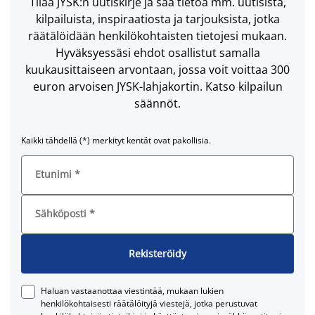
Tilaa JYSK:n uutiskirje ja saa tietoa mm. uutisista,
kilpailuista, inspiraatiosta ja tarjouksista, jotka
räätälöidään henkilökohtaisten tietojesi mukaan.
Hyväksyessäsi ehdot osallistut samalla
kuukausittaiseen arvontaan, jossa voit voittaa 300
euron arvoisen JYSK-lahjakortin. Katso kilpailun
säännöt.
Kaikki tähdellä (*) merkityt kentät ovat pakollisia.
Etunimi
*
Sähköposti
*
Rekisteröidy
Haluan vastaanottaa viestintää, mukaan lukien
henkilökohtaisesti räätälöityjä viestejä, jotka perustuvat