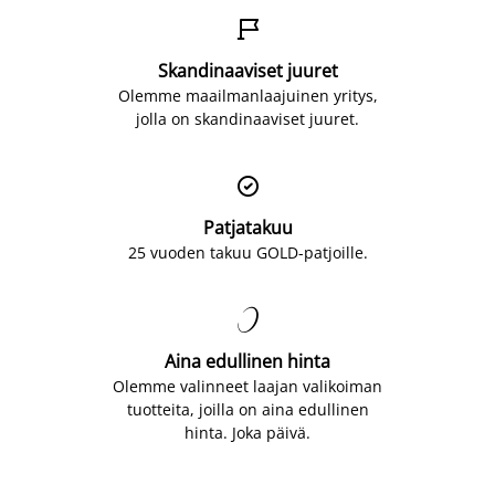

Skandinaaviset juuret
Olemme maailmanlaajuinen yritys,
jolla on skandinaaviset juuret.

Patjatakuu
25 vuoden takuu GOLD-patjoille.

Aina edullinen hinta
Olemme valinneet laajan valikoiman
tuotteita, joilla on aina edullinen
hinta. Joka päivä.