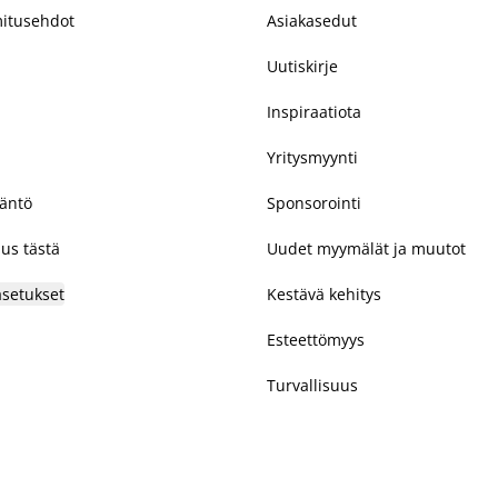
mitusehdot
Asiakasedut
Uutiskirje
Inspiraatiota
Yritysmyynti
täntö
Sponsorointi
us tästä
Uudet myymälät ja muutot
asetukset
Kestävä kehitys
Esteettömyys
Turvallisuus