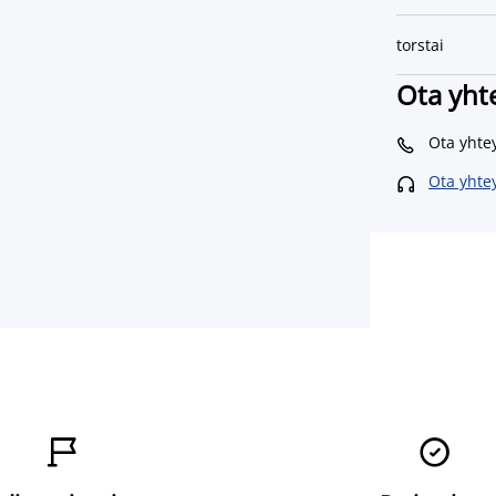
torstai
Ota yht
Ota yhte

Ota yhte


