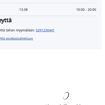
13
.
08
10:00
-
20:00
eyttä
yttä tähän myymälään
:
0291230441
yttä asiakaspalveluun
