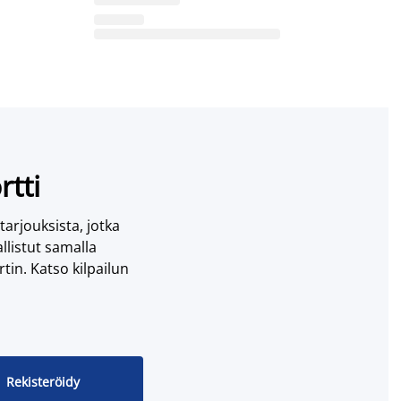
rtti
 tarjouksista, jotka
llistut samalla
tin. Katso kilpailun
Rekisteröidy