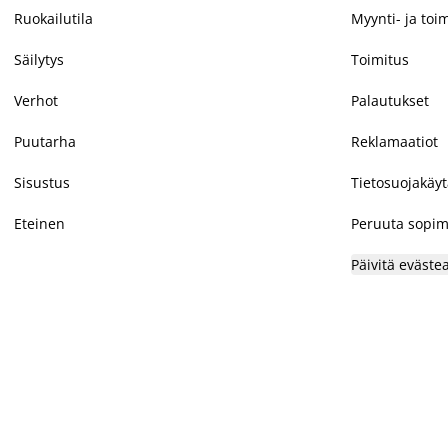
Ruokailutila
Myynti- ja toi
Säilytys
Toimitus
Verhot
Palautukset
Puutarha
Reklamaatiot
Sisustus
Tietosuojakäy
Eteinen
Peruuta sopim
Päivitä eväste