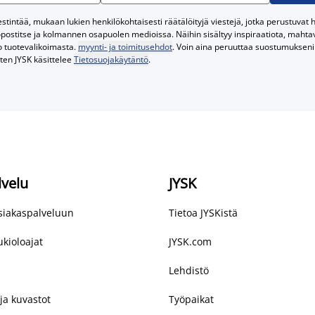
tintää, mukaan lukien henkilökohtaisesti räätälöityjä viestejä, jotka perustuvat he
postitse ja kolmannen osapuolen medioissa. Näihin sisältyy inspiraatiota, mahtavi
o tuotevalikoimasta.
myynti- ja toimitusehdot
. Voin aina peruuttaa suostumukseni 
iten JYSK käsittelee
Tietosuojakäytäntö
.
lvelu
JYSK
asiakaspalveluun
Tietoa JYSKistä
kioloajat
JYSK.com
Lehdistö
ja kuvastot
Työpaikat