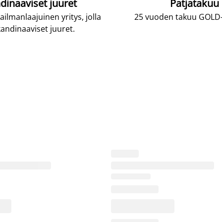
dinaaviset juuret
Patjatakuu
lmanlaajuinen yritys, jolla
25 vuoden takuu GOLD-p
andinaaviset juuret.