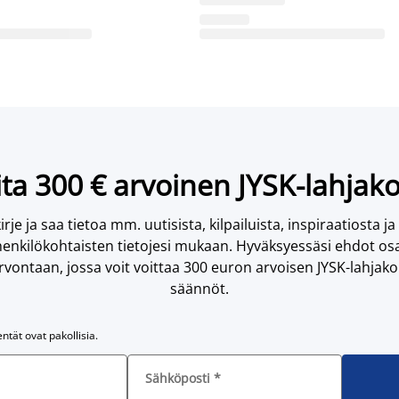
ta 300 € arvoinen JYSK-lahjako
irje ja saa tietoa mm. uutisista, kilpailuista, inspiraatiosta ja
enkilökohtaisten tietojesi mukaan. Hyväksyessäsi ehdot osa
vontaan, jossa voit voittaa 300 euron arvoisen JYSK-lahjakor
säännöt.
entät ovat pakollisia.
Sähköposti
*