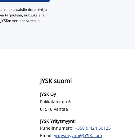
nkilökohtaisiin tietoihini ja
a tarjouksia, uutuuksia ja
JYSK:n verkkosivustolla.
JYSK suomi
JYSK Oy
Pakkalankuja 6
01510 Vantaa
JYSK Yritysmyynti
Puhelinnumero:
+358 9 424 50125
Email:
yritysmyynti@JYSK.com