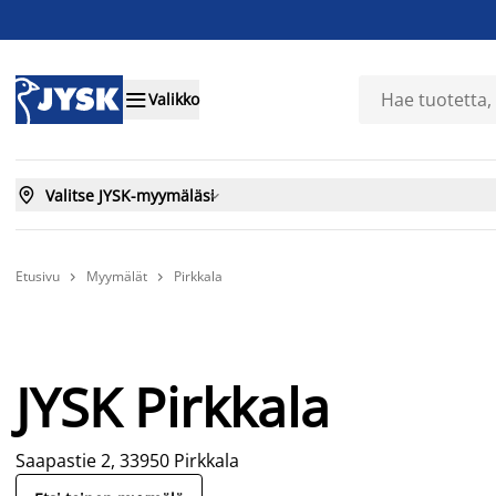

Valikko

Valitse JYSK-myymäläsi

Etusivu
Myymälät
Pirkkala


JYSK Pirkkala
Saapastie 2, 33950 Pirkkala