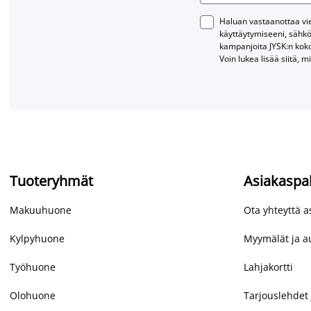
Haluan vastaanottaa vies
käyttäytymiseeni, sähkö
kampanjoita JYSK:n kok
Voin lukea lisää siitä, m
Tuoteryhmät
Asiakaspa
Makuuhuone
Ota yhteyttä 
Kylpyhuone
Myymälät ja au
Työhuone
Lahjakortti
Olohuone
Tarjouslehdet 