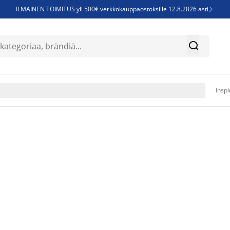
ILMAINEN TOIMITUS yli 500€ verkkokauppaostoksille 12.8.2026 asti

Parempiin uniin - Säästä jopa 60%


Sijauspatjoja - Säästä jopa 60%

Jenkkisänkyjä - Säästä jopa 60%

Inspi