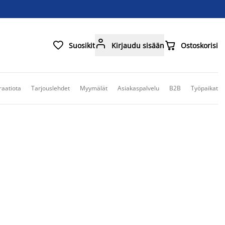



Suosikit
Kirjaudu sisään
Ostoskorisi
raatiota
Tarjouslehdet
Myymälät
Asiakaspalvelu
B2B
Työpaikat