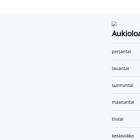
Aukiolo
perjantai
lauantai
sunnuntai
maanantai
tiistai
keskiviikko