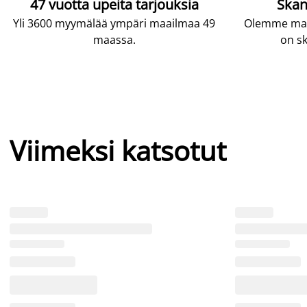
47 vuotta upeita tarjouksia
Skan
Yli 3600 myymälää ympäri maailmaa 49
Olemme maai
maassa.
on sk
Viimeksi katsotut