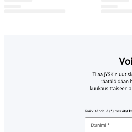
Voi
Tilaa JYSK:n uutisk
räätälöidään h
kuukausittaiseen ar
Kaikki tähdellä (*) merkityt k
Etunimi
*