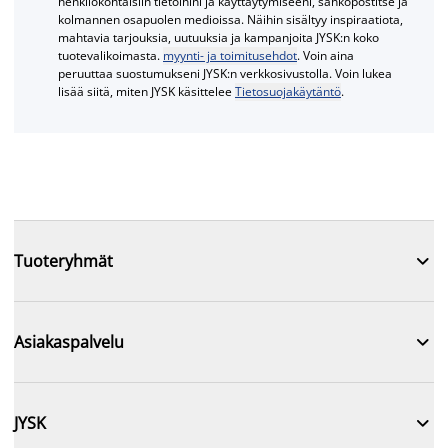
henkilökohtaisiin tietoihini ja käyttäytymiseeni, sähköpostitse ja
kolmannen osapuolen medioissa. Näihin sisältyy inspiraatiota,
mahtavia tarjouksia, uutuuksia ja kampanjoita JYSK:n koko
tuotevalikoimasta.
myynti- ja toimitusehdot
. Voin aina
peruuttaa suostumukseni JYSK:n verkkosivustolla. Voin lukea
lisää siitä, miten JYSK käsittelee
Tietosuojakäytäntö
.

Tuoteryhmät

Asiakaspalvelu

JYSK