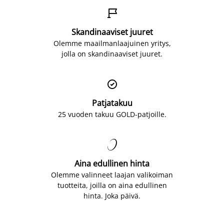

Skandinaaviset juuret
Olemme maailmanlaajuinen yritys,
jolla on skandinaaviset juuret.

Patjatakuu
25 vuoden takuu GOLD-patjoille.

Aina edullinen hinta
Olemme valinneet laajan valikoiman
tuotteita, joilla on aina edullinen
hinta. Joka päivä.