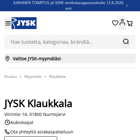
ILMAINEN TOIMITUS yli 500€ verkkokauppaostoksille 12.8.2026

asti
Parempiin uniin - Säästä jopa 60%





Sijauspatjoja - Säästä jopa 60%

Jenkkisänkyjä - Säästä jopa 60%



Valitse JYSK-myymäläsi

Etusivu
Myymälät
Klaukkala


JYSK Klaukkala
Viirintie 14, 01800 Nurmijärvi

Aukioloajat

Ota yhteyttä asiakaspalveluun