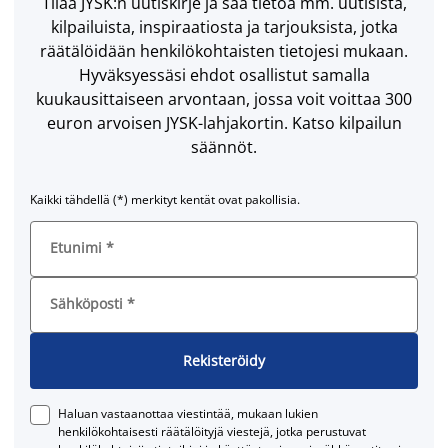
Tilaa JYSK:n uutiskirje ja saa tietoa mm. uutisista,
kilpailuista, inspiraatiosta ja tarjouksista, jotka
räätälöidään henkilökohtaisten tietojesi mukaan.
Hyväksyessäsi ehdot osallistut samalla
kuukausittaiseen arvontaan, jossa voit voittaa 300
euron arvoisen JYSK-lahjakortin. Katso kilpailun
säännöt.
Kaikki tähdellä (*) merkityt kentät ovat pakollisia.
Etunimi
*
Sähköposti
*
Rekisteröidy
Haluan vastaanottaa viestintää, mukaan lukien
henkilökohtaisesti räätälöityjä viestejä, jotka perustuvat