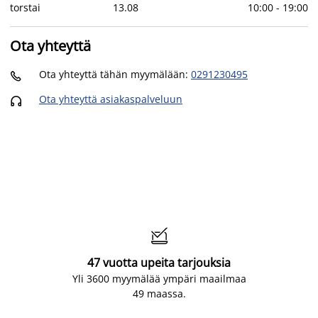
torstai
13
.
08
10:00
-
19:00
Ota yhteyttä
Ota yhteyttä tähän myymälään
:
0291230495

Ota yhteyttä asiakaspalveluun


47 vuotta upeita tarjouksia
Yli 3600 myymälää ympäri maailmaa
49 maassa.