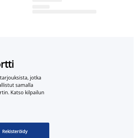
rtti
 tarjouksista, jotka
llistut samalla
tin. Katso kilpailun
Rekisteröidy