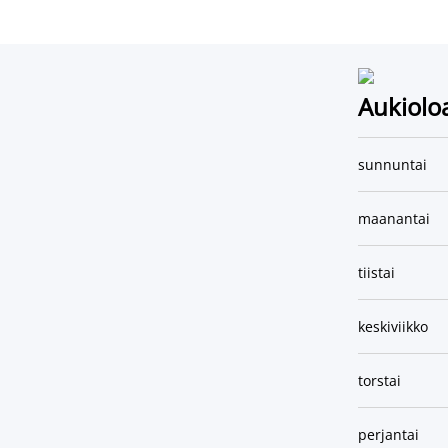
Aukiolo
sunnuntai
maanantai
tiistai
keskiviikko
torstai
perjantai