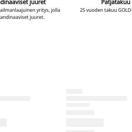
dinaaviset juuret
Patjatakuu
lmanlaajuinen yritys, jolla
25 vuoden takuu GOLD-p
andinaaviset juuret.