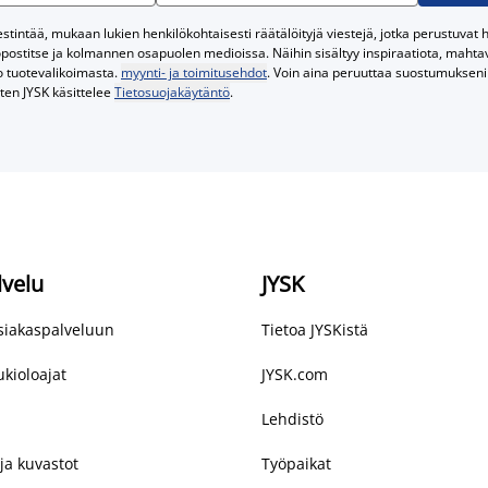
tintää, mukaan lukien henkilökohtaisesti räätälöityjä viestejä, jotka perustuvat he
postitse ja kolmannen osapuolen medioissa. Näihin sisältyy inspiraatiota, mahtavi
o tuotevalikoimasta.
myynti- ja toimitusehdot
. Voin aina peruuttaa suostumukseni 
iten JYSK käsittelee
Tietosuojakäytäntö
.
lvelu
JYSK
asiakaspalveluun
Tietoa JYSKistä
kioloajat
JYSK.com
Lehdistö
ja kuvastot
Työpaikat