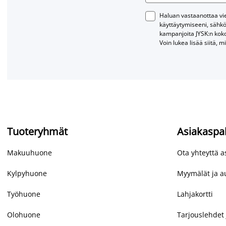
Haluan vastaanottaa vies
käyttäytymiseeni, sähkö
kampanjoita JYSK:n kok
Voin lukea lisää siitä, m
Tuoteryhmät
Asiakaspa
Makuuhuone
Ota yhteyttä 
Kylpyhuone
Myymälät ja au
Työhuone
Lahjakortti
Olohuone
Tarjouslehdet 