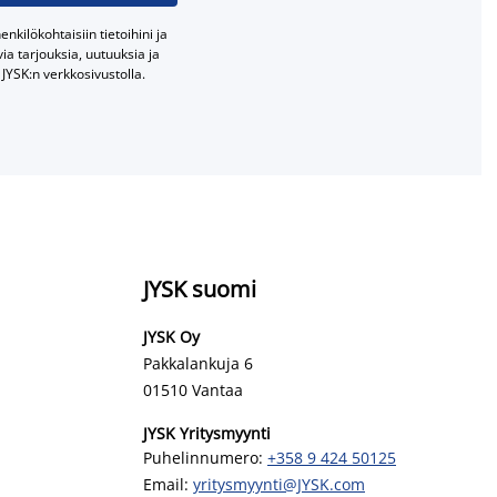
nkilökohtaisiin tietoihini ja
a tarjouksia, uutuuksia ja
JYSK:n verkkosivustolla.
JYSK suomi
JYSK Oy
Pakkalankuja 6
01510 Vantaa
JYSK Yritysmyynti
Puhelinnumero:
+358 9 424 50125
Email:
yritysmyynti@JYSK.com