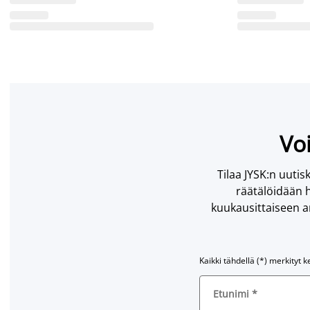
Voi
Tilaa JYSK:n uutisk
räätälöidään h
kuukausittaiseen ar
Kaikki tähdellä (*) merkityt k
Etunimi
*