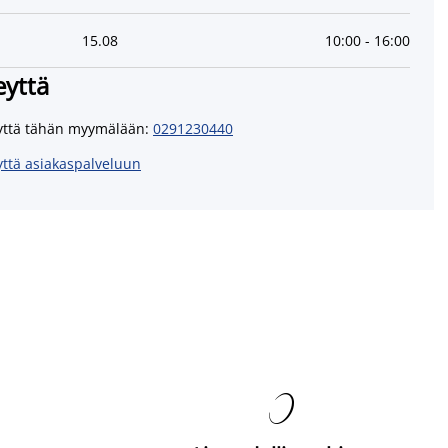
15
.
08
10:00
-
16:00
eyttä
yttä tähän myymälään
:
0291230440
yttä asiakaspalveluun
