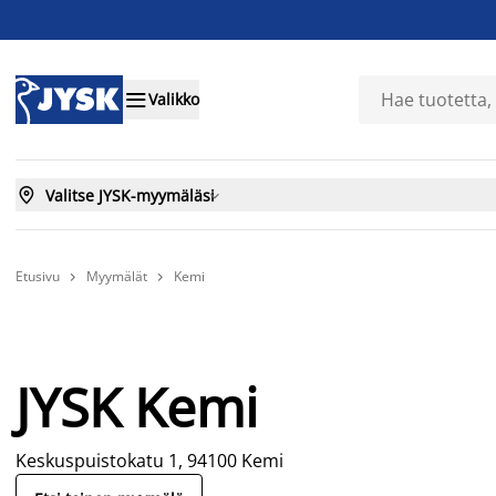

Valikko

Valitse JYSK-myymäläsi

Etusivu
Myymälät
Kemi


JYSK Kemi
Keskuspuistokatu 1, 94100 Kemi