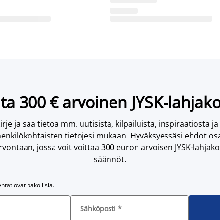
ta 300 € arvoinen JYSK-lahjako
irje ja saa tietoa mm. uutisista, kilpailuista, inspiraatiosta ja
enkilökohtaisten tietojesi mukaan. Hyväksyessäsi ehdot osa
vontaan, jossa voit voittaa 300 euron arvoisen JYSK-lahjakor
säännöt.
entät ovat pakollisia.
Sähköposti
*