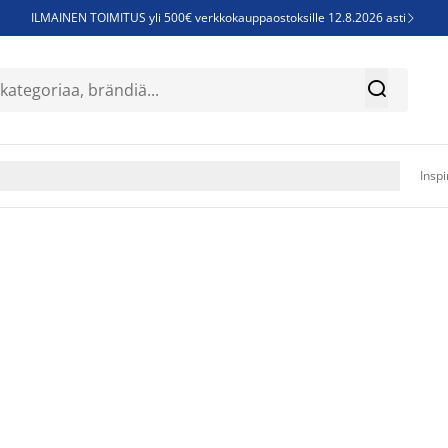
ILMAINEN TOIMITUS yli 500€ verkkokauppaostoksille 12.8.2026 asti

Parempiin uniin - Säästä jopa 60%


Sijauspatjoja - Säästä jopa 60%

Jenkkisänkyjä - Säästä jopa 60%

Inspi