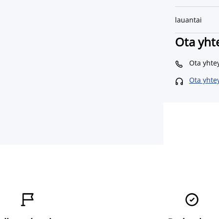
lauantai
Ota yht
Ota yhte

Ota yhte


