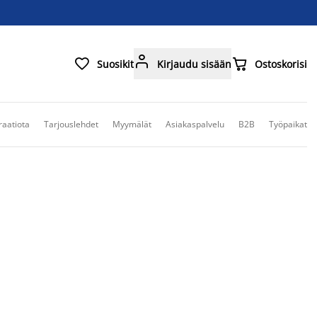



Suosikit
Kirjaudu sisään
Ostoskorisi
raatiota
Tarjouslehdet
Myymälät
Asiakaspalvelu
B2B
Työpaikat