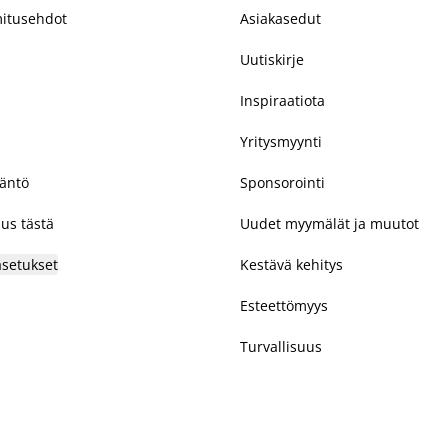
mitusehdot
Asiakasedut
Uutiskirje
Inspiraatiota
Yritysmyynti
täntö
Sponsorointi
us tästä
Uudet myymälät ja muutot
asetukset
Kestävä kehitys
Esteettömyys
Turvallisuus