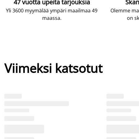
47 vuotta upeita tarjouksia
Skan
Yli 3600 myymälää ympäri maailmaa 49
Olemme maai
maassa.
on sk
Viimeksi katsotut