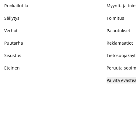
Ruokailutila
Myynti- ja toi
Säilytys
Toimitus
Verhot
Palautukset
Puutarha
Reklamaatiot
Sisustus
Tietosuojakäy
Eteinen
Peruuta sopim
Päivitä eväste