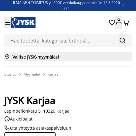
ILMAINEN TOIMITUS yli 500€ verkkokauppaostoksille 12.8.2026

asti
Parempiin uniin - Säästä jopa 60%





Sijauspatjoja - Säästä jopa 60%

Jenkkisänkyjä - Säästä jopa 60%



Valitse JYSK-myymäläsi

Etusivu
Myymälät
Karjaa


JYSK Karjaa
Lepinpellonkatu 5, 10320 Karjaa

Aukioloajat

Ota yhteyttä asiakaspalveluun