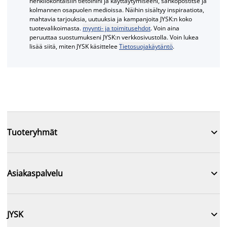
henkilökohtaisiin tietoihini ja käyttäytymiseeni, sähköpostitse ja
kolmannen osapuolen medioissa. Näihin sisältyy inspiraatiota,
mahtavia tarjouksia, uutuuksia ja kampanjoita JYSK:n koko
tuotevalikoimasta.
myynti- ja toimitusehdot
. Voin aina
peruuttaa suostumukseni JYSK:n verkkosivustolla. Voin lukea
lisää siitä, miten JYSK käsittelee
Tietosuojakäytäntö
.

Tuoteryhmät

Asiakaspalvelu

JYSK