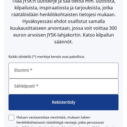
Tilaa JYSK:n uutiskirje ja saa tietoa mm. uutisista,
kilpailuista, inspiraatiosta ja tarjouksista, jotka
räätälöidään henkilökohtaisten tietojesi mukaan.
Hyväksyessäsi ehdot osallistut samalla
kuukausittaiseen arvontaan, jossa voit voittaa 300
euron arvoisen JYSK-lahjakortin. Katso kilpailun
säännöt.
Kaikki tähdellä (*) merkityt kentät ovat pakollisia.
Etunimi
*
Sähköposti
*
Rekisteröidy
Haluan vastaanottaa viestintää, mukaan lukien
henkilökohtaisesti räätälöityjä viestejä, jotka perustuvat