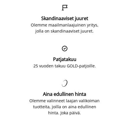

Skandinaaviset juuret
Olemme maailmanlaajuinen yritys,
jolla on skandinaaviset juuret.

Patjatakuu
25 vuoden takuu GOLD-patjoille.

Aina edullinen hinta
Olemme valinneet laajan valikoiman
tuotteita, joilla on aina edullinen
hinta. Joka päivä.