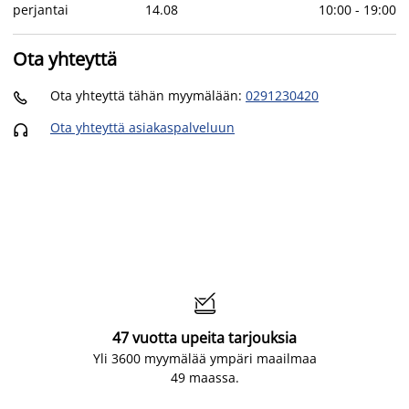
perjantai
14
.
08
10:00
-
19:00
Ota yhteyttä
Ota yhteyttä tähän myymälään
:
0291230420

Ota yhteyttä asiakaspalveluun


47 vuotta upeita tarjouksia
Yli 3600 myymälää ympäri maailmaa
49 maassa.