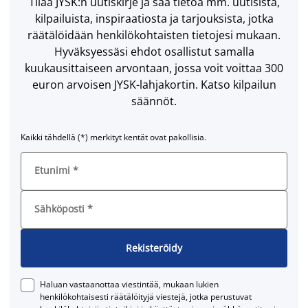
Tilaa JYSK:n uutiskirje ja saa tietoa mm. uutisista,
kilpailuista, inspiraatiosta ja tarjouksista, jotka
räätälöidään henkilökohtaisten tietojesi mukaan.
Hyväksyessäsi ehdot osallistut samalla
kuukausittaiseen arvontaan, jossa voit voittaa 300
euron arvoisen JYSK-lahjakortin. Katso kilpailun
säännöt.
Kaikki tähdellä (*) merkityt kentät ovat pakollisia.
Etunimi
*
Sähköposti
*
Rekisteröidy
Haluan vastaanottaa viestintää, mukaan lukien
henkilökohtaisesti räätälöityjä viestejä, jotka perustuvat