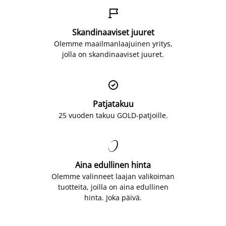

Skandinaaviset juuret
Olemme maailmanlaajuinen yritys,
jolla on skandinaaviset juuret.

Patjatakuu
25 vuoden takuu GOLD-patjoille.

Aina edullinen hinta
Olemme valinneet laajan valikoiman
tuotteita, joilla on aina edullinen
hinta. Joka päivä.