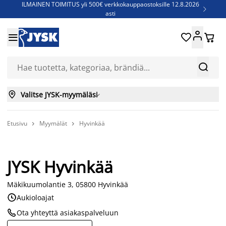
ILMAINEN TOIMITUS yli 500€ verkkokauppaostoksille 12.8.2026

asti
Parempiin uniin - Säästä jopa 60%





Sijauspatjoja - Säästä jopa 60%

Jenkkisänkyjä - Säästä jopa 60%



Valitse JYSK-myymäläsi

Etusivu
Myymälät
Hyvinkää


JYSK Hyvinkää
Mäkikuumolantie 3, 05800 Hyvinkää

Aukioloajat

Ota yhteyttä asiakaspalveluun