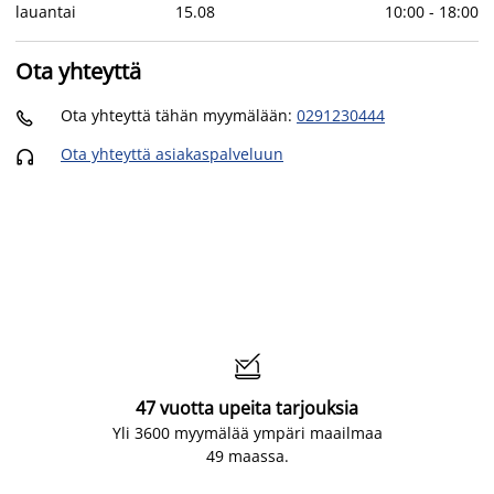
lauantai
15
.
08
10:00
-
18:00
Ota yhteyttä
Ota yhteyttä tähän myymälään
:
0291230444

Ota yhteyttä asiakaspalveluun


47 vuotta upeita tarjouksia
Yli 3600 myymälää ympäri maailmaa
49 maassa.