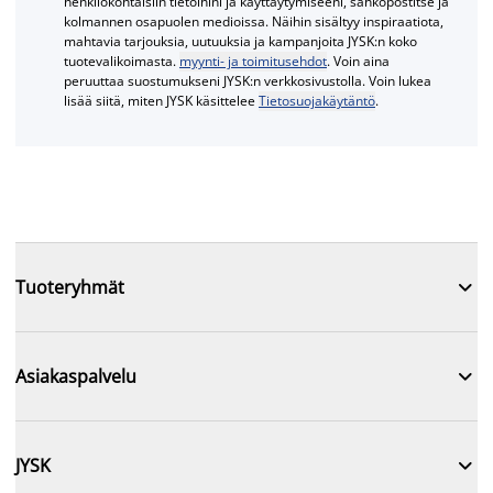
henkilökohtaisiin tietoihini ja käyttäytymiseeni, sähköpostitse ja
kolmannen osapuolen medioissa. Näihin sisältyy inspiraatiota,
mahtavia tarjouksia, uutuuksia ja kampanjoita JYSK:n koko
tuotevalikoimasta.
myynti- ja toimitusehdot
. Voin aina
peruuttaa suostumukseni JYSK:n verkkosivustolla. Voin lukea
lisää siitä, miten JYSK käsittelee
Tietosuojakäytäntö
.

Tuoteryhmät

Asiakaspalvelu

JYSK