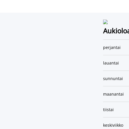
Aukiolo
perjantai
lauantai
sunnuntai
maanantai
tiistai
keskiviikko