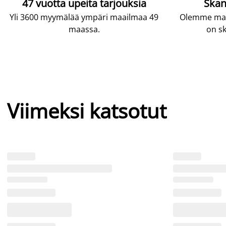
47 vuotta upeita tarjouksia
Skan
Yli 3600 myymälää ympäri maailmaa 49
Olemme maai
maassa.
on sk
Viimeksi katsotut