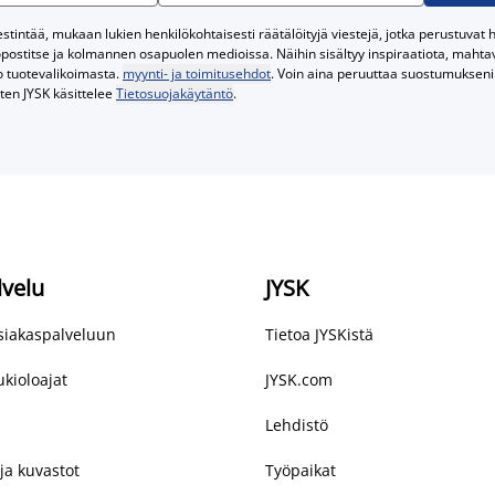
tintää, mukaan lukien henkilökohtaisesti räätälöityjä viestejä, jotka perustuvat he
postitse ja kolmannen osapuolen medioissa. Näihin sisältyy inspiraatiota, mahtavi
o tuotevalikoimasta.
myynti- ja toimitusehdot
. Voin aina peruuttaa suostumukseni 
iten JYSK käsittelee
Tietosuojakäytäntö
.
lvelu
JYSK
asiakaspalveluun
Tietoa JYSKistä
kioloajat
JYSK.com
Lehdistö
ja kuvastot
Työpaikat