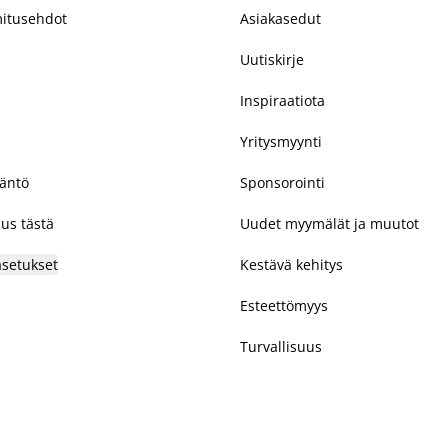
mitusehdot
Asiakasedut
Uutiskirje
Inspiraatiota
Yritysmyynti
täntö
Sponsorointi
us tästä
Uudet myymälät ja muutot
asetukset
Kestävä kehitys
Esteettömyys
Turvallisuus