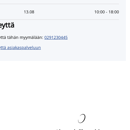
13
.
08
10:00
-
18:00
eyttä
yttä tähän myymälään
:
0291230445
yttä asiakaspalveluun
