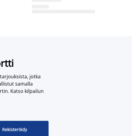
rtti
 tarjouksista, jotka
llistut samalla
tin. Katso kilpailun
Rekisteröidy