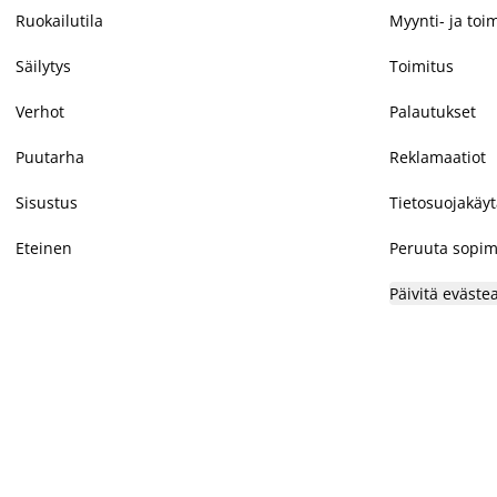
Ruokailutila
Myynti- ja toi
Säilytys
Toimitus
Verhot
Palautukset
Puutarha
Reklamaatiot
Sisustus
Tietosuojakäy
Eteinen
Peruuta sopim
Päivitä eväste