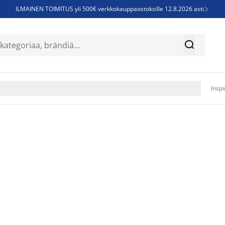
ILMAINEN TOIMITUS yli 500€ verkkokauppaostoksille 12.8.2026 asti

Parempiin uniin - Säästä jopa 60%


Sijauspatjoja - Säästä jopa 60%

Jenkkisänkyjä - Säästä jopa 60%

Inspi