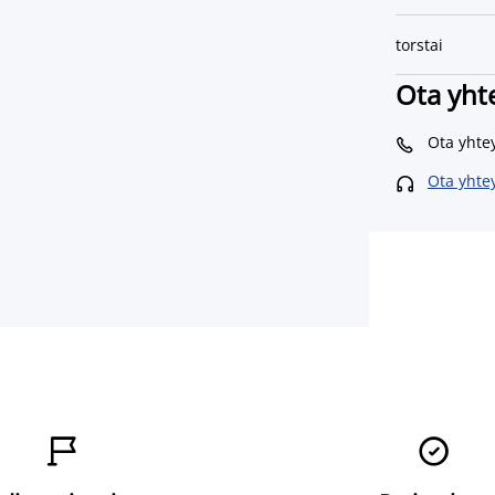
torstai
Ota yht
Ota yhte

Ota yhte


