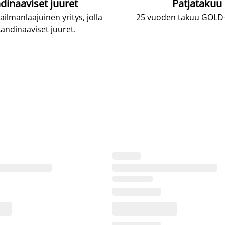
dinaaviset juuret
Patjatakuu
lmanlaajuinen yritys, jolla
25 vuoden takuu GOLD-p
andinaaviset juuret.