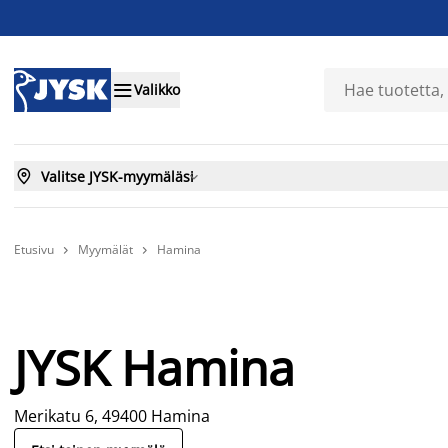

Valikko

Valitse JYSK-myymäläsi

Etusivu
Myymälät
Hamina


JYSK Hamina
Merikatu 6, 49400 Hamina