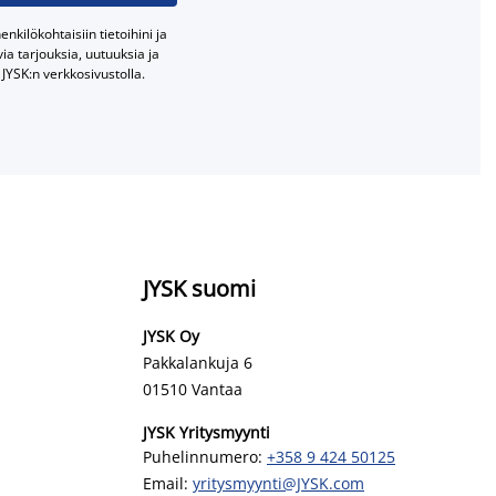
nkilökohtaisiin tietoihini ja
a tarjouksia, uutuuksia ja
JYSK:n verkkosivustolla.
JYSK suomi
JYSK Oy
Pakkalankuja 6
01510 Vantaa
JYSK Yritysmyynti
Puhelinnumero:
+358 9 424 50125
Email:
yritysmyynti@JYSK.com