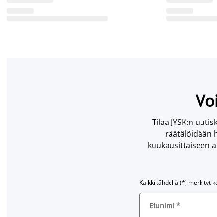
Voi
Tilaa JYSK:n uutisk
räätälöidään h
kuukausittaiseen ar
Kaikki tähdellä (*) merkityt k
Etunimi
*