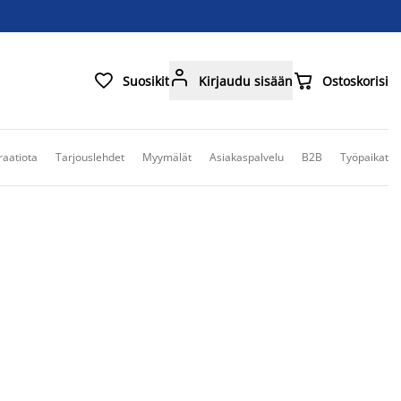



Suosikit
Kirjaudu sisään
Ostoskorisi
raatiota
Tarjouslehdet
Myymälät
Asiakaspalvelu
B2B
Työpaikat