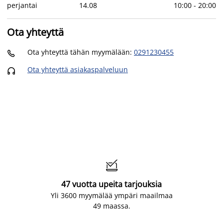
perjantai
14
.
08
10:00
-
20:00
Ota yhteyttä
Ota yhteyttä tähän myymälään
:
0291230455

Ota yhteyttä asiakaspalveluun


47 vuotta upeita tarjouksia
Yli 3600 myymälää ympäri maailmaa
49 maassa.