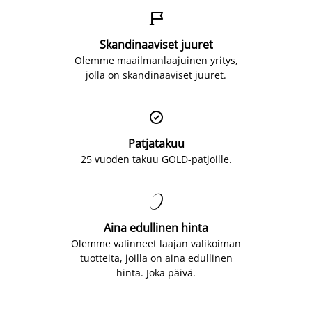

Skandinaaviset juuret
Olemme maailmanlaajuinen yritys,
jolla on skandinaaviset juuret.

Patjatakuu
25 vuoden takuu GOLD-patjoille.

Aina edullinen hinta
Olemme valinneet laajan valikoiman
tuotteita, joilla on aina edullinen
hinta. Joka päivä.