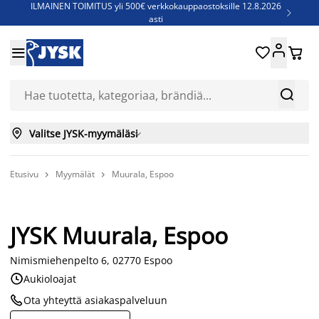
ILMAINEN TOIMITUS yli 500€ verkkokauppaostoksille 12.8.2026

asti
Parempiin uniin - Säästä jopa 60%





Sijauspatjoja - Säästä jopa 60%

Jenkkisänkyjä - Säästä jopa 60%



Valitse JYSK-myymäläsi

Etusivu
Myymälät
Muurala, Espoo


JYSK Muurala, Espoo
Nimismiehenpelto 6, 02770 Espoo

Aukioloajat

Ota yhteyttä asiakaspalveluun