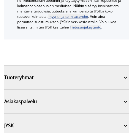
henkilökohtaisiin tietoihini ja käyttäytymiseeni, sähköpostitse ja
kolmannen osapuolen medioissa. Näihin sisältyy inspiraatiota,
mahtavia tarjouksia, uutuuksia ja kampanjoita JYSK:n koko
tuotevalikoimasta.
myynti- ja toimitusehdot
. Voin aina
peruuttaa suostumukseni JYSK:n verkkosivustolla. Voin lukea
lisää siitä, miten JYSK käsittelee
Tietosuojakäytäntö
.

Tuoteryhmät

Asiakaspalvelu

JYSK