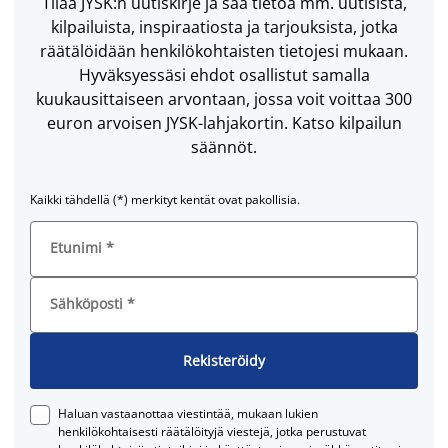
Tilaa JYSK:n uutiskirje ja saa tietoa mm. uutisista,
kilpailuista, inspiraatiosta ja tarjouksista, jotka
räätälöidään henkilökohtaisten tietojesi mukaan.
Hyväksyessäsi ehdot osallistut samalla
kuukausittaiseen arvontaan, jossa voit voittaa 300
euron arvoisen JYSK-lahjakortin. Katso kilpailun
säännöt.
Kaikki tähdellä (*) merkityt kentät ovat pakollisia.
Etunimi
*
Sähköposti
*
Rekisteröidy
Haluan vastaanottaa viestintää, mukaan lukien
henkilökohtaisesti räätälöityjä viestejä, jotka perustuvat