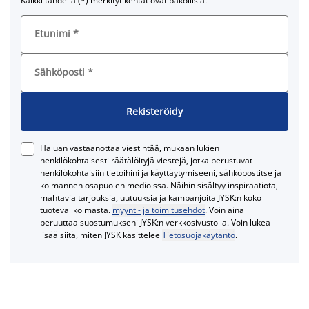
Kaikki tähdellä (*) merkityt kentät ovat pakollisia.
Etunimi
*
Sähköposti
*
Rekisteröidy
Haluan vastaanottaa viestintää, mukaan lukien
henkilökohtaisesti räätälöityjä viestejä, jotka perustuvat
henkilökohtaisiin tietoihini ja käyttäytymiseeni, sähköpostitse ja
kolmannen osapuolen medioissa. Näihin sisältyy inspiraatiota,
mahtavia tarjouksia, uutuuksia ja kampanjoita JYSK:n koko
tuotevalikoimasta.
myynti- ja toimitusehdot
. Voin aina
peruuttaa suostumukseni JYSK:n verkkosivustolla. Voin lukea
lisää siitä, miten JYSK käsittelee
Tietosuojakäytäntö
.