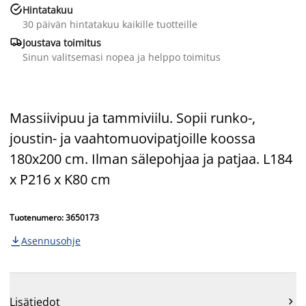

Hintatakuu
30 päivän hintatakuu kaikille tuotteille

Joustava toimitus
Sinun valitsemasi nopea ja helppo toimitus
Massiivipuu ja tammiviilu. Sopii runko-,
joustin- ja vaahtomuovipatjoille koossa
180x200 cm. Ilman sälepohjaa ja patjaa. L184
x P216 x K80 cm
Tuotenumero: 3650173
Asennusohje

Lisätiedot
