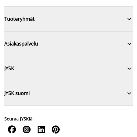

Tuoteryhmät

Asiakaspalvelu

JYSK

JYSK suomi
Seuraa JYSKiä



