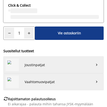
Click & Collect
Vie ostoskoriin
Suositellut tuotteet
Joustinpatjat

Vaahtomuovipatjat


Rajoittamaton palautusoikeus
Ei aikarajaa - palauta mihin tahansa JYSK-myymälään