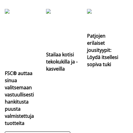
Si
uu
va
Patjojen
erilaiset
jousityypit:
Stailaa kotisi
Löydä itsellesi
tekokukilla ja -
sopiva tuki
kasveilla
FSC® auttaa
sinua
valitsemaan
vastuullisesti
hankitusta
puusta
valmistettuja
tuotteita