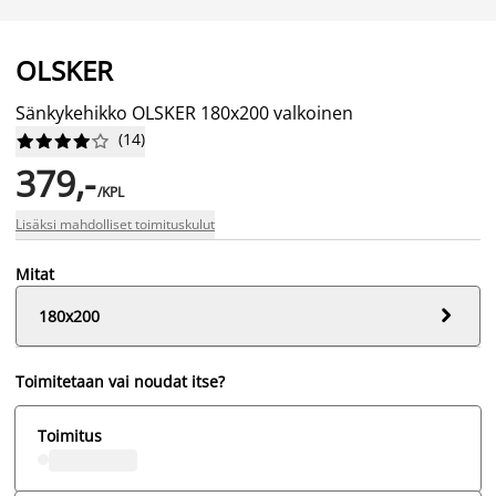
OLSKER
Sänkykehikko OLSKER 180x200 valkoinen
(
14
)










379,-
/KPL
Lisäksi mahdolliset toimituskulut
Mitat

180x200
Toimitetaan vai noudat itse?
Toimitus