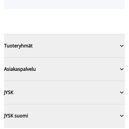

Tuoteryhmät

Asiakaspalvelu

JYSK

JYSK suomi