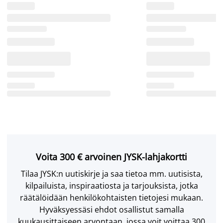
Voita 300 € arvoinen JYSK-lahjakortti
Tilaa JYSK:n uutiskirje ja saa tietoa mm. uutisista,
kilpailuista, inspiraatiosta ja tarjouksista, jotka
räätälöidään henkilökohtaisten tietojesi mukaan.
Hyväksyessäsi ehdot osallistut samalla
kuukausittaiseen arvontaan, jossa voit voittaa 300