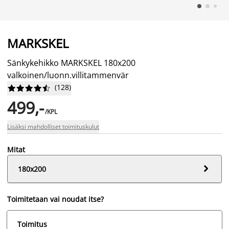
MARKSKEL
Sänkykehikko MARKSKEL 180x200
valkoinen/luonn.villitammenvär
(
128
)










499,-
/KPL
Lisäksi mahdolliset toimituskulut
Mitat

180x200
Toimitetaan vai noudat itse?
Toimitus