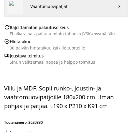
Vaahtomuovipatjat


Rajoittamaton palautusoikeus
Ei aikarajaa - palauta mihin tahansa JYSK-myymälään

Hintatakuu
30 päivän hintatakuu kaikille tuotteille

Joustava toimitus
Sinun valitsemasi nopea ja helppo toimitus
Viilu ja MDF. Sopii runko-, joustin- ja
vaahtomuovipatjoille 180x200 cm. Ilman
pohjaa ja patjaa. L190 x P210 x K91 cm
Tuotenumero: 3620330