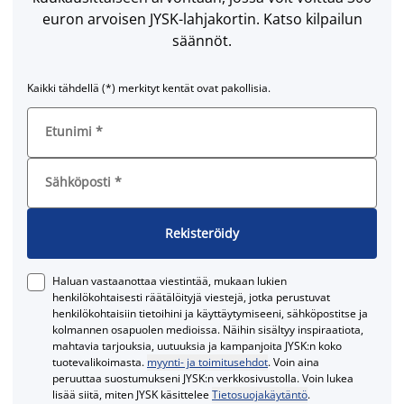
euron arvoisen JYSK-lahjakortin. Katso kilpailun
säännöt.
Kaikki tähdellä (*) merkityt kentät ovat pakollisia.
Etunimi
*
Sähköposti
*
Rekisteröidy
Haluan vastaanottaa viestintää, mukaan lukien
henkilökohtaisesti räätälöityjä viestejä, jotka perustuvat
henkilökohtaisiin tietoihini ja käyttäytymiseeni, sähköpostitse ja
kolmannen osapuolen medioissa. Näihin sisältyy inspiraatiota,
mahtavia tarjouksia, uutuuksia ja kampanjoita JYSK:n koko
tuotevalikoimasta.
myynti- ja toimitusehdot
. Voin aina
peruuttaa suostumukseni JYSK:n verkkosivustolla. Voin lukea
lisää siitä, miten JYSK käsittelee
Tietosuojakäytäntö
.