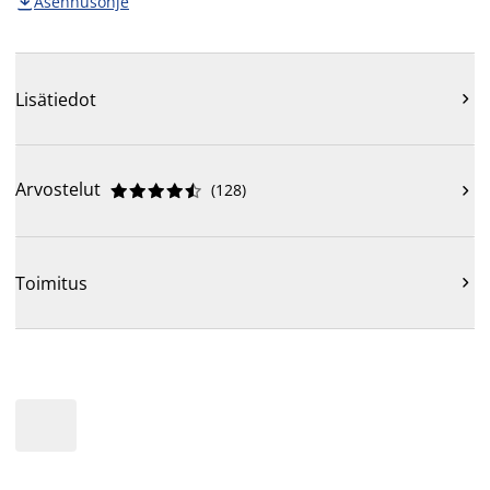
Asennusohje

Lisätiedot

Arvostelut
(
128
)











Toimitus
