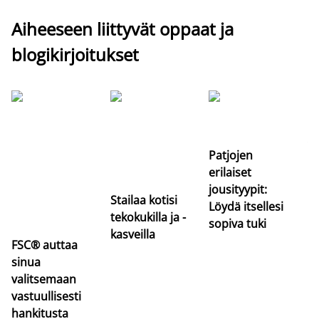
Aiheeseen liittyvät oppaat ja
blogikirjoitukset
Si
uu
va
Patjojen
erilaiset
jousityypit:
Stailaa kotisi
Löydä itsellesi
tekokukilla ja -
sopiva tuki
kasveilla
FSC® auttaa
sinua
valitsemaan
vastuullisesti
hankitusta