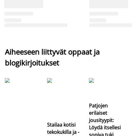
Aiheeseen liittyvät oppaat ja
blogikirjoitukset
Si
uu
va
Patjojen
erilaiset
jousityypit:
Stailaa kotisi
Löydä itsellesi
tekokukilla ja -
sopiva tuki