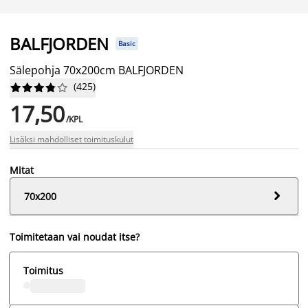
BALFJORDEN
Basic
Sälepohja 70x200cm BALFJORDEN
(
425
)










17,50
/KPL
Lisäksi mahdolliset toimituskulut
Mitat

70x200
Toimitetaan vai noudat itse?
Toimitus