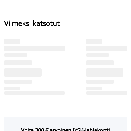
Viimeksi katsotut
Voita 300 € arvoinen JYSK-lahjakortti