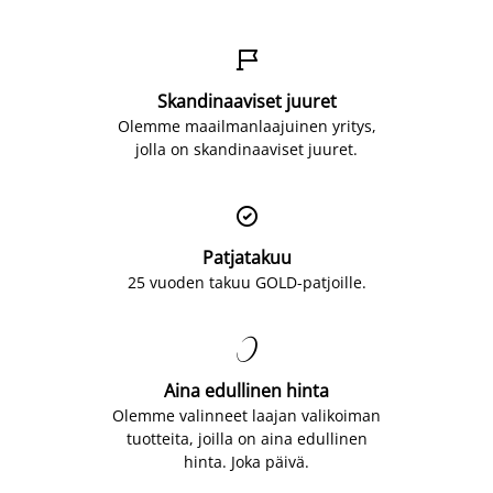

Skandinaaviset juuret
Olemme maailmanlaajuinen yritys,
jolla on skandinaaviset juuret.

Patjatakuu
25 vuoden takuu GOLD-patjoille.

Aina edullinen hinta
Olemme valinneet laajan valikoiman
tuotteita, joilla on aina edullinen
hinta. Joka päivä.