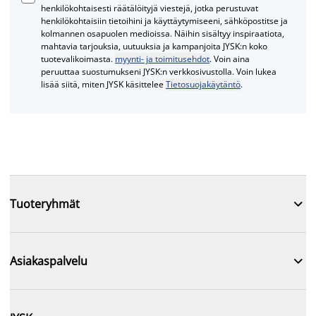
henkilökohtaisesti räätälöityjä viestejä, jotka perustuvat
henkilökohtaisiin tietoihini ja käyttäytymiseeni, sähköpostitse ja
kolmannen osapuolen medioissa. Näihin sisältyy inspiraatiota,
mahtavia tarjouksia, uutuuksia ja kampanjoita JYSK:n koko
tuotevalikoimasta.
myynti- ja toimitusehdot
. Voin aina
peruuttaa suostumukseni JYSK:n verkkosivustolla. Voin lukea
lisää siitä, miten JYSK käsittelee
Tietosuojakäytäntö
.

Tuoteryhmät

Asiakaspalvelu