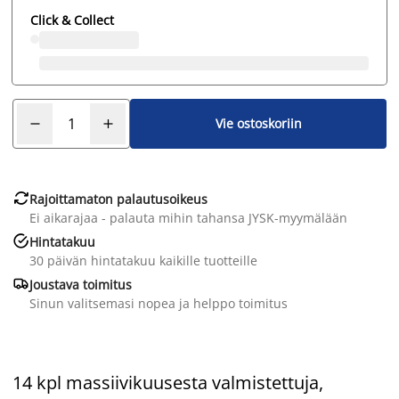
Click & Collect
Vie ostoskoriin

Rajoittamaton palautusoikeus
Ei aikarajaa - palauta mihin tahansa JYSK-myymälään

Hintatakuu
30 päivän hintatakuu kaikille tuotteille

Joustava toimitus
Sinun valitsemasi nopea ja helppo toimitus
14 kpl massiivikuusesta valmistettuja,