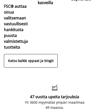
kasveilla
FSC® auttaa
sinua
valitsemaan
vastuullisesti
hankitusta
puusta
valmistettuja
tuotteita
Katso kaikki oppaat ja blogit

47 vuotta upeita tarjouksia
Yli 3600 myymälää ympäri maailmaa
49 maassa.