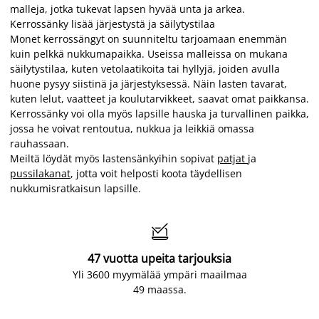
malleja, jotka tukevat lapsen hyvää unta ja arkea.
Kerrossänky lisää järjestystä ja säilytystilaa
Monet kerrossängyt on suunniteltu tarjoamaan enemmän
kuin pelkkä nukkumapaikka. Useissa malleissa on mukana
säilytystilaa, kuten vetolaatikoita tai hyllyjä, joiden avulla
huone pysyy siistinä ja järjestyksessä. Näin lasten tavarat,
kuten lelut, vaatteet ja koulutarvikkeet, saavat omat paikkansa.
Kerrossänky voi olla myös lapsille hauska ja turvallinen paikka,
jossa he voivat rentoutua, nukkua ja leikkiä omassa
rauhassaan.
Meiltä löydät myös lastensänkyihin sopivat
patjat
ja
pussilakanat
, jotta voit helposti koota täydellisen
nukkumisratkaisun lapsille.

47 vuotta upeita tarjouksia
Yli 3600 myymälää ympäri maailmaa
49 maassa.