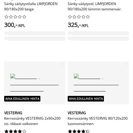
Sänky säilytystilalla LIMFJORDEN
Sänky säilytystil. LIMFJORDEN
90/180x200 beige
90/180x200 lämmin tammenvär.




















300,-
325,-
/KPL
/KPL
AINA EDULLINEN HINTA
AINA EDULLINEN HINTA
VESTERVIG
VESTERVIG
Kerrossänky VESTERVIG 2x90x200
Kerrossänky VESTERVIG 80/120x200
sis. tikkaat valkoinen
luonnonvärinen



















