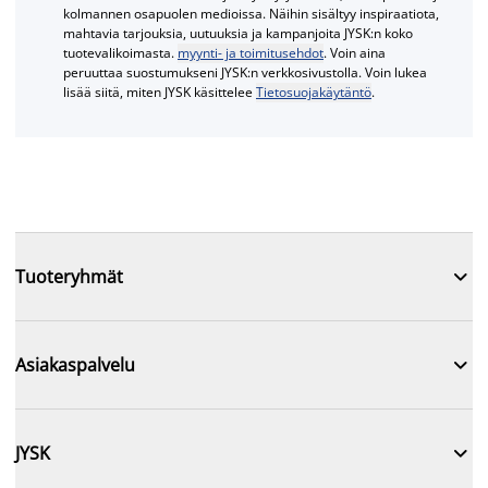
kolmannen osapuolen medioissa. Näihin sisältyy inspiraatiota,
mahtavia tarjouksia, uutuuksia ja kampanjoita JYSK:n koko
tuotevalikoimasta.
myynti- ja toimitusehdot
. Voin aina
peruuttaa suostumukseni JYSK:n verkkosivustolla. Voin lukea
lisää siitä, miten JYSK käsittelee
Tietosuojakäytäntö
.

Tuoteryhmät

Asiakaspalvelu

JYSK