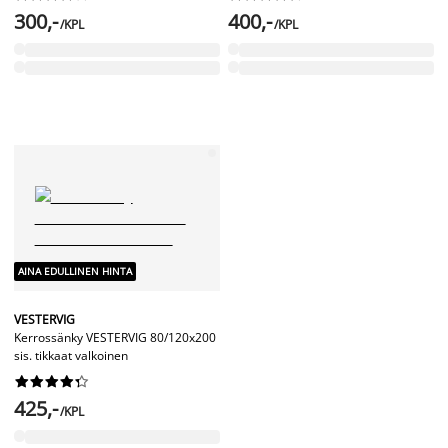
300,-
400,-
/KPL
/KPL
AINA EDULLINEN HINTA
VESTERVIG
Kerrossänky VESTERVIG 80/120x200
sis. tikkaat valkoinen










425,-
/KPL