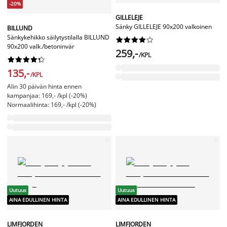
-20%
GILLELEJE
Sänky GILLELEJE 90x200 valkoinen
BILLUND
Sänkykehikko säilytystilalla BILLUND










90x200 valk./betoninvär
259,-
/KPL










135,-
/KPL
Alin 30 päivän hinta ennen
kampanjaa: 169,- /kpl (-20%)
Normaalihinta: 169,- /kpl (-20%)
Uutuus
Uutuus
AINA EDULLINEN HINTA
AINA EDULLINEN HINTA
LIMFJORDEN
LIMFJORDEN