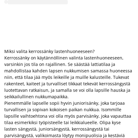
Miksi valita kerrossänky lastenhuoneeseen?
Kerrossänky on käytännöllinen valinta lastenhuoneeseen,
varsinkin jos tila on rajallinen. Se säästää lattiatilaa ja
mahdollistaa kahden lapsen nukkumisen samassa huoneessa
niin, että tilaa jää myös leikeille ja muille kalusteille. Tukevat
rakenteet, kaiteet ja turvalliset tikkaat tekevät kerrossängystä
luotettavan ratkaisun, ja samalla se voi olla lapsille hauska ja
seikkailullinen nukkumapaikka.
Pienemmälle lapselle sopii hyvin juniorisänky, joka tarjoaa
turvallisen ja sopivan kokoisen paikan nukkua. Isommille
lapsille vaihtoehtona voi olla myös parvisänky, joka vapauttaa
tilaa esimerkiksi työpisteelle tai leikkialueelle. Olipa kyse
lasten sängystä, juniorsängystä, kerrossängystä tai
parvisängystä, valikoimasta löytyy monipuolisia ja kestäviä