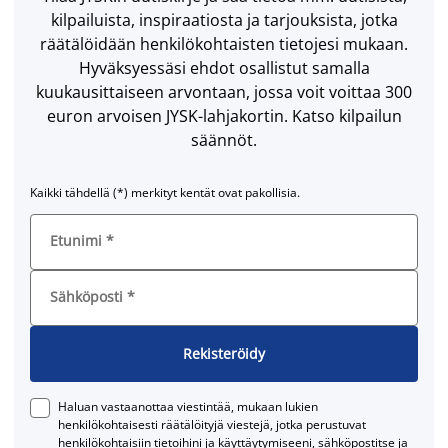
kilpailuista, inspiraatiosta ja tarjouksista, jotka
räätälöidään henkilökohtaisten tietojesi mukaan.
Hyväksyessäsi ehdot osallistut samalla
kuukausittaiseen arvontaan, jossa voit voittaa 300
euron arvoisen JYSK-lahjakortin. Katso kilpailun
säännöt.
Kaikki tähdellä (*) merkityt kentät ovat pakollisia.
Etunimi
*
Sähköposti
*
Rekisteröidy
Haluan vastaanottaa viestintää, mukaan lukien
henkilökohtaisesti räätälöityjä viestejä, jotka perustuvat
henkilökohtaisiin tietoihini ja käyttäytymiseeni, sähköpostitse ja