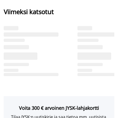
Viimeksi katsotut
Voita 300 € arvoinen JYSK-lahjakortti
Tilaa JYSK:n uutiskirje ja saa tietoa mm. uutisista,