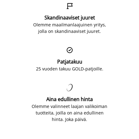

Skandinaaviset juuret
Olemme maailmanlaajuinen yritys,
jolla on skandinaaviset juuret.

Patjatakuu
25 vuoden takuu GOLD-patjoille.

Aina edullinen hinta
Olemme valinneet laajan valikoiman
tuotteita, joilla on aina edullinen
hinta. Joka päivä.