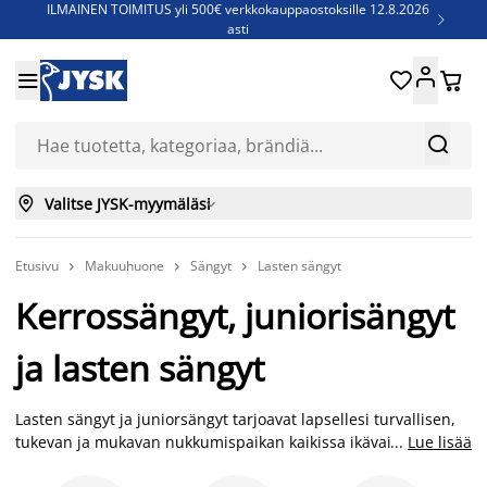
ILMAINEN TOIMITUS yli 500€ verkkokauppaostoksille 12.8.2026

asti
Parempiin uniin - Säästä jopa 60%





Sijauspatjoja - Säästä jopa 60%

Jenkkisänkyjä - Säästä jopa 60%



Valitse JYSK-myymäläsi

Etusivu
Makuuhuone
Sängyt
Lasten sängyt



Kerrossängyt, juniorisängyt
ja lasten sängyt
Lasten sängyt ja juniorsängyt tarjoavat lapsellesi turvallisen,
tukevan ja mukavan nukkumispaikan kaikissa ikävaiheissa.
...
Lue lisää
Laajasta valikoimasta löydät lasten sängyt, juniorsängyt,