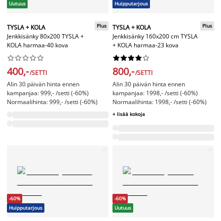
Uutuus
Huipputarjous
Plus
Plus
TYSLA + KOLA
TYSLA + KOLA
Jenkkisänky 80x200 TYSLA +
Jenkkisänky 160x200 cm TYSLA
KOLA harmaa-40 kova
+ KOLA harmaa-23 kova




















400,-
800,-
/SETTI
/SETTI
Alin 30 päivän hinta ennen
Alin 30 päivän hinta ennen
kampanjaa: 999,- /setti (-60%)
kampanjaa: 1998,- /setti (-60%)
Normaalihinta: 999,- /setti (-60%)
Normaalihinta: 1998,- /setti (-60%)
+ lisää kokoja
-60%
-60%
Huipputarjous
Uutuus