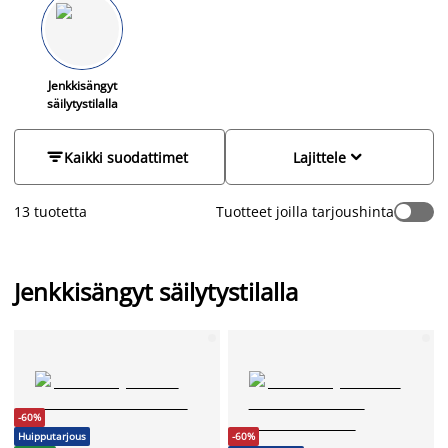
Valikoimastamme löydät erikokoisia vaihtoehtoja, kuten
90x200 cm, 120x200 cm, 140x200 cm, 160x200 cm ja 180x200
cm, jotka sopivat niin pieniin kuin suuriin makuuhuoneisiin.
Näissä sängyissä säilytystilat ovat huomaamattomasti sängyn
rungossa, ja ne tarjoavat tilaa esimerkiksi vuodevaatteille tai
Jenkkisängyt
säilytystilalla
muille kodin tarvikkeille. Valitse laadukkaat ja kestävät
materiaalit, jotka tekevät makuuhuoneestasi kauniin ja
toimivan.


Kaikki suodattimet
Lajittele
13 tuotetta
Tuotteet joilla tarjoushinta
Jenkkisängyt säilytystilalla
-60%
Huipputarjous
-60%