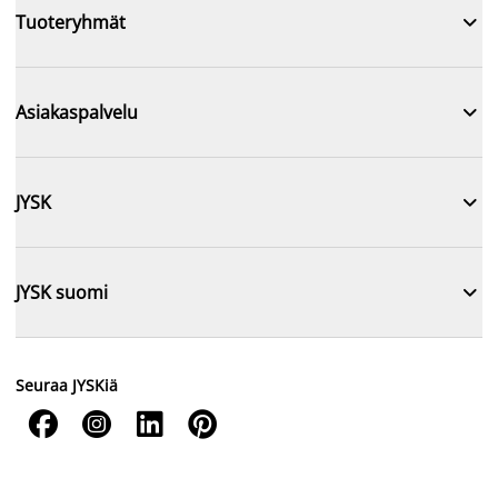

Tuoteryhmät

Asiakaspalvelu

JYSK

JYSK suomi
Seuraa JYSKiä



