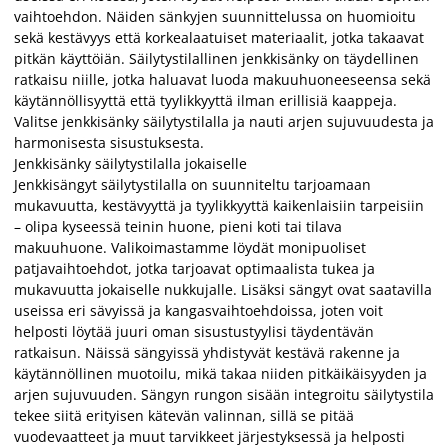
vaihtoehdon. Näiden sänkyjen suunnittelussa on huomioitu
sekä kestävyys että korkealaatuiset materiaalit, jotka takaavat
pitkän käyttöiän. Säilytystilallinen jenkkisänky on täydellinen
ratkaisu niille, jotka haluavat luoda makuuhuoneeseensa sekä
käytännöllisyyttä että tyylikkyyttä ilman erillisiä kaappeja.
Valitse jenkkisänky säilytystilalla ja nauti arjen sujuvuudesta ja
harmonisesta sisustuksesta.
Jenkkisänky säilytystilalla jokaiselle
Jenkkisängyt säilytystilalla on suunniteltu tarjoamaan
mukavuutta, kestävyyttä ja tyylikkyyttä kaikenlaisiin tarpeisiin
– olipa kyseessä teinin huone, pieni koti tai tilava
makuuhuone. Valikoimastamme löydät monipuoliset
patjavaihtoehdot, jotka tarjoavat optimaalista tukea ja
mukavuutta jokaiselle nukkujalle. Lisäksi sängyt ovat saatavilla
useissa eri sävyissä ja kangasvaihtoehdoissa, joten voit
helposti löytää juuri oman sisustustyylisi täydentävän
ratkaisun. Näissä sängyissä yhdistyvät kestävä rakenne ja
käytännöllinen muotoilu, mikä takaa niiden pitkäikäisyyden ja
arjen sujuvuuden. Sängyn rungon sisään integroitu säilytystila
tekee siitä erityisen kätevän valinnan, sillä se pitää
vuodevaatteet ja muut tarvikkeet järjestyksessä ja helposti