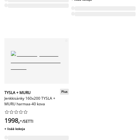
Plus
TYSLA + MURU
Jenkkisänky 160x200 TYSLA +
MURU harmaa-40 kova










1998,-
/SETTI
+ lisää kokoja