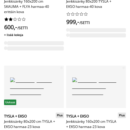
Jenkkisänky 160x200 cm
Jenkkisänky 80x200 TYSLA +
SKAUMA + FLYA harmaa-40
EKSO harmaa-40 kova
erittäin kova




















999,-
/SETTI
600,-
/SETTI
+ lisää kokoja
Uutuus
Plus
Plus
TYSLA + EKSO
TYSLA + EKSO
Jenkkisänky 80x200 cm TYSLA +
Jenkkisänky 160x200 cm TYSLA
EKSO harmaa-23 kova
+ EKSO harmaa-23 kova