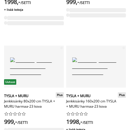
1998,-
999,-
/SETTI
/SETTI
+ lisää kokoja
Uutuus
Plus
Plus
TYSLA + MURU
TYSLA + MURU
Jenkkisänky 80x200 cm TYSLA +
Jenkkisänky 160x200 cm TYSLA
MURU harmaa-23 kova
+ MURU harmaa-23 kova




















999,-
1998,-
/SETTI
/SETTI
+ lisää kokoja