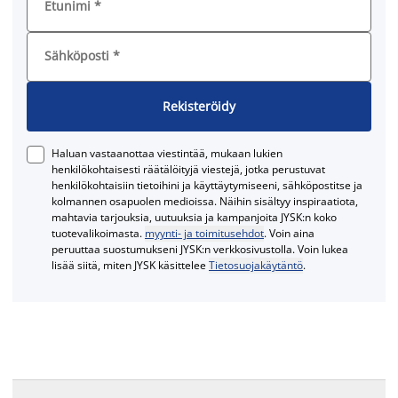
Etunimi
*
Sähköposti
*
Rekisteröidy
Haluan vastaanottaa viestintää, mukaan lukien
henkilökohtaisesti räätälöityjä viestejä, jotka perustuvat
henkilökohtaisiin tietoihini ja käyttäytymiseeni, sähköpostitse ja
kolmannen osapuolen medioissa. Näihin sisältyy inspiraatiota,
mahtavia tarjouksia, uutuuksia ja kampanjoita JYSK:n koko
tuotevalikoimasta.
myynti- ja toimitusehdot
. Voin aina
peruuttaa suostumukseni JYSK:n verkkosivustolla. Voin lukea
lisää siitä, miten JYSK käsittelee
Tietosuojakäytäntö
.