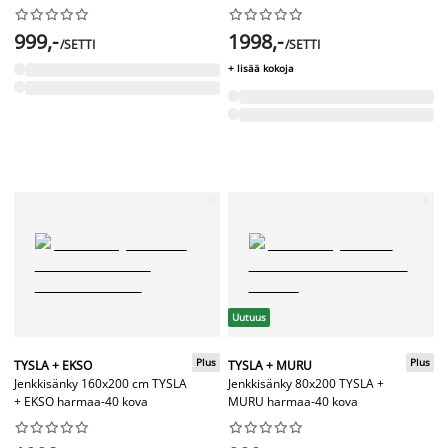




















999,-
1998,-
/SETTI
/SETTI
+ lisää kokoja
Uutuus
Plus
Plus
TYSLA + EKSO
TYSLA + MURU
Jenkkisänky 160x200 cm TYSLA
Jenkkisänky 80x200 TYSLA +
+ EKSO harmaa-40 kova
MURU harmaa-40 kova



















