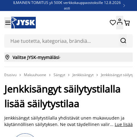
ILMAINEN TOIMITUS yli 500€ verkkokauppaostoksille 12.8.2026

asti
Parempiin uniin - Säästä jopa 60%





Sijauspatjoja - Säästä jopa 60%

Jenkkisänkyjä - Säästä jopa 60%



Valitse JYSK-myymäläsi

Etusivu
Makuuhuone
Sängyt
Jenkkisängyt
Jenkkisängyt säilytysti




Jenkkisängyt säilytystilalla
lisää säilytystilaa
Jenkkisängyt säilytystilalla yhdistävät unen mukavuuden ja
käytännöllisen säilytyksen. Ne ovat täydellinen valinta, kun
...
Lue lisää
haluat lisätä kotiisi järjestystä tinkimättä laadusta tai tyylistä.