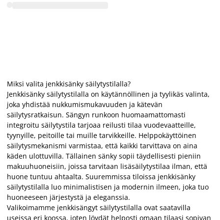
Miksi valita jenkkisänky säilytystilalla?
Jenkkisänky säilytystilalla on käytännöllinen ja tyylikäs valinta,
joka yhdistää nukkumismukavuuden ja kätevän
säilytysratkaisun. Sängyn runkoon huomaamattomasti
integroitu säilytystila tarjoaa reilusti tilaa vuodevaatteille,
tyynyille, peitoille tai muille tarvikkeille. Helppokäyttöinen
säilytysmekanismi varmistaa, että kaikki tarvittava on aina
käden ulottuvilla. Tällainen sänky sopii täydellisesti pieniin
makuuhuoneisiin, joissa tarvitaan lisäsäilytystilaa ilman, että
huone tuntuu ahtaalta. Suuremmissa tiloissa jenkkisänky
säilytystilalla luo minimalistisen ja modernin ilmeen, joka tuo
huoneeseen järjestystä ja eleganssia.
Valikoimamme jenkkisängyt säilytystilalla ovat saatavilla
useissa eri koossa, joten löydät helposti omaan tilaasi sopivan