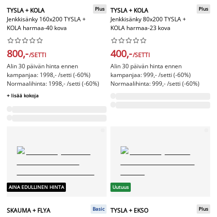
Plus
Plus
TYSLA + KOLA
TYSLA + KOLA
Jenkkisänky 160x200 TYSLA +
Jenkkisänky 80x200 TYSLA +
KOLA harmaa-40 kova
KOLA harmaa-23 kova




















800,-
400,-
/SETTI
/SETTI
Alin 30 päivän hinta ennen
Alin 30 päivän hinta ennen
kampanjaa: 1998,- /setti (-60%)
kampanjaa: 999,- /setti (-60%)
Normaalihinta: 1998,- /setti (-60%)
Normaalihinta: 999,- /setti (-60%)
+ lisää kokoja
AINA EDULLINEN HINTA
Uutuus
Basic
Plus
SKAUMA + FLYA
TYSLA + EKSO