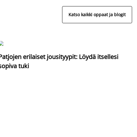
Katso kaikki oppaat ja blogit
S
Patjojen erilaiset jousityypit: Löydä itsellesi
sopiva tuki