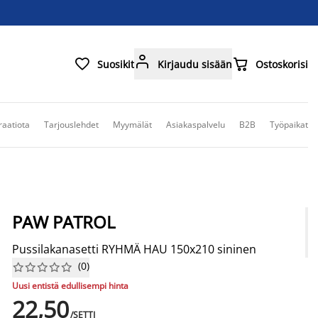



Suosikit
Kirjaudu sisään
Ostoskorisi
raatiota
Tarjouslehdet
Myymälät
Asiakaspalvelu
B2B
Työpaikat
PAW PATROL
Pussilakanasetti RYHMÄ HAU 150x210 sininen
(
0
)










Uusi entistä edullisempi hinta
22,50
/SETTI