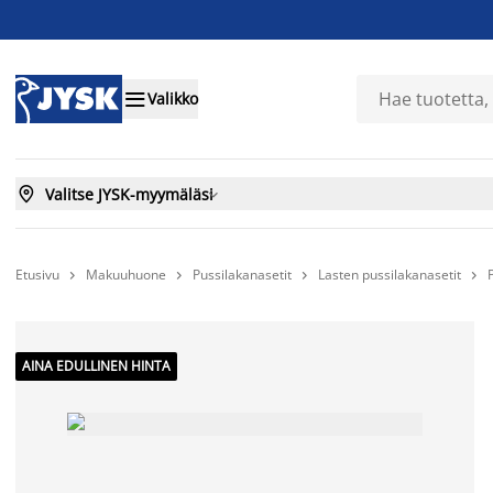

Valikko

Valitse JYSK-myymäläsi

Etusivu
Makuuhuone
Pussilakanasetit
Lasten pussilakanasetit




AINA EDULLINEN HINTA