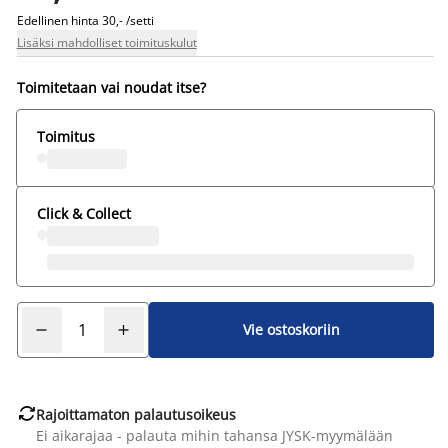
Edellinen hinta
30,- /setti
Lisäksi mahdolliset toimituskulut
Toimitetaan vai noudat itse?
Toimitus
Click & Collect
Vie ostoskoriin

Rajoittamaton palautusoikeus
Ei aikarajaa - palauta mihin tahansa JYSK-myymälään