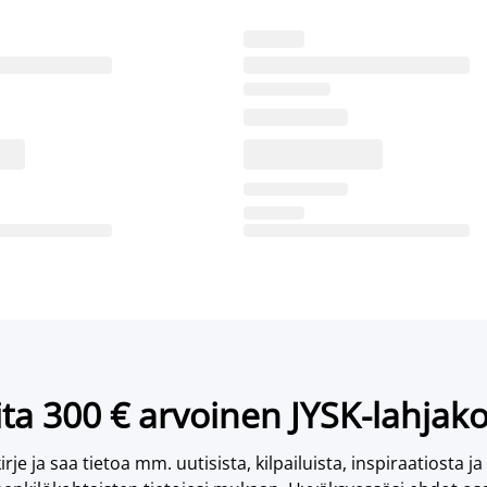
ta 300 € arvoinen JYSK-lahjako
irje ja saa tietoa mm. uutisista, kilpailuista, inspiraatiosta ja