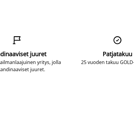


dinaaviset juuret
Patjatakuu
lmanlaajuinen yritys, jolla
25 vuoden takuu GOLD-p
andinaaviset juuret.