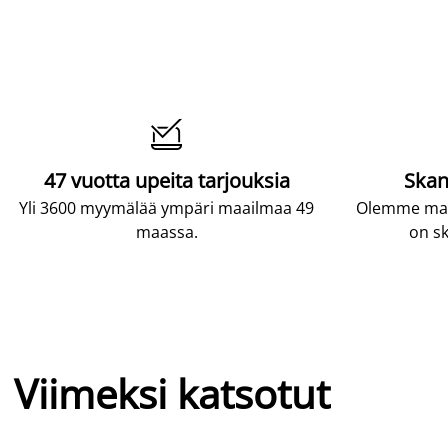

47 vuotta upeita tarjouksia
Skan
Yli 3600 myymälää ympäri maailmaa 49
Olemme maai
maassa.
on sk
Viimeksi katsotut