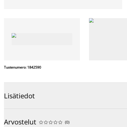
Tuotenumero: 1842590
Lisätiedot
Arvostelut
(
0
)









