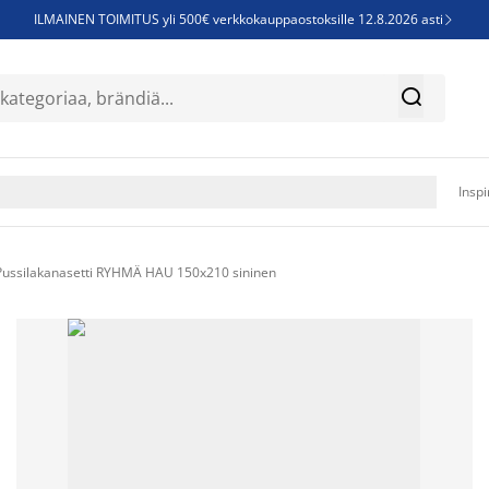
ILMAINEN TOIMITUS yli 500€ verkkokauppaostoksille 12.8.2026 asti

Parempiin uniin - Säästä jopa 60%


Sijauspatjoja - Säästä jopa 60%

Jenkkisänkyjä - Säästä jopa 60%

Inspi
Pussilakanasetti RYHMÄ HAU 150x210 sininen