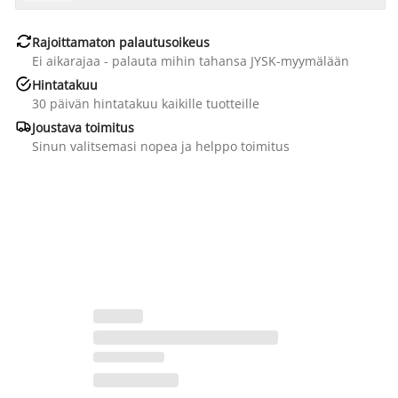

Rajoittamaton palautusoikeus
Ei aikarajaa - palauta mihin tahansa JYSK-myymälään

Hintatakuu
30 päivän hintatakuu kaikille tuotteille

Joustava toimitus
Sinun valitsemasi nopea ja helppo toimitus