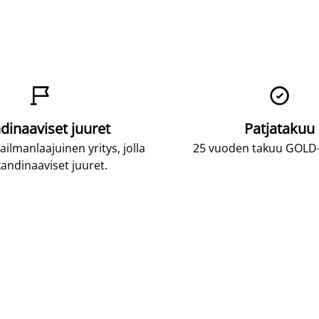


dinaaviset juuret
Patjatakuu
lmanlaajuinen yritys, jolla
25 vuoden takuu GOLD-p
andinaaviset juuret.