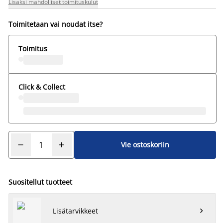
Lisäksi mahdolliset toimituskulut
Toimitetaan vai noudat itse?
Toimitus
Click & Collect
Vie ostoskoriin
Suositellut tuotteet
Lisätarvikkeet
