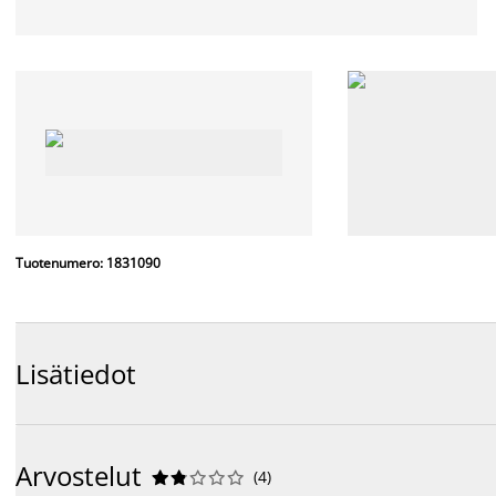
Tuotenumero: 1831090
Lisätiedot
Arvostelut
(
4
)









