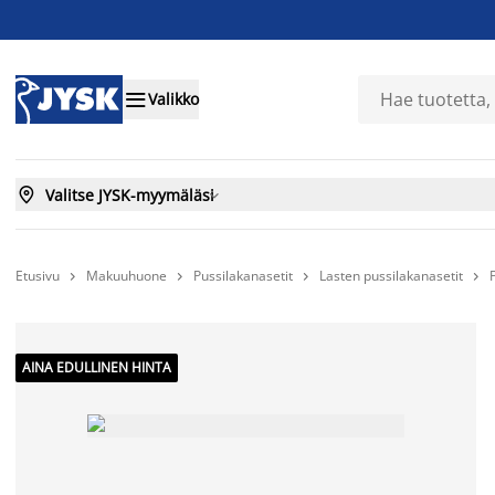

Valikko

Valitse JYSK-myymäläsi

Etusivu
Makuuhuone
Pussilakanasetit
Lasten pussilakanasetit




AINA EDULLINEN HINTA