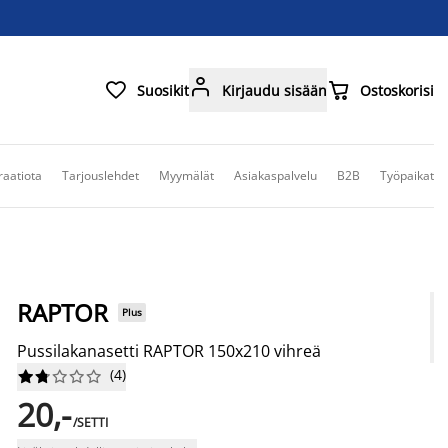



Suosikit
Kirjaudu sisään
Ostoskorisi
raatiota
Tarjouslehdet
Myymälät
Asiakaspalvelu
B2B
Työpaikat
RAPTOR
Plus
Pussilakanasetti RAPTOR 150x210 vihreä
(
4
)










20,-
/SETTI