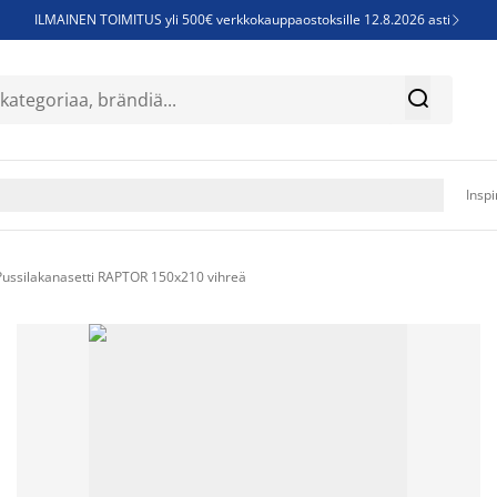
ILMAINEN TOIMITUS yli 500€ verkkokauppaostoksille 12.8.2026 asti

Parempiin uniin - Säästä jopa 60%


Sijauspatjoja - Säästä jopa 60%

Jenkkisänkyjä - Säästä jopa 60%

Inspi
Pussilakanasetti RAPTOR 150x210 vihreä