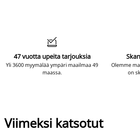

47 vuotta upeita tarjouksia
Skan
Yli 3600 myymälää ympäri maailmaa 49
Olemme maai
maassa.
on sk
Viimeksi katsotut