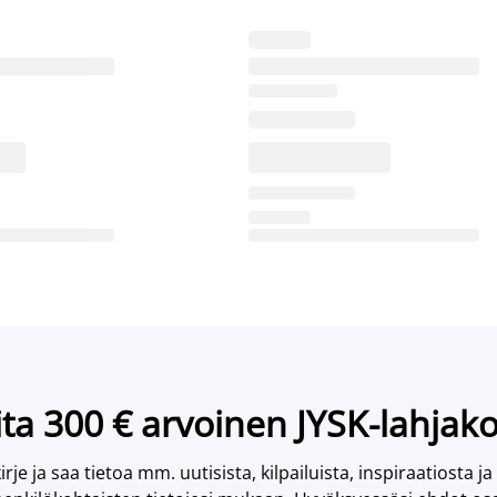
ta 300 € arvoinen JYSK-lahjako
irje ja saa tietoa mm. uutisista, kilpailuista, inspiraatiosta ja