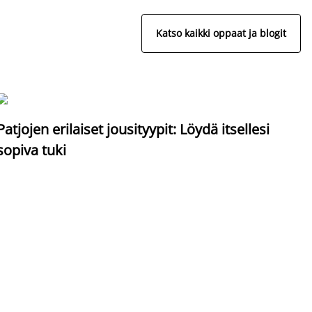
Katso kaikki oppaat ja blogit
S
Patjojen erilaiset jousityypit: Löydä itsellesi
sopiva tuki