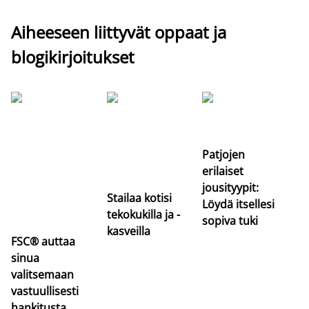
Aiheeseen liittyvät oppaat ja
blogikirjoitukset
Si
uu
va
Patjojen
erilaiset
jousityypit:
Stailaa kotisi
Löydä itsellesi
tekokukilla ja -
sopiva tuki
kasveilla
FSC® auttaa
sinua
valitsemaan
vastuullisesti
hankitusta