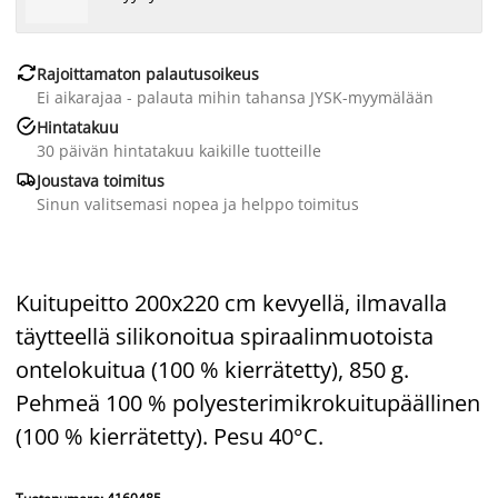

Rajoittamaton palautusoikeus
Ei aikarajaa - palauta mihin tahansa JYSK-myymälään

Hintatakuu
30 päivän hintatakuu kaikille tuotteille

Joustava toimitus
Sinun valitsemasi nopea ja helppo toimitus
Kuitupeitto 200x220 cm kevyellä, ilmavalla
täytteellä silikonoitua spiraalinmuotoista
ontelokuitua (100 % kierrätetty), 850 g.
Pehmeä 100 % polyesterimikrokuitupäällinen
(100 % kierrätetty). Pesu 40°C.