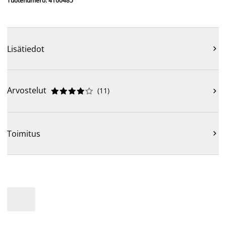
Tuotenumero: 4160485
Lisätiedot

Arvostelut
(
11
)











Toimitus
