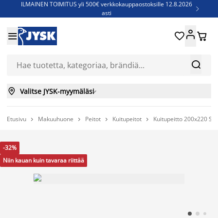
ILMAINEN TOIMITUS yli 500€ verkkokauppaostoksille 12.8.2026

asti
Parempiin uniin - Säästä jopa 60%





Sijauspatjoja - Säästä jopa 60%

Jenkkisänkyjä - Säästä jopa 60%



Valitse JYSK-myymäläsi

Etusivu
Makuuhuone
Peitot
Kuitupeitot
Kuitupeitto 200x220 ST




-32%
Niin kauan kuin tavaraa riittää