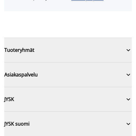

Tuoteryhmät

Asiakaspalvelu

JYSK

JYSK suomi