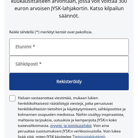
kuukausittaiseen arvontaan, jossa voit voittaa 300
euron arvoisen JYSK-lahjakortin. Katso kilpailun
säännöt.
Kaikki tähdellä (*) merkityt kentät ovat pakollisia.
Etunimi
*
Sähköposti
*
Rekisteröidy
Haluan vastaanottaa viestintää, mukaan lukien
henkilökohtaisesti räätälöityjä viestejä, jotka perustuvat
henkilökohtaisiin tietoihini ja käyttäytymiseeni, sähköpostitse ja
kolmannen osapuolen medioissa. Näihin sisältyy inspiraatiota,
mahtavia tarjouksia, uutuuksia ja kampanjoita JYSK:n koko
tuotevalikoimasta.
myynti- ja toimitusehdot
. Voin aina
peruuttaa suostumukseni JYSK:n verkkosivustolla. Voin lukea
lisää siitä, miten JYSK käsittelee
Tietosuojakäytäntö
.