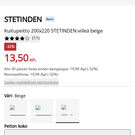
STETINDEN
Basic
Kuitupeitto 200x220 STETINDEN viileä beige
(
11
)










-32%
13,50
/KPL
Alin 30 päivän hinta ennen kampanjaa: 19,99 /kpl (-32%)
Normaalihinta: 19,99 /kpl (-32%)
Lisäksi mahdolliset toimituskulut
Väri
: Beige
Peiton koko