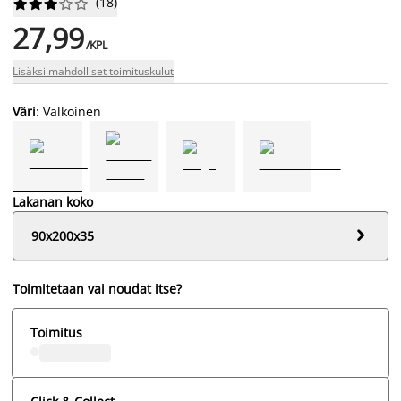
(
18
)










27,99
/KPL
Lisäksi mahdolliset toimituskulut
Väri
: Valkoinen
Lakanan koko

90x200x35
Toimitetaan vai noudat itse?
Toimitus