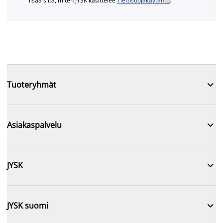
lisää siitä, miten JYSK käsittelee
Tietosuojakäytäntö
.

Tuoteryhmät

Asiakaspalvelu

JYSK

JYSK suomi