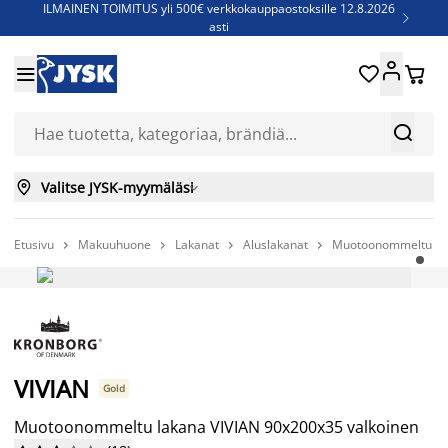
ILMAINEN TOIMITUS yli 500€ verkkokauppaostoksille 12.8.2026

asti
Parempiin uniin - Säästä jopa 60%





Sijauspatjoja - Säästä jopa 60%

Jenkkisänkyjä - Säästä jopa 60%



Valitse JYSK-myymäläsi

Etusivu
Makuuhuone
Lakanat
Aluslakanat
Muotoonommeltu lak




VIVIAN
Gold
Muotoonommeltu lakana VIVIAN 90x200x35 valkoinen