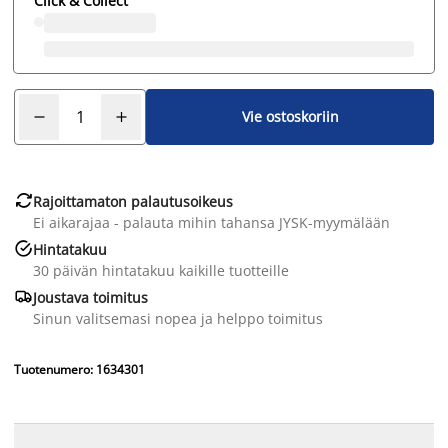
Click & Collect
Vie ostoskoriin

Rajoittamaton palautusoikeus
Ei aikarajaa - palauta mihin tahansa JYSK-myymälään

Hintatakuu
30 päivän hintatakuu kaikille tuotteille

Joustava toimitus
Sinun valitsemasi nopea ja helppo toimitus
Tuotenumero: 1634301