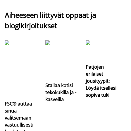
Aiheeseen liittyvät oppaat ja
blogikirjoitukset
Si
uu
va
Patjojen
erilaiset
jousityypit:
Stailaa kotisi
Löydä itsellesi
tekokukilla ja -
sopiva tuki
kasveilla
FSC® auttaa
sinua
valitsemaan
vastuullisesti