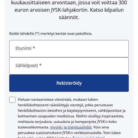
kuukausittaiseen arvontaan, jossa voit voittaa 300
euron arvoisen JYSK-lahjakortin. Katso kilpailun
säännöt.
Kaikki tähdellä (*) merkityt kentät ovat pakollisia.
Etunimi
*
Sähköposti
*
Rekisteröidy
Haluan vastaanottaa viestintää, mukaan lukien
henkilökohtaisesti räätälöityjä viestejä, jotka perustuvat
henkilökohtaisiin tietoihini ja käyttäytymiseeni, sähköpostitse ja
kolmannen osapuolen medioissa. Näihin sisältyy inspiraatiota,
mahtavia tarjouksia, uutuuksia ja kampanjoita JYSK:n koko
tuotevalikoimasta.
myynti- ja toimitusehdot
. Voin aina
peruuttaa suostumukseni JYSK:n verkkosivustolla. Voin lukea