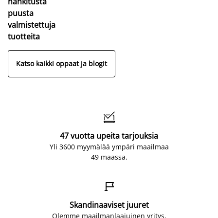
hankitusta
puusta
valmistettuja
tuotteita
Katso kaikki oppaat ja blogit

47 vuotta upeita tarjouksia
Yli 3600 myymälää ympäri maailmaa
49 maassa.

Skandinaaviset juuret
Olemme maailmanlaajuinen yritys,