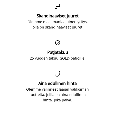

Skandinaaviset juuret
Olemme maailmanlaajuinen yritys,
jolla on skandinaaviset juuret.

Patjatakuu
25 vuoden takuu GOLD-patjoille.

Aina edullinen hinta
Olemme valinneet laajan valikoiman
tuotteita, joilla on aina edullinen
hinta. Joka päivä.