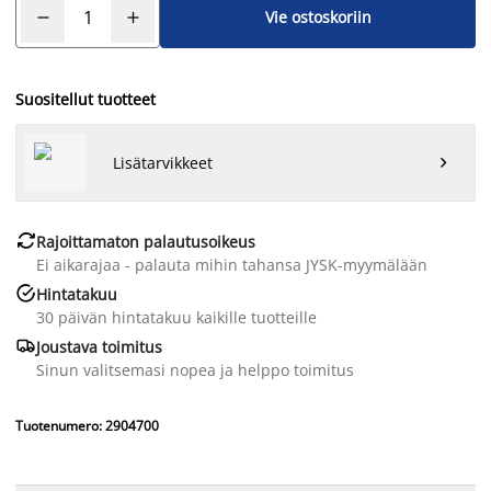
Vie ostoskoriin
Suositellut tuotteet
Lisätarvikkeet


Rajoittamaton palautusoikeus
Ei aikarajaa - palauta mihin tahansa JYSK-myymälään

Hintatakuu
30 päivän hintatakuu kaikille tuotteille

Joustava toimitus
Sinun valitsemasi nopea ja helppo toimitus
Tuotenumero: 2904700