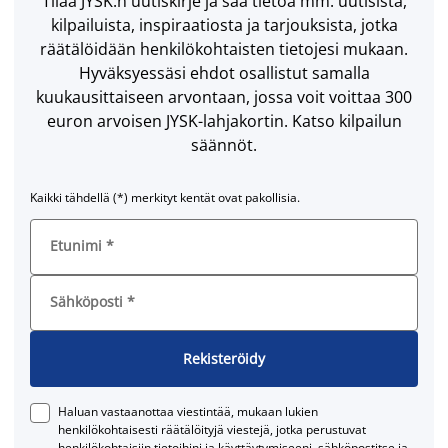
Tilaa JYSK:n uutiskirje ja saa tietoa mm. uutisista,
kilpailuista, inspiraatiosta ja tarjouksista, jotka
räätälöidään henkilökohtaisten tietojesi mukaan.
Hyväksyessäsi ehdot osallistut samalla
kuukausittaiseen arvontaan, jossa voit voittaa 300
euron arvoisen JYSK-lahjakortin. Katso kilpailun
säännöt.
Kaikki tähdellä (*) merkityt kentät ovat pakollisia.
Etunimi
*
Sähköposti
*
Rekisteröidy
Haluan vastaanottaa viestintää, mukaan lukien
henkilökohtaisesti räätälöityjä viestejä, jotka perustuvat
henkilökohtaisiin tietoihini ja käyttäytymiseeni, sähköpostitse ja