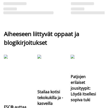
Aiheeseen liittyvät oppaat ja
blogikirjoitukset
Si
uu
va
Patjojen
erilaiset
jousityypit:
Stailaa kotisi
Löydä itsellesi
tekokukilla ja -
sopiva tuki
kasveilla
FSC® auttaa