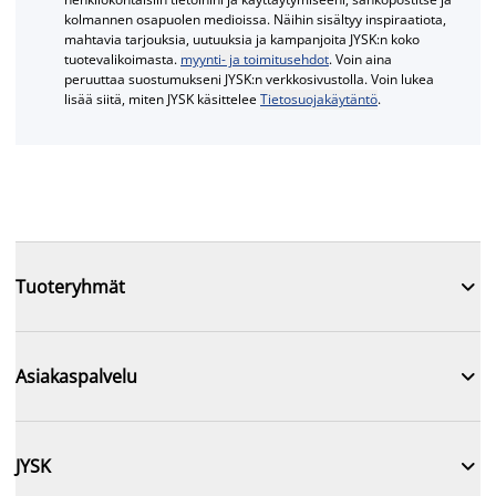
kolmannen osapuolen medioissa. Näihin sisältyy inspiraatiota,
mahtavia tarjouksia, uutuuksia ja kampanjoita JYSK:n koko
tuotevalikoimasta.
myynti- ja toimitusehdot
. Voin aina
peruuttaa suostumukseni JYSK:n verkkosivustolla. Voin lukea
lisää siitä, miten JYSK käsittelee
Tietosuojakäytäntö
.

Tuoteryhmät

Asiakaspalvelu

JYSK