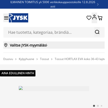
ILMAINEN TOIMITUS yli 500€ verkkokauppaostoksille 12.8.2026

asti
Parempiin uniin - Säästä jopa 60%





Sijauspatjoja - Säästä jopa 60%

Jenkkisänkyjä - Säästä jopa 60%



Valitse JYSK-myymäläsi

Etusivu
Kylpyhuone
Tossut
Tossut HORTLAX EVA koko 36-43 lajite



AINA EDULLINEN HINTA