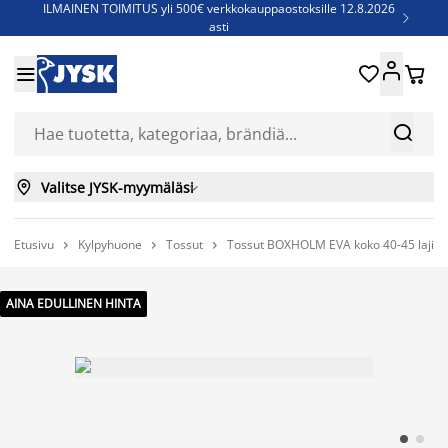
ILMAINEN TOIMITUS yli 500€ verkkokauppaostoksille 12.8.2026

asti
Parempiin uniin - Säästä jopa 60%





Sijauspatjoja - Säästä jopa 60%

Jenkkisänkyjä - Säästä jopa 60%



Valitse JYSK-myymäläsi

Etusivu
Kylpyhuone
Tossut
Tossut BOXHOLM EVA koko 40-45 lajite



AINA EDULLINEN HINTA