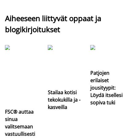
Aiheeseen liittyvät oppaat ja
blogikirjoitukset
Si
uu
va
Patjojen
erilaiset
jousityypit:
Stailaa kotisi
Löydä itsellesi
tekokukilla ja -
sopiva tuki
kasveilla
FSC® auttaa
sinua
valitsemaan
vastuullisesti