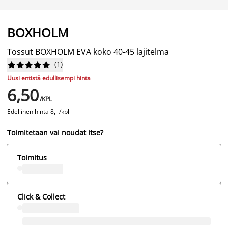
BOXHOLM
Tossut BOXHOLM EVA koko 40-45 lajitelma
(
1
)










Uusi entistä edullisempi hinta
6,50
/KPL
Edellinen hinta
8,- /kpl
Toimitetaan vai noudat itse?
Toimitus
Click & Collect