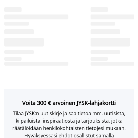
Voita 300 € arvoinen JYSK-lahjakortti
Tilaa JYSK:n uutiskirje ja saa tietoa mm. uutisista,
kilpailuista, inspiraatiosta ja tarjouksista, jotka
räätälöidään henkilökohtaisten tietojesi mukaan.
Hyväksyessäsi ehdot osallistut samalla