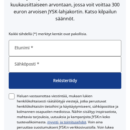
kuukausittaiseen arvontaan, jossa voit voittaa 300
euron arvoisen JYSK-lahjakortin. Katso kilpailun
säännöt.
Kaikki tähdellä (*) merkityt kentät ovat pakollisia.
Etunimi
*
Sähköposti
*
Rekisteröidy
Haluan vastaanottaa viestintää, mukaan lukien
henkilökohtaisesti räätälöityjä viestejä, jotka perustuvat
henkilökohtaisiin tietoihini ja käyttäytymiseeni, sähköpostitse ja
kolmannen osapuolen medioissa. Näihin sisältyy inspiraatiota,
mahtavia tarjouksia, uutuuksia ja kampanjoita JYSK:n koko
tuotevalikoimasta.
myynti- ja toimitusehdot
. Voin aina
peruuttaa suostumukseni JYSK:n verkkosivustolla. Voin lukea