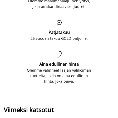
Olemme maailmanlaajuinen yritys,
jolla on skandinaaviset juuret.

Patjatakuu
25 vuoden takuu GOLD-patjoille.

Aina edullinen hinta
Olemme valinneet laajan valikoiman
tuotteita, joilla on aina edullinen
hinta. Joka päivä.
Viimeksi katsotut