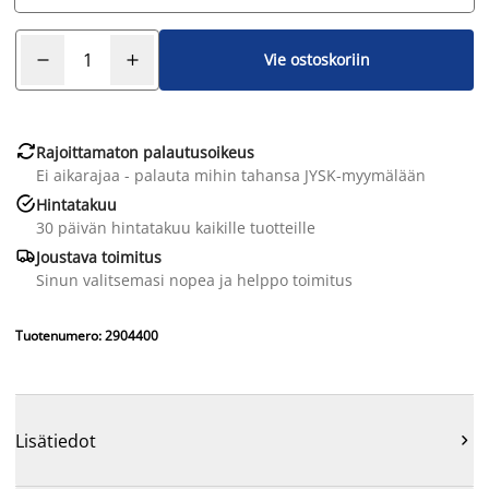
Vie ostoskoriin

Rajoittamaton palautusoikeus
Ei aikarajaa - palauta mihin tahansa JYSK-myymälään

Hintatakuu
30 päivän hintatakuu kaikille tuotteille

Joustava toimitus
Sinun valitsemasi nopea ja helppo toimitus
Tuotenumero: 2904400
Lisätiedot
