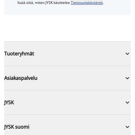
lisää siitä, miten JYSK käsittelee
Tietosuojakäytäntö
.

Tuoteryhmät

Asiakaspalvelu

JYSK

JYSK suomi