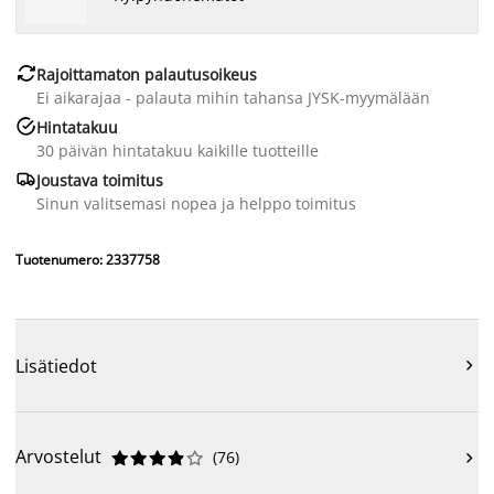

Rajoittamaton palautusoikeus
Ei aikarajaa - palauta mihin tahansa JYSK-myymälään

Hintatakuu
30 päivän hintatakuu kaikille tuotteille

Joustava toimitus
Sinun valitsemasi nopea ja helppo toimitus
Tuotenumero: 2337758
Lisätiedot

Arvostelut
(
76
)










