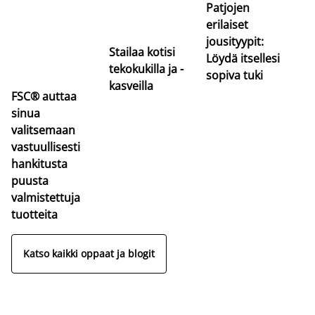
Patjojen
erilaiset
jousityypit:
Stailaa kotisi
Löydä itsellesi
tekokukilla ja -
sopiva tuki
kasveilla
FSC® auttaa
sinua
valitsemaan
vastuullisesti
hankitusta
puusta
valmistettuja
tuotteita
Katso kaikki oppaat ja blogit