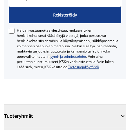
Rekisteröidy
Haluan vastaanottaa viestintää, mukaan lukien
henkilökohtaisesti räätälöityjä viestejä, jotka perustuvat
henkilökohtaisiin tietoihini ja käyttäytymiseeni, sähköpostitse ja
kolmannen osapuolen medioissa. Näihin sisältyy inspiraatiota,
mahtavia tarjouksia, uutuuksia ja kampanjoita JYSK:n koko
tuotevalikoimasta.
myynti- ja toimitusehdot
. Voin aina
peruuttaa suostumukseni JYSK:n verkkosivustolla. Voin lukea
lisää siitä, miten JYSK käsittelee
Tietosuojakäytäntö
.

Tuoteryhmät