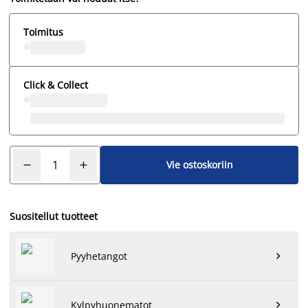
Toimitus
Click & Collect
Vie ostoskoriin
Suositellut tuotteet
Pyyhetangot

Kylpyhuonematot
