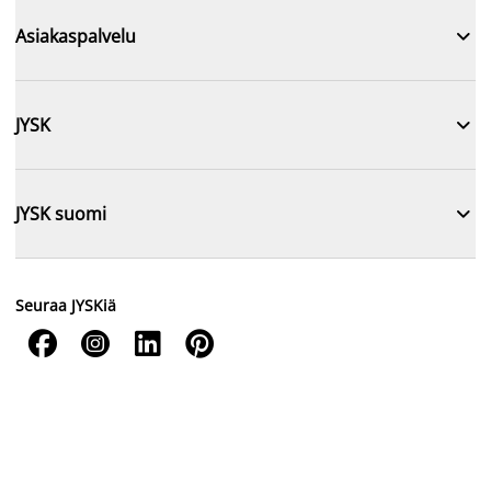

Asiakaspalvelu

JYSK

JYSK suomi
Seuraa JYSKiä



