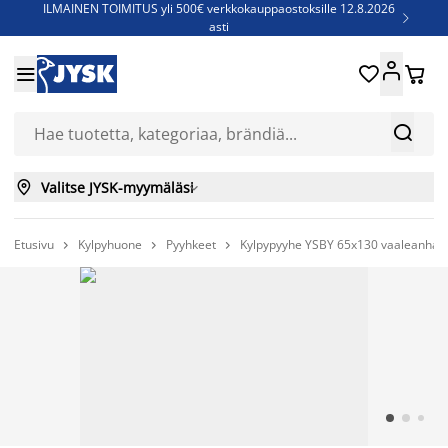
ILMAINEN TOIMITUS yli 500€ verkkokauppaostoksille 12.8.2026

asti
Parempiin uniin - Säästä jopa 60%





Sijauspatjoja - Säästä jopa 60%

Jenkkisänkyjä - Säästä jopa 60%



Valitse JYSK-myymäläsi

Etusivu
Kylpyhuone
Pyyhkeet
Kylpypyyhe YSBY 65x130 vaaleanha


