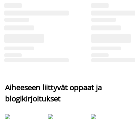
Aiheeseen liittyvät oppaat ja
blogikirjoitukset
Si
uu
va