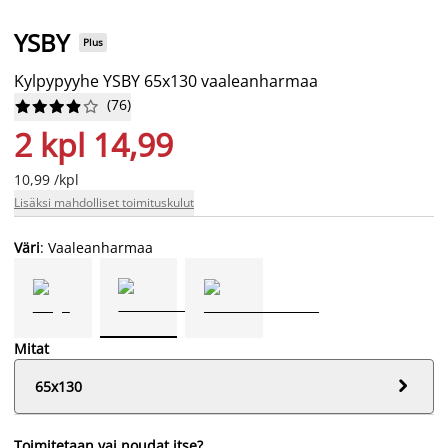
YSBY
Plus
Kylpypyyhe YSBY 65x130 vaaleanharmaa
(
76
)










2 kpl 14,99
10,99 /kpl
Lisäksi mahdolliset toimituskulut
Väri
: Vaaleanharmaa
Mitat

65x130
Toimitetaan vai noudat itse?