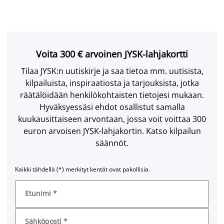
Voita 300 € arvoinen JYSK-lahjakortti
Tilaa JYSK:n uutiskirje ja saa tietoa mm. uutisista,
kilpailuista, inspiraatiosta ja tarjouksista, jotka
räätälöidään henkilökohtaisten tietojesi mukaan.
Hyväksyessäsi ehdot osallistut samalla
kuukausittaiseen arvontaan, jossa voit voittaa 300
euron arvoisen JYSK-lahjakortin. Katso kilpailun
säännöt.
Kaikki tähdellä (*) merkityt kentät ovat pakollisia.
Etunimi
*
Sähköposti
*