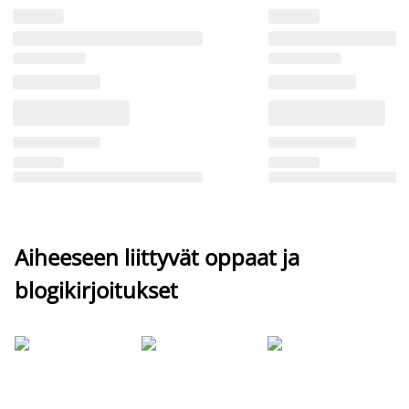
Aiheeseen liittyvät oppaat ja
blogikirjoitukset
Si
uu
va