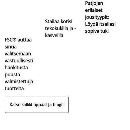
Patjojen
erilaiset
jousityypit:
Stailaa kotisi
Löydä itsellesi
tekokukilla ja -
sopiva tuki
kasveilla
FSC® auttaa
sinua
valitsemaan
vastuullisesti
hankitusta
puusta
valmistettuja
tuotteita
Katso kaikki oppaat ja blogit