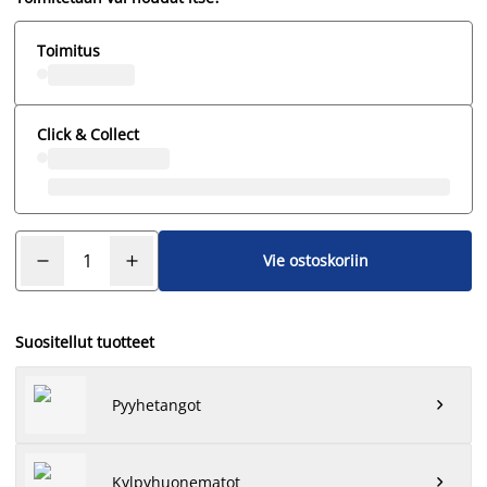
Toimitus
Click & Collect
Vie ostoskoriin
Suositellut tuotteet
Pyyhetangot

Kylpyhuonematot
