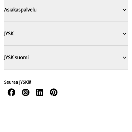

Asiakaspalvelu

JYSK

JYSK suomi
Seuraa JYSKiä



