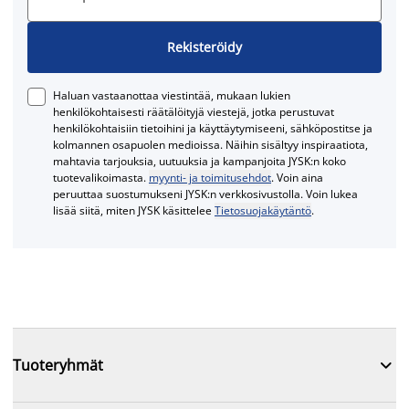
Rekisteröidy
Haluan vastaanottaa viestintää, mukaan lukien
henkilökohtaisesti räätälöityjä viestejä, jotka perustuvat
henkilökohtaisiin tietoihini ja käyttäytymiseeni, sähköpostitse ja
kolmannen osapuolen medioissa. Näihin sisältyy inspiraatiota,
mahtavia tarjouksia, uutuuksia ja kampanjoita JYSK:n koko
tuotevalikoimasta.
myynti- ja toimitusehdot
. Voin aina
peruuttaa suostumukseni JYSK:n verkkosivustolla. Voin lukea
lisää siitä, miten JYSK käsittelee
Tietosuojakäytäntö
.

Tuoteryhmät