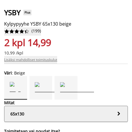
YSBY
Plus
Kylpypyyhe YSBY 65x130 beige
(
199
)










2 kpl 14,99
10,99 /kpl
Lisäksi mahdolliset toimituskulut
Väri
: Beige
Mitat

65x130
Toimitetaan vai noudat itse?