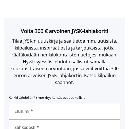
Voita 300 € arvoinen JYSK-lahjakortti
Tilaa JYSK:n uutiskirje ja saa tietoa mm. uutisista,
kilpailuista, inspiraatiosta ja tarjouksista, jotka
räätälöidään henkilökohtaisten tietojesi mukaan.
Hyväksyessäsi ehdot osallistut samalla
kuukausittaiseen arvontaan, jossa voit voittaa 300
euron arvoisen JYSK-lahjakortin. Katso kilpailun
säännöt.
Kaikki tähdellä (*) merkityt kentät ovat pakollisia.
Etunimi
*
Sähköposti
*