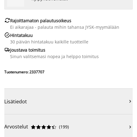

Rajoittamaton palautusoikeus
Ei aikarajaa - palauta mihin tahansa JYSK-myymälään

Hintatakuu
30 päivän hintatakuu kaikille tuotteille

Joustava toimitus
Sinun valitsemasi nopea ja helppo toimitus
Tuotenumero: 2337707
Lisätiedot

Arvostelut
(
199
)










