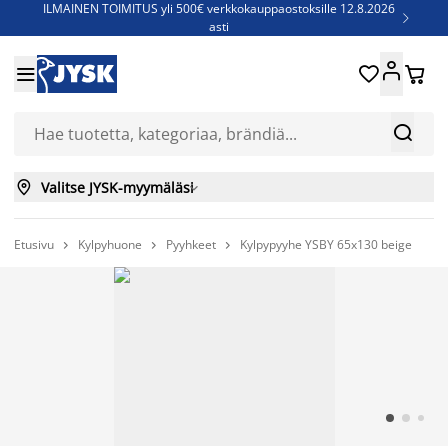
ILMAINEN TOIMITUS yli 500€ verkkokauppaostoksille 12.8.2026

asti
Parempiin uniin - Säästä jopa 60%





Sijauspatjoja - Säästä jopa 60%

Jenkkisänkyjä - Säästä jopa 60%



Valitse JYSK-myymäläsi

Etusivu
Kylpyhuone
Pyyhkeet
Kylpypyyhe YSBY 65x130 beige


