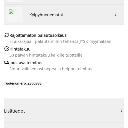
Kylpyhuonematot


Rajoittamaton palautusoikeus
Ei aikarajaa - palauta mihin tahansa JYSK-myymälään

Hintatakuu
30 päivän hintatakuu kaikille tuotteille

Joustava toimitus
Sinun valitsemasi nopea ja helppo toimitus
Tuotenumero: 2350388
Lisätiedot
