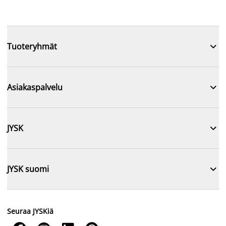

Tuoteryhmät

Asiakaspalvelu

JYSK

JYSK suomi
Seuraa JYSKiä