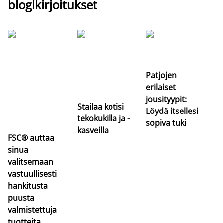
blogikirjoitukset
Si
uu
va
Patjojen
erilaiset
jousityypit:
Stailaa kotisi
Löydä itsellesi
tekokukilla ja -
sopiva tuki
kasveilla
FSC® auttaa
sinua
valitsemaan
vastuullisesti
hankitusta
puusta
valmistettuja
tuotteita