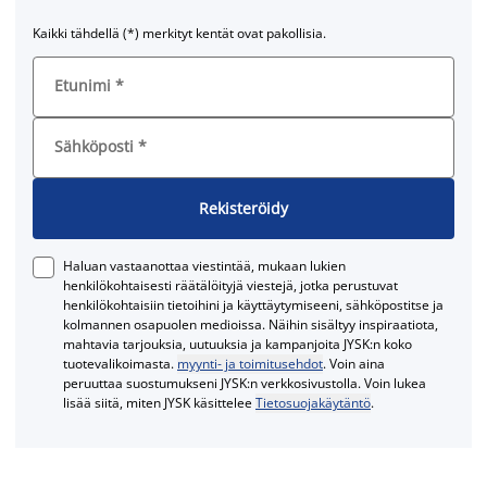
Kaikki tähdellä (*) merkityt kentät ovat pakollisia.
Etunimi
*
Sähköposti
*
Rekisteröidy
Haluan vastaanottaa viestintää, mukaan lukien
henkilökohtaisesti räätälöityjä viestejä, jotka perustuvat
henkilökohtaisiin tietoihini ja käyttäytymiseeni, sähköpostitse ja
kolmannen osapuolen medioissa. Näihin sisältyy inspiraatiota,
mahtavia tarjouksia, uutuuksia ja kampanjoita JYSK:n koko
tuotevalikoimasta.
myynti- ja toimitusehdot
. Voin aina
peruuttaa suostumukseni JYSK:n verkkosivustolla. Voin lukea
lisää siitä, miten JYSK käsittelee
Tietosuojakäytäntö
.